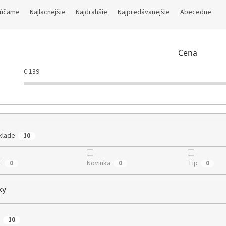
účame
Najlacnejšie
Najdrahšie
Najpredávanejšie
Abecedne
Cena
€
139
klade
10
E
Novinka
Tip
0
0
0
ky
10