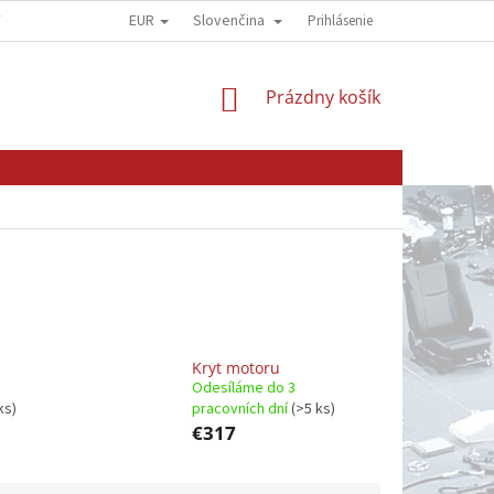
EUR
Slovenčina
Y
OBCHODNÍ PODMÍNKY
GDPR - OCHRANA OSOBNÍCH ÚDAJŮ
Prihlásenie
NÁKUPNÝ
Prázdny košík
KOŠÍK
Kryt motoru
Odesíláme do 3
ks)
pracovních dní
(>5 ks)
€317