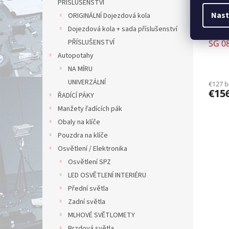
PŘÍSLUŠENSTVÍ
Nast
ORIGINÁLNÍ Dojezdová kola
Dojezdová kola + sada příslušenství
Před
PŘÍSLUŠENSTVÍ
SG 0
Autopotahy
NA MÍRU
UNIVERZÁLNÍ
€127 
€15
ŘADÍCÍ PÁKY
Manžety řadících pák
Obaly na klíče
Pouzdra na klíče
Osvětlení / Elektronika
Osvětlení SPZ
LED OSVĚTLENÍ INTERIÉRU
Přední světla
Zadní světla
MLHOVÉ SVĚTLOMETY
Brzdová světla