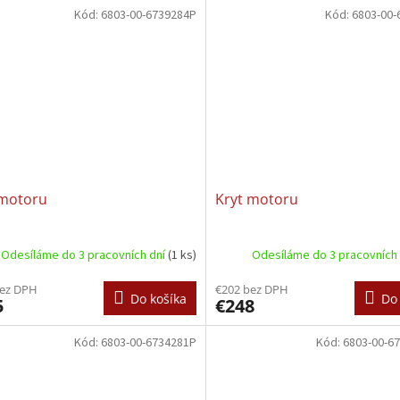
Kód:
6803-00-6739284P
Kód:
6803-00-
 motoru
Kryt motoru
Odesíláme do 3 pracovních dní
(1 ks)
Odesíláme do 3 pracovních
bez DPH
€202 bez DPH
Do košíka
Do 
5
€248
Kód:
6803-00-6734281P
Kód:
6803-00-6