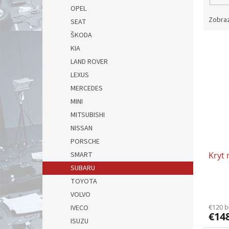
OPEL
Zobraz
SEAT
ŠKODA
V
KIA
ý
LAND ROVER
p
LEXUS
i
s
MERCEDES
p
MINI
r
MITSUBISHI
o
NISSAN
d
PORSCHE
u
Kryt
SMART
k
t
SUBARU
o
TOYOTA
v
VOLVO
€120 
IVECO
€14
ISUZU