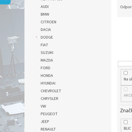
a
AUDI
Odpor
d
BMW
e
CITROEN
n
DACIA
i
DODGE
e
p
FIAT
r
SUZUKI
o
MAZDA
d
FORD
u
HONDA
k
Na s
t
HYUNDAI
o
CHEVROLET
AKC
v
CHRYSLER
VW
Znač
PEUGEOT
JEEP
BLIC
RENAULT