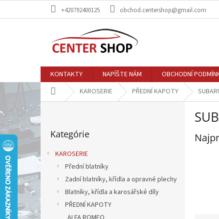
Prejsť
+420792400125
obchod.centershop@gmail.com
na
obsah
KONTAKTY
NAPÍŠTE NÁM
OBCHODNÍ PODMÍN
Domov
KAROSERIE
PŘEDNÍ KAPOTY
SUBAR
B
SU
o
Preskočiť
č
Kategórie
kategórie
Najpr
n
ý
KAROSERIE
p
Přední blatníky
a
Zadní blatníky, křídla a opravné plechy
n
e
Blatníky, křídla a karosářské díly
l
PŘEDNÍ KAPOTY
R
ALFA ROMEO