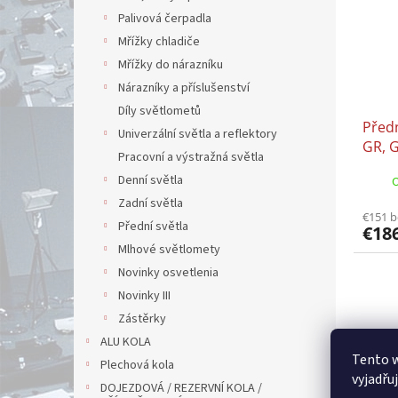
Palivová čerpadla
Mřížky chladiče
Mřížky do nárazníku
Nárazníky a příslušenství
Díly světlometů
Před
Univerzální světla a reflektory
GR, 
Pracovní a výstražná světla
Denní světla
O
Zadní světla
€151 
Přední světla
€18
Mlhové světlomety
Novinky osvetlenia
Novinky III
Zástěrky
ALU KOLA
Tento 
Plechová kola
vyjadřu
DOJEZDOVÁ / REZERVNÍ KOLA /