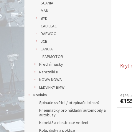
SCANIA
MAN
BYD
CADILLAC
DAEWOO
JCB
LANCIA
LEAPMOTOR
Přední masky
Kryt
Narazniki II
NOWA NOWA
LEDVINKY BMW
Novinky
€126 
€15
Spínače světel / přepínače blinkrů
Pneumatiky pro nákladní automobily a
autobusy
Kabeláž a elektrické vedení
Kola, disky a poklice