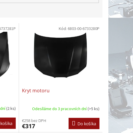
6737281P
Kód:
6803-00-6733280P
Kryt motoru
 dní
(2 ks)
Odesíláme do 3 pracovních dní
(>5 ks)
€258 bez DPH
košíka
Do košíka
€317