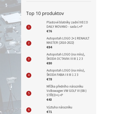
Top 10 produktov
Plastové blatníky zadní IVECO
DAILY MOVANO - sada L+P
€76
Autopotah LOGO 2+1 RENAULT
MASTER (2010-2022)
€84
Autopotah LOGO (na míru),
ŠKODA OCTAVIA I II III 1 2 3
€80
Autopotah LOGO (na míru),
ŠKODA FABIA I II III 1 2 3
€78
Mřížka předního nárazníku
Volkswagen VW GOLF VI (08-)
STŘED+L+P
€43
Výztuha nárazníku
€71