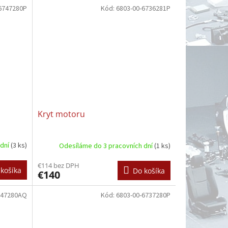
6747280P
Kód:
6803-00-6736281P
Kryt motoru
 dní
(3 ks)
Odesíláme do 3 pracovních dní
(1 ks)
€114 bez DPH
košíka
Do košíka
€140
747280AQ
Kód:
6803-00-6737280P