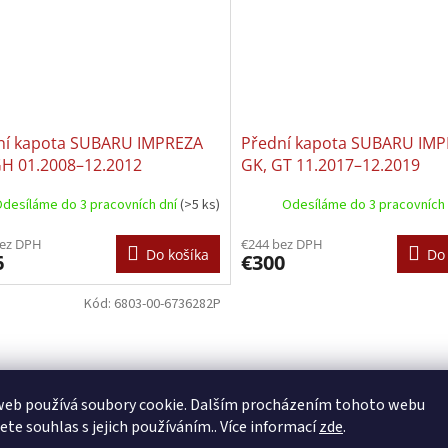
ní kapota SUBARU IMPREZA
Přední kapota SUBARU IM
GH 01.2008–12.2012
GK, GT 11.2017–12.2019
desíláme do 3 pracovních dní
(>5 ks)
Odesíláme do 3 pracovních
bez DPH
€244 bez DPH
Do košíka
Do 
6
€300
Kód:
6803-00-6736282P
web používá soubory cookie. Dalším procházením tohoto webu
jete souhlas s jejich používáním.. Více informací
zde
.