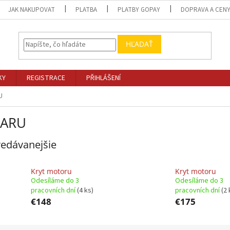
JAK NAKUPOVAT
PLATBA
PLATBY GOPAY
DOPRAVA A CEN
HĽADAŤ
KY
REGISTRACE
PŘIHLÁŠENÍ
U
BARU
edávanejšie
Kryt motoru
Kryt motoru
Odesíláme do 3
Odesíláme do 3
pracovních dní
(4 ks)
pracovních dní
(2 
€148
€175