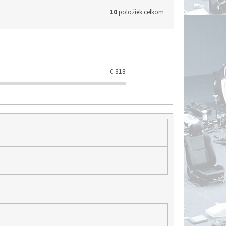
10
položiek celkom
€
318