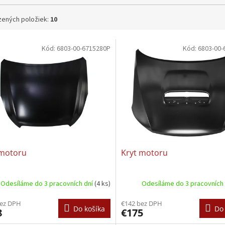
ených položiek:
10
Kód:
6803-00-6715280P
Kód:
6803-00-
 motoru
Kryt motoru
Odesíláme do 3 pracovních dní
(4 ks)
Odesíláme do 3 pracovních
bez DPH
€142 bez DPH
Do košíka
Do 
8
€175