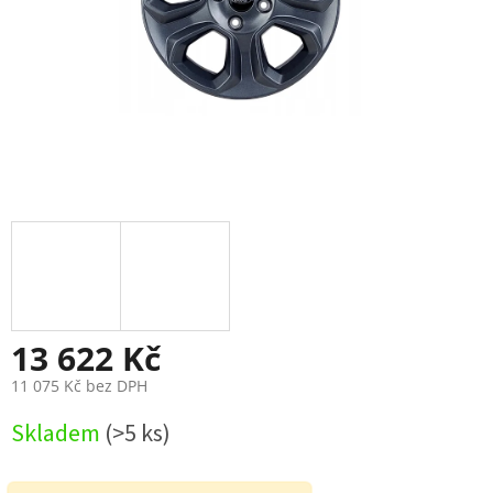
13 622 Kč
11 075 Kč bez DPH
Měrná
Skladem
(>5 ks)
cena: