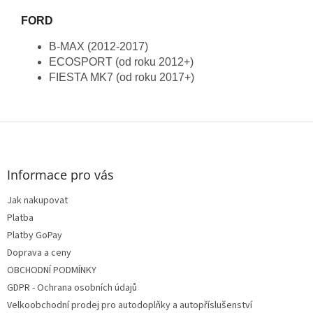
FORD
B-MAX (2012-2017)
ECOSPORT (od roku 2012+)
FIESTA MK7 (od roku 2017+)
Z
á
p
a
Informace pro vás
t
Jak nakupovat
í
Platba
Platby GoPay
Doprava a ceny
OBCHODNÍ PODMÍNKY
GDPR - Ochrana osobních údajů
Velkoobchodní prodej pro autodoplňky a autopříslušenství