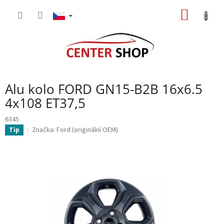
Přejít
NÁKUP
na
obsah
KOŠÍK
Alu kolo FORD GN15-B2B 16x6.5
4x108 ET37,5
6345
Značka:
Ford (originální OEM)
Tip