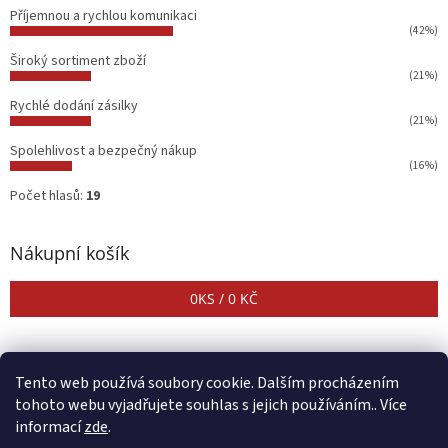
Příjemnou a rychlou komunikaci
(42%)
Široký sortiment zboží
(21%)
Rychlé dodání zásilky
(21%)
Spolehlivost a bezpečný nákup
(16%)
Počet hlasů:
19
Nákupní košík
0
KS /
0 KČ
Tento web používá soubory cookie. Dalším procházením
tohoto webu vyjadřujete souhlas s jejich používáním.. Více
informací
zde
.