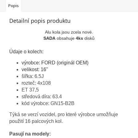
Popis
Detailní popis produktu
Alu kola jsou zcela nové.
SADA
obsahuje
4ks
disků
Údaje o kolech:
výrobce: FORD (originál OEM)
velikost: 16"
šířka: 6.5J
rozteč: 4x108
ET 37,5
středová díra: 63.4
kód výrobce: GN15-B2B
Týká se verzí vozidel, pro které výrobce umožňuje
použití 16 palcových kol.
Pasují na modely: