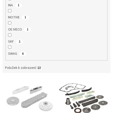
INA
1
MOTIVE
1
OE IVECO
1
SKF
2
SWAG
6
Položek k zobrazení:
13
V
ý
p
i
s
p