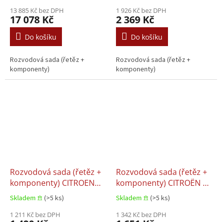
C6, Audi ALLROAD C5 4.2
Citroën C4 PICASSO II,
07.2002–03.2009
13 885 Kč bez DPH
Citroën C4
1 926 Kč bez DPH
17 078 Kč
2 369 Kč
SPACETOURER, Citroën
C5 II, Citroën C5 III,
Do košíku
Do košíku
Citroën C6, Citroën C8,
Citroën DS4, Citroën DS5
Rozvodová sada (řetěz +
Rozvodová sada (řetěz +
1.6D-2.2D 03.2006+
komponenty)
komponenty)
Rozvodová sada (řetěz +
Rozvodová sada (řetěz +
komponenty) CITROEN
komponenty) CITROËN C-
BERLINGO, Citroën
CROSSER, Citroën C-
Skladem 𖠿
(>5 ks)
Skladem 𖠿
(>5 ks)
BERLINGO MULTISPACE,
CROSSER ENTERPRISE,
Citroën
1 211 Kč bez DPH
Citroën C4 GRAND
1 342 Kč bez DPH