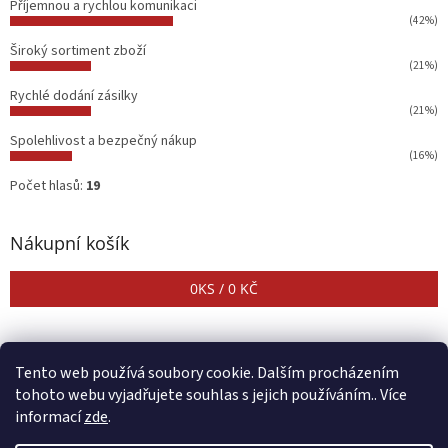
Příjemnou a rychlou komunikaci
(42%)
Široký sortiment zboží
(21%)
Rychlé dodání zásilky
(21%)
Spolehlivost a bezpečný nákup
(16%)
Počet hlasů:
19
Nákupní košík
0
KS /
0 KČ
Tento web používá soubory cookie. Dalším procházením
tohoto webu vyjadřujete souhlas s jejich používáním.. Více
informací
zde
.