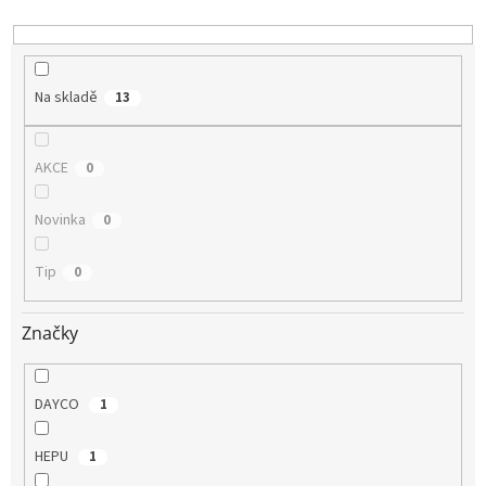
k
t
ů
Na skladě
13
AKCE
0
Novinka
0
Tip
0
Značky
DAYCO
1
HEPU
1