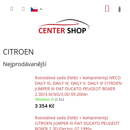
Přejít
NÁKUP
na
obsah
KOŠÍK
CITROEN
Nejprodávanější
Rozvodová sada (řetěz + komponenty) IVECO
DAILY III, DAILY IV, DAILY V, DAILY VI CITROEN
JUMPER III FIAT DUCATO PEUGEOT BOXER
2.3D/3.0CNG/3.0D 09.2004+
Skladem 𖠿
(1 ks)
3 354 Kč
Rozvodová sada (řetěz + komponenty)
CITROEN JUMPER III FIAT DUCATO PEUGEOT
BOXER 2.3D-Electric 07.1999+