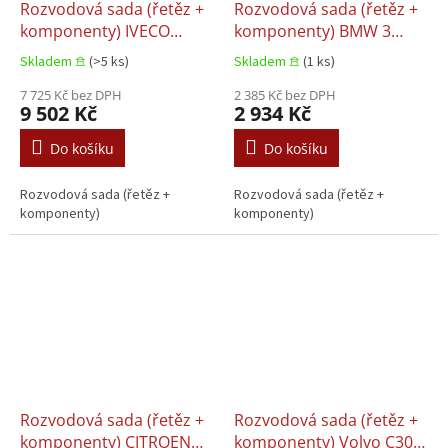
Rozvodová sada (řetěz +
Rozvodová sada (řetěz +
komponenty) IVECO
komponenty) BMW 3
DAILY III, DAILY IV, DAILY
(F30, F80) CITROEN
Skladem 𖠿
(>5 ks)
Skladem 𖠿
(1 ks)
V, DAILY VI, MASSIF
BERLINGO, Citroën
CITROEN JUMPER III FIAT
7 725 Kč bez DPH
BERLINGO MULTISPACE,
2 385 Kč bez DPH
9 502 Kč
2 934 Kč
DUCATO PEUGEOT
Citroën C3 II, Citroën C3
BOXER 2.3D/3.0CNG/3.0D
PICASSO, Citroën C4,
Do košíku
Do košíku
07.1999+
Citroën C4 GRAND
PICASSO I, Citroën C4
Rozvodová sada (řetěz +
Rozvodová sada (řetěz +
GRAND PICASSO II 1.4-
komponenty)
komponenty)
1.6LPG 09.2006+
Rozvodová sada (řetěz +
Rozvodová sada (řetěz +
komponenty) CITROEN
komponenty) Volvo C30,