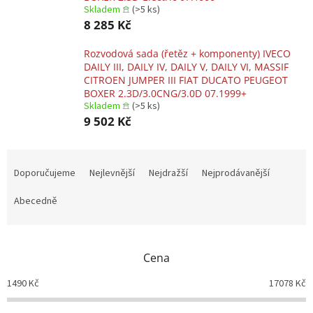
Skladem 𖠿
(>5 ks)
8 285 Kč
Rozvodová sada (řetěz + komponenty) IVECO
DAILY III, DAILY IV, DAILY V, DAILY VI, MASSIF
CITROEN JUMPER III FIAT DUCATO PEUGEOT
BOXER 2.3D/3.0CNG/3.0D 07.1999+
Skladem 𖠿
(>5 ks)
9 502 Kč
Ř
a
Doporučujeme
Nejlevnější
Nejdražší
Nejprodávanější
z
e
Abecedně
n
í
p
Cena
r
o
1490
Kč
17078
Kč
d
u