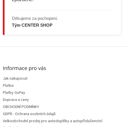
Děkujeme za pochopení.
Tým CENTER SHOP
Z
á
p
a
Informace pro vás
t
Jak nakupovat
í
Platba
Platby GoPay
Doprava a ceny
OBCHODNÍ PODMÍNKY
GDPR - Ochrana osobních údajů
Velkoobchodní prodej pro autodoplňky a autopříslušenství