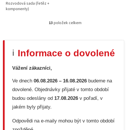
PICASSO II, Citroën C4 I,
Rozvodová sada (řetěz +
Citroën C4 II
komponenty)
2.0D/2.0DH/2.2D
05.1999+
13
položek celkem
O
v
l
á
d
Informace o dovolené
ℹ️
a
c
í
Vážení zákazníci,
p
r
v
Ve dnech
06.08.2026 – 16.08.2026
budeme na
k
dovolené. Objednávky přijaté v tomto období
y
v
budou odeslány od
17.08.2026
v pořadí, v
ý
jakém byly přijaty.
p
i
s
Odpovědi na e-maily mohou být v tomto období
u
zpožděné.