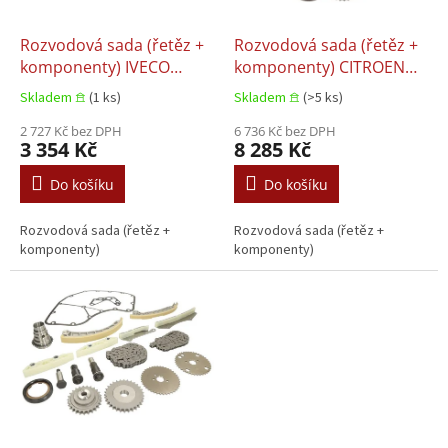
r
o
d
Rozvodová sada (řetěz +
Rozvodová sada (řetěz +
u
komponenty) IVECO
komponenty) CITROEN
k
DAILY III, DAILY IV, DAILY
JUMPER III FIAT DUCATO
Skladem 𖠿
(1 ks)
Skladem 𖠿
(>5 ks)
t
V, DAILY VI CITROEN
PEUGEOT BOXER 2.3D-
ů
JUMPER III FIAT DUCATO
2 727 Kč bez DPH
Electric 07.1999+
6 736 Kč bez DPH
3 354 Kč
8 285 Kč
PEUGEOT BOXER
2.3D/3.0CNG/3.0D
Do košíku
Do košíku
09.2004+
Rozvodová sada (řetěz +
Rozvodová sada (řetěz +
komponenty)
komponenty)