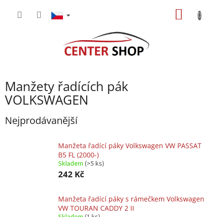
Přejít
NÁKUP
na
obsah
KOŠÍK
Manžety řadících pák
VOLKSWAGEN
Nejprodávanější
Manžeta řadící páky Volkswagen VW PASSAT
B5 FL (2000-)
Skladem
(>5 ks)
242 Kč
Manžeta řadící páky s rámečkem Volkswagen
VW TOURAN CADDY 2 II