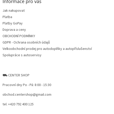
a
Informace pro vás
t
Jak nakupovat
í
Platba
Platby GoPay
Doprava a ceny
OBCHODNÍ PODMÍNKY
GDPR - Ochrana osobních údajů
Velkoobchodní prodej pro autodoplňky a autopříslušenství
Spolupráce s autoservisy
⛟ CENTER SHOP
Pracovní dny Po - Pá: 8:00 - 15:30
obchod.centershop@gmail.com
tel. +420 792 400 125