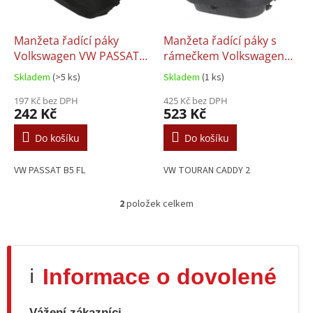
r
o
d
Manžeta řadící páky
Manžeta řadící páky s
u
Volkswagen VW PASSAT
rámečkem Volkswagen
k
B5 FL (2000-)
VW TOURAN CADDY 2 II
Skladem
(>5 ks)
Skladem
(1 ks)
t
ů
197 Kč bez DPH
425 Kč bez DPH
242 Kč
523 Kč
Do košíku
Do košíku
VW PASSAT B5 FL
VW TOURAN CADDY 2
2
položek celkem
O
v
l
á
d
Informace o dovolené
ℹ️
a
c
í
Vážení zákazníci,