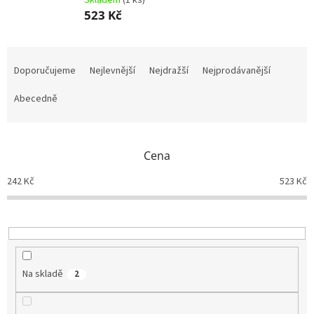
Skladem
(1 ks)
523 Kč
Ř
a
Doporučujeme
Nejlevnější
Nejdražší
Nejprodávanější
z
e
Abecedně
n
í
p
Cena
r
o
242
Kč
523
Kč
d
u
k
t
ů
Na skladě
2