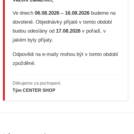
p
r
v
Ve dnech
06.08.2026 – 16.08.2026
budeme na
k
dovolené. Objednávky přijaté v tomto období
y
v
budou odeslány od
17.08.2026
v pořadí, v
ý
jakém byly přijaty.
p
i
s
Odpovědi na e-maily mohou být v tomto období
u
zpožděné.
Děkujeme za pochopení.
Tým CENTER SHOP
Z
á
p