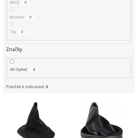
AKCE
0
Novinka
0
Tip
0
Značky
AD-Ophel
2
Položek k zobrazení:
2
V
ý
p
i
s
p