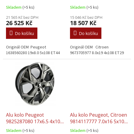
k
ET44
ET29
Skladem
(>5 ks)
Skladem
(>5 ks)
t
ů
21 565 Kč bez DPH
15 046 Kč bez DPH
26 525 Kč
18 507 Kč
Do košíku
Do košíku
Originál OEM Peugeot
Originál OEM Citroen
1638560280 19x8.0 5x108 ET44
9673705977 8.0x19 4x108 ET29
Alu kolo Peugeot
Alu kolo Peugeot, Citroen
9825287080 17x6.5 4x108
9814117777 7.0x16 5x108
ET32
ET40
Skladem
(>5 ks)
Skladem
(>5 ks)