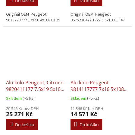
Do košíku
Do košíku
Originál OEM Peugeot
Originál OEM Peugeot
9673773777 17x7.0 4x108 ET25
9675230477 17x7.5 5x108 ET47
Alu kolo Peugeot, Citroen
Alu kolo Peugeot
9820411177 7.5x19 5x108
9814117777 7x16 5x108
ET42
ET40
Skladem
(>5 ks)
Skladem
(>5 ks)
20 546 Kč bez DPH
11 846 Kč bez DPH
25 271 Kč
14 571 Kč
Do košíku
Do košíku