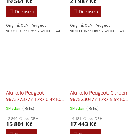
19 561 Kč
21 987 Kč
Do košíku
Do košíku
Originál OEM Peugeot
Originál OEM Peugeot
9677989777 17x7.5 5x108 ET44
9828110677 18x7.5 5x108 ET49
Alu kolo Peugeot
Alu kolo Peugeot, Citroen
9673773777 17x7.0 4x108
9675230477 17x7.5 5x108
ET25
ET47
Skladem
(>5 ks)
Skladem
(>5 ks)
12 846 Kč bez DPH
14 181 Kč bez DPH
15 801 Kč
17 443 Kč