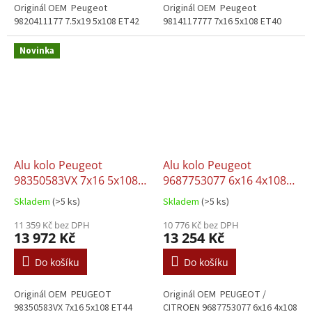
Originál OEM Peugeot
Originál OEM Peugeot
9820411177 7.5x19 5x108 ET42
9814117777 7x16 5x108 ET40
Novinka
Alu kolo Peugeot
Alu kolo Peugeot
98350583VX 7x16 5x108
9687753077 6x16 4x108
ET44
ET22
Skladem
(>5 ks)
Skladem
(>5 ks)
11 359 Kč bez DPH
10 776 Kč bez DPH
13 972 Kč
13 254 Kč
Do košíku
Do košíku
Originál OEM PEUGEOT
Originál OEM PEUGEOT /
98350583VX 7x16 5x108 ET44
CITROEN 9687753077 6x16 4x108