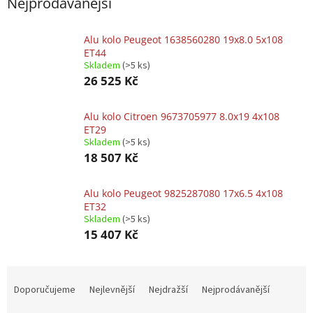
Nejprodávanější
Alu kolo Peugeot 1638560280 19x8.0 5x108
ET44
Skladem
(>5 ks)
26 525 Kč
Alu kolo Citroen 9673705977 8.0x19 4x108
ET29
Skladem
(>5 ks)
18 507 Kč
Alu kolo Peugeot 9825287080 17x6.5 4x108
ET32
Skladem
(>5 ks)
15 407 Kč
Ř
a
Doporučujeme
Nejlevnější
Nejdražší
Nejprodávanější
z