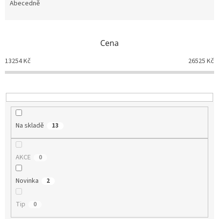
e
Abecedně
n
í
p
Cena
r
o
13254
Kč
26525
Kč
d
u
k
t
ů
Na skladě
13
AKCE
0
Novinka
2
Tip
0