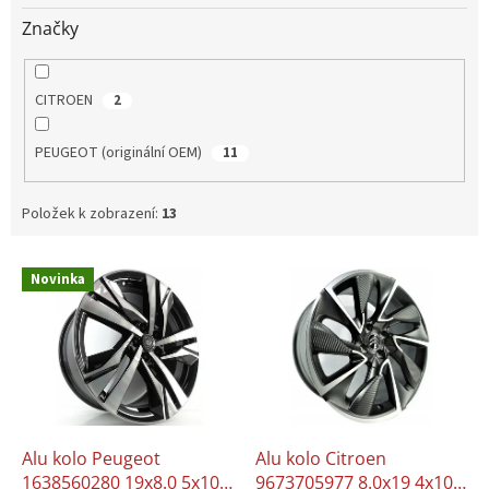
Značky
CITROEN
2
PEUGEOT (originální OEM)
11
Položek k zobrazení:
13
V
Novinka
ý
p
i
s
p
r
o
d
Alu kolo Peugeot
Alu kolo Citroen
u
1638560280 19x8.0 5x108
9673705977 8.0x19 4x108