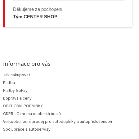
Děkujeme za pochopení.
Tým CENTER SHOP
Z
á
p
a
Informace pro vás
t
Jak nakupovat
í
Platba
Platby GoPay
Doprava a ceny
OBCHODNÍ PODMÍNKY
GDPR - Ochrana osobních údajů
Velkoobchodní prodej pro autodoplňky a autopříslušenství
Spolupráce s autoservisy