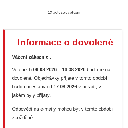
13
položek celkem
O
v
l
á
d
Informace o dovolené
ℹ️
a
c
í
Vážení zákazníci,
p
r
v
Ve dnech
06.08.2026 – 16.08.2026
budeme na
k
dovolené. Objednávky přijaté v tomto období
y
v
budou odeslány od
17.08.2026
v pořadí, v
ý
jakém byly přijaty.
p
i
s
Odpovědi na e-maily mohou být v tomto období
u
zpožděné.