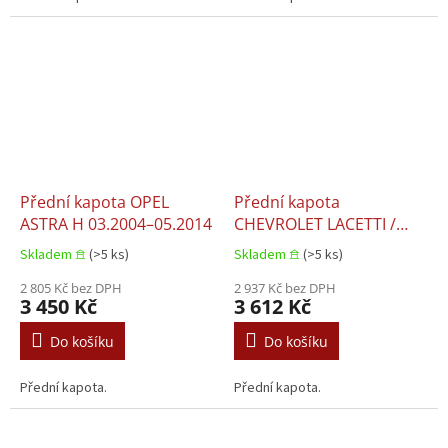
Přední kapota OPEL
Přední kapota
ASTRA H 03.2004–05.2014
CHEVROLET LACETTI /
NUBIRA DAEWOO
Skladem 𖠿
(>5 ks)
Skladem 𖠿
(>5 ks)
LACETTI / NUBIRA
2 805 Kč bez DPH
05.2003–12.2011
2 937 Kč bez DPH
3 450 Kč
3 612 Kč
Do košíku
Do košíku
Přední kapota.
Přední kapota.