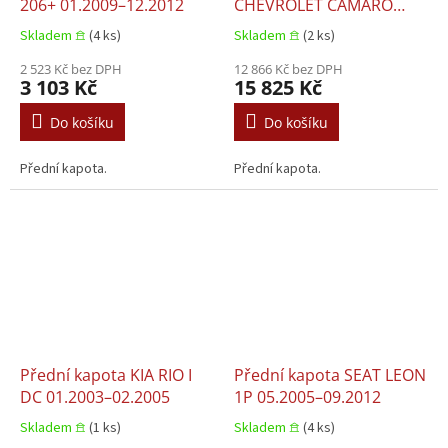
206+ 01.2009–12.2012
CHEVROLET CAMARO
01.2016–12.2018
Skladem 𖠿
(4 ks)
Skladem 𖠿
(2 ks)
2 523 Kč bez DPH
12 866 Kč bez DPH
3 103 Kč
15 825 Kč
Do košíku
Do košíku
Přední kapota.
Přední kapota.
Přední kapota KIA RIO I
Přední kapota SEAT LEON
DC 01.2003–02.2005
1P 05.2005–09.2012
Skladem 𖠿
(1 ks)
Skladem 𖠿
(4 ks)