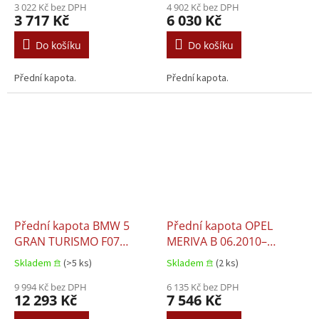
3 022 Kč bez DPH
4 902 Kč bez DPH
3 717 Kč
6 030 Kč
Do košíku
Do košíku
Přední kapota.
Přední kapota.
Přední kapota BMW 5
Přední kapota OPEL
GRAN TURISMO F07
MERIVA B 06.2010–
09.2008–06.2013
01.2014
Skladem 𖠿
(>5 ks)
Skladem 𖠿
(2 ks)
9 994 Kč bez DPH
6 135 Kč bez DPH
12 293 Kč
7 546 Kč