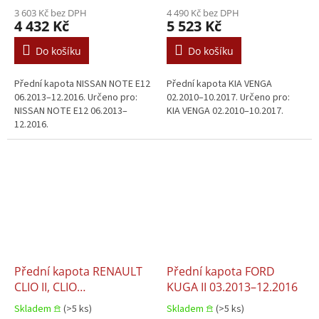
3 603 Kč bez DPH
4 490 Kč bez DPH
4 432 Kč
5 523 Kč
Do košíku
Do košíku
Přední kapota NISSAN NOTE E12
Přední kapota KIA VENGA
06.2013–12.2016. Určeno pro:
02.2010–10.2017. Určeno pro:
NISSAN NOTE E12 06.2013–
KIA VENGA 02.2010–10.2017.
12.2016.
Přední kapota RENAULT
Přední kapota FORD
CLIO II, CLIO
KUGA II 03.2013–12.2016
II/HATCHBACK, THALIA I
Skladem 𖠿
(>5 ks)
Skladem 𖠿
(>5 ks)
07.2001+