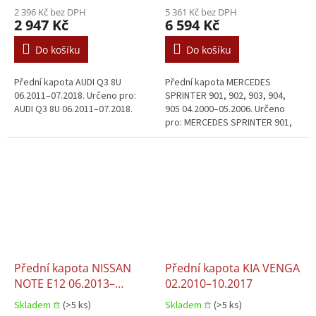
2 396 Kč bez DPH
5 361 Kč bez DPH
2 947 Kč
6 594 Kč
Do košíku
Do košíku
Přední kapota AUDI Q3 8U
Přední kapota MERCEDES
06.2011–07.2018. Určeno pro:
SPRINTER 901, 902, 903, 904,
AUDI Q3 8U 06.2011–07.2018.
905 04.2000–05.2006. Určeno
pro: MERCEDES SPRINTER 901,
902, 903, 904, 905 04.2000–
05.2006.
Přední kapota NISSAN
Přední kapota KIA VENGA
NOTE E12 06.2013–
02.2010–10.2017
12.2016
Skladem 𖠿
(>5 ks)
Skladem 𖠿
(>5 ks)