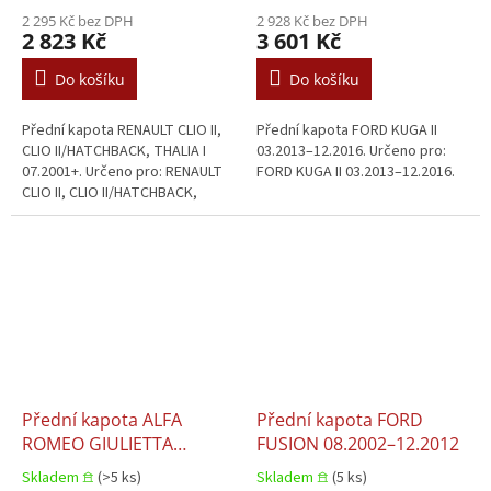
2 295 Kč bez DPH
2 928 Kč bez DPH
2 823 Kč
3 601 Kč
Do košíku
Do košíku
Přední kapota RENAULT CLIO II,
Přední kapota FORD KUGA II
CLIO II/HATCHBACK, THALIA I
03.2013–12.2016. Určeno pro:
07.2001+. Určeno pro: RENAULT
FORD KUGA II 03.2013–12.2016.
CLIO II, CLIO II/HATCHBACK,
THALIA I 07.2001+.
Přední kapota ALFA
Přední kapota FORD
ROMEO GIULIETTA
FUSION 08.2002–12.2012
04.2010–03.2016
Skladem 𖠿
(>5 ks)
Skladem 𖠿
(5 ks)