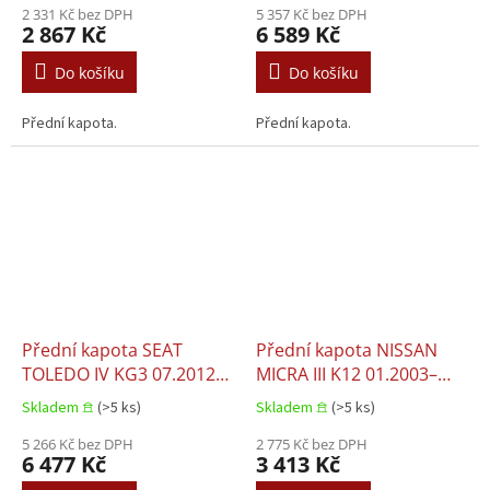
2 331 Kč bez DPH
5 357 Kč bez DPH
2 867 Kč
6 589 Kč
Do košíku
Do košíku
Přední kapota.
Přední kapota.
Přední kapota SEAT
Přední kapota NISSAN
TOLEDO IV KG3 07.2012–
MICRA III K12 01.2003–
12.2014
06.2010
Skladem 𖠿
(>5 ks)
Skladem 𖠿
(>5 ks)
5 266 Kč bez DPH
2 775 Kč bez DPH
6 477 Kč
3 413 Kč