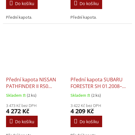
Do košíku
Do košíku
Přední kapota.
Přední kapota.
Přední kapota NISSAN
Přední kapota SUBARU
PATHFINDER II R50
FORESTER SH 01.2008–
09.1997–12.2004
03.2013
Skladem 𖠿
(2 ks)
Skladem 𖠿
(2 ks)
3 473 Kč bez DPH
3 422 Kč bez DPH
4 272 Kč
4 209 Kč
Do košíku
Do košíku