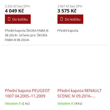
12.2014
3 292 Kč bez DPH
2 907 Kč bez DPH
4 049 Kč
3 575 Kč
Do košíku
Do košíku
Přední kapota ŠKODA FABIA III
Přední kapota.
08.2014+. Určeno pro: ŠKODA
FABIA III 08.2014+.
Přední kapota PEUGEOT
Přední kapota RENAULT
1007 04.2005–11.2009
SCENIC IV 09.2016–
05.2022
Skladem 𖠿
(1 ks)
Skladem 𖠿
(4 ks)