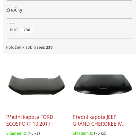
Značky
BLIC
230
Položek k zobrazení:
230
V
ý
p
i
s
p
r
o
d
Přední kapota FORD
Přední kapota JEEP
u
ECOSPORT 10.2017+
GRAND CHEROKEE IV
k
WK2 10.2010–06.2020
Skladem 𖠿
(>5 ks)
Skladem 𖠿
(>5 ks)
t