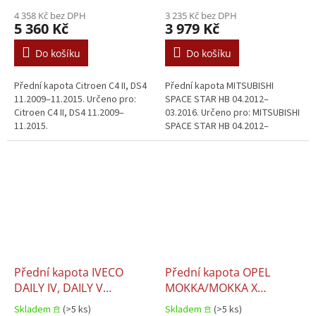
4 358 Kč bez DPH
3 235 Kč bez DPH
5 360 Kč
3 979 Kč
Do košíku
Do košíku
Přední kapota Citroen C4 II, DS4
Přední kapota MITSUBISHI
11.2009–11.2015. Určeno pro:
SPACE STAR HB 04.2012–
Citroen C4 II, DS4 11.2009–
03.2016. Určeno pro: MITSUBISHI
11.2015.
SPACE STAR HB 04.2012–
03.2016.
Přední kapota IVECO
Přední kapota OPEL
DAILY IV, DAILY V
MOKKA/MOKKA X
05.2006–03.2014
09.2016+
Skladem 𖠿
(>5 ks)
Skladem 𖠿
(>5 ks)