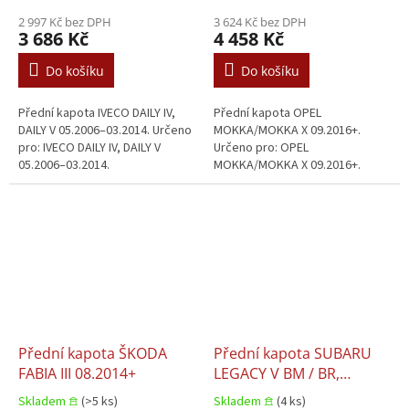
2 997 Kč bez DPH
3 624 Kč bez DPH
3 686 Kč
4 458 Kč
Do košíku
Do košíku
Přední kapota IVECO DAILY IV,
Přední kapota OPEL
DAILY V 05.2006–03.2014. Určeno
MOKKA/MOKKA X 09.2016+.
pro: IVECO DAILY IV, DAILY V
Určeno pro: OPEL
05.2006–03.2014.
MOKKA/MOKKA X 09.2016+.
Přední kapota ŠKODA
Přední kapota SUBARU
FABIA III 08.2014+
LEGACY V BM / BR,
OUTBACK BR 09.2009–
Skladem 𖠿
(>5 ks)
Skladem 𖠿
(4 ks)