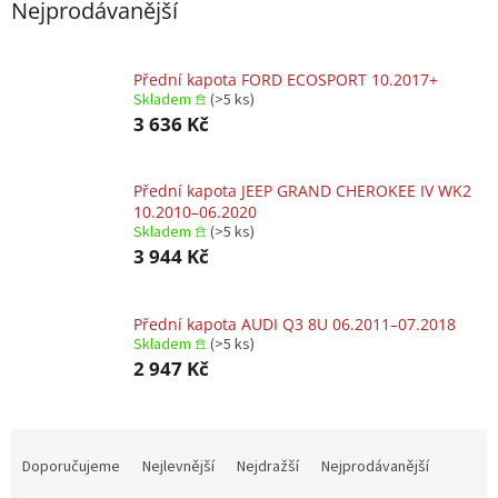
Nejprodávanější
Přední kapota FORD ECOSPORT 10.2017+
Skladem 𖠿
(>5 ks)
3 636 Kč
Přední kapota JEEP GRAND CHEROKEE IV WK2
10.2010–06.2020
Skladem 𖠿
(>5 ks)
3 944 Kč
Přední kapota AUDI Q3 8U 06.2011–07.2018
Skladem 𖠿
(>5 ks)
2 947 Kč
Ř
a
Doporučujeme
Nejlevnější
Nejdražší
Nejprodávanější
z