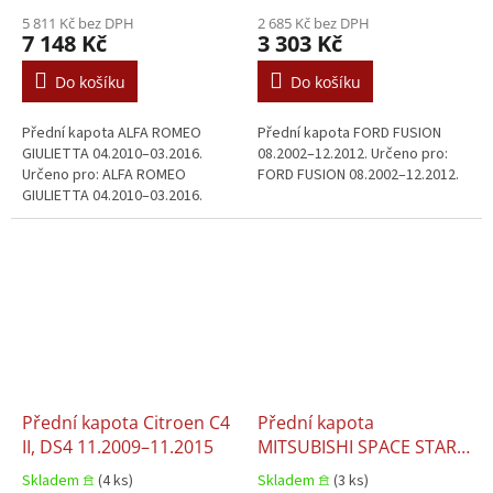
5 811 Kč bez DPH
2 685 Kč bez DPH
7 148 Kč
3 303 Kč
Do košíku
Do košíku
Přední kapota ALFA ROMEO
Přední kapota FORD FUSION
GIULIETTA 04.2010–03.2016.
08.2002–12.2012. Určeno pro:
Určeno pro: ALFA ROMEO
FORD FUSION 08.2002–12.2012.
GIULIETTA 04.2010–03.2016.
Přední kapota Citroen C4
Přední kapota
II, DS4 11.2009–11.2015
MITSUBISHI SPACE STAR
HB 04.2012–03.2016
Skladem 𖠿
(4 ks)
Skladem 𖠿
(3 ks)