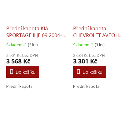
Přední kapota KIA
Přední kapota
SPORTAGE II JE 09.2004–
CHEVROLET AVEO II
12.2010
04.2008–05.2011
Skladem 𖠿
(2 ks)
Skladem 𖠿
(3 ks)
2 901 Kč bez DPH
2 684 Kč bez DPH
3 568 Kč
3 301 Kč
Do košíku
Do košíku
Přední kapota.
Přední kapota.