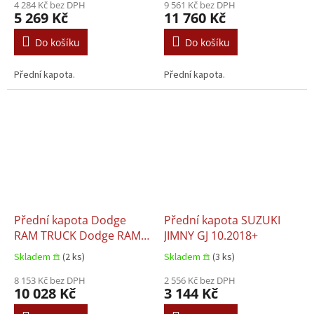
4 284 Kč bez DPH
9 561 Kč bez DPH
5 269 Kč
11 760 Kč
Do košíku
Do košíku
Přední kapota.
Přední kapota.
Přední kapota Dodge
Přední kapota SUZUKI
RAM TRUCK Dodge RAM
JIMNY GJ 10.2018+
III, Dodge RAM IV, Dodge
Skladem 𖠿
(2 ks)
Skladem 𖠿
(3 ks)
RAM V 01.2010+
8 153 Kč bez DPH
2 556 Kč bez DPH
10 028 Kč
3 144 Kč