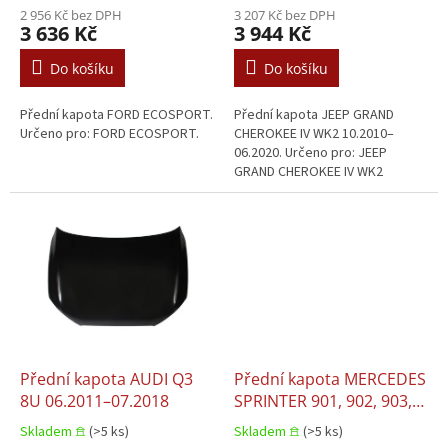
ů
2 956 Kč bez DPH
3 207 Kč bez DPH
3 636 Kč
3 944 Kč
Do košíku
Do košíku
Přední kapota FORD ECOSPORT.
Přední kapota JEEP GRAND
Určeno pro: FORD ECOSPORT.
CHEROKEE IV WK2 10.2010–
06.2020. Určeno pro: JEEP
GRAND CHEROKEE IV WK2
10.2010–06.2020.
Přední kapota AUDI Q3
Přední kapota MERCEDES
8U 06.2011–07.2018
SPRINTER 901, 902, 903,
904, 905 04.2000–05.2006
Skladem 𖠿
(>5 ks)
Skladem 𖠿
(>5 ks)