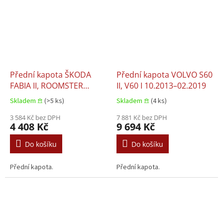
Přední kapota ŠKODA
Přední kapota VOLVO S60
FABIA II, ROOMSTER
II, V60 I 10.2013–02.2019
03.2010–04.2015
Skladem 𖠿
(>5 ks)
Skladem 𖠿
(4 ks)
3 584 Kč bez DPH
7 881 Kč bez DPH
4 408 Kč
9 694 Kč
Do košíku
Do košíku
Přední kapota.
Přední kapota.