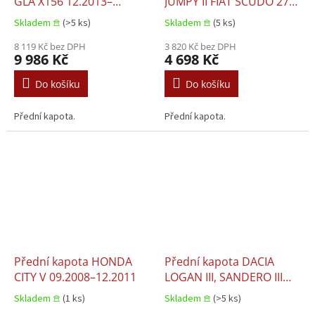
GLA X156 12.2013–
JUMPY II FIAT SCUDO 270
12.2019
PEUGEOT EXPERT
Skladem 𖠿
(>5 ks)
Skladem 𖠿
(5 ks)
11.2006–06.2016
8 119 Kč bez DPH
3 820 Kč bez DPH
9 986 Kč
4 698 Kč
Do košíku
Do košíku
Přední kapota.
Přední kapota.
Přední kapota HONDA
Přední kapota DACIA
CITY V 09.2008–12.2011
LOGAN III, SANDERO III
10.2020+
Skladem 𖠿
(1 ks)
Skladem 𖠿
(>5 ks)