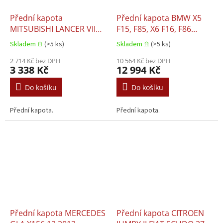
Přední kapota
Přední kapota BMW X5
MITSUBISHI LANCER VII
F15, F85, X6 F16, F86
09.2003–10.2008
07.2013–12.2019
Skladem 𖠿
(>5 ks)
Skladem 𖠿
(>5 ks)
2 714 Kč bez DPH
10 564 Kč bez DPH
3 338 Kč
12 994 Kč
Do košíku
Do košíku
Přední kapota.
Přední kapota.
Přední kapota MERCEDES
Přední kapota CITROEN