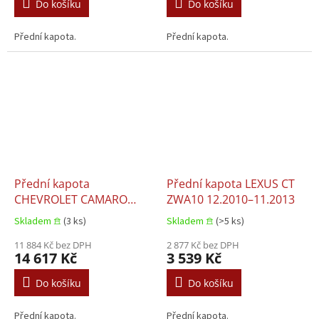
Do košíku
Do košíku
Přední kapota.
Přední kapota.
Přední kapota
Přední kapota LEXUS CT
CHEVROLET CAMARO
ZWA10 12.2010–11.2013
01.2016–12.2018
Skladem 𖠿
(3 ks)
Skladem 𖠿
(>5 ks)
11 884 Kč bez DPH
2 877 Kč bez DPH
14 617 Kč
3 539 Kč
Do košíku
Do košíku
Přední kapota.
Přední kapota.