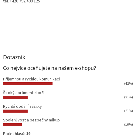
tel. +420 792 400 125
Dotazník
Co nejvíce oceňujete na našem e-shopu?
Příjemnou a rychlou komunikaci
(42%)
Široký sortiment zboží
(21%)
Rychlé dodání zásilky
(21%)
Spolehlivost a bezpečný nákup
(16%)
Počet hlasů:
19