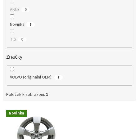
AKCE
0
Novinka
1
Tip
0
Značky
VOLVO (originální OEM)
1
Položek k zobrazení:
1
V
Novinka
ý
p
i
s