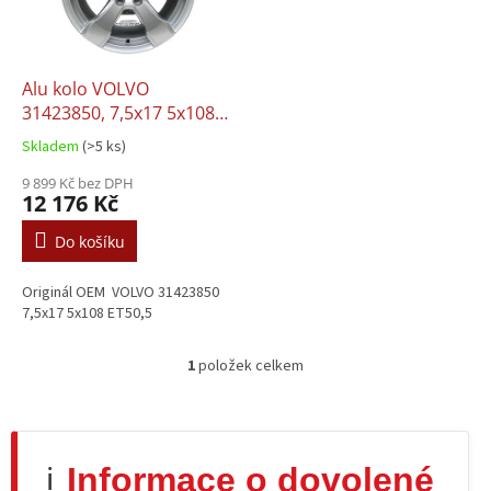
p
r
o
d
Alu kolo VOLVO
u
31423850, 7,5x17 5x108
k
ET50.5
Skladem
(>5 ks)
t
ů
9 899 Kč bez DPH
12 176 Kč
Do košíku
Originál OEM VOLVO 31423850
7,5x17 5x108 ET50,5
1
položek celkem
O
v
l
á
d
Informace o dovolené
ℹ️
a