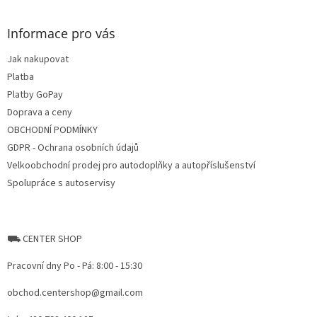
á
p
a
Informace pro vás
t
Jak nakupovat
í
Platba
Platby GoPay
Doprava a ceny
OBCHODNÍ PODMÍNKY
GDPR - Ochrana osobních údajů
Velkoobchodní prodej pro autodoplňky a autopříslušenství
Spolupráce s autoservisy
⛟ CENTER SHOP
Pracovní dny Po - Pá: 8:00 - 15:30
obchod.centershop@gmail.com