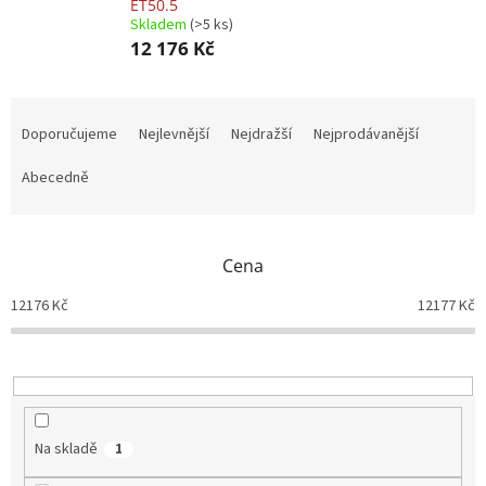
ET50.5
Skladem
(>5 ks)
12 176 Kč
Ř
a
Doporučujeme
Nejlevnější
Nejdražší
Nejprodávanější
z
e
Abecedně
n
í
p
Cena
r
o
12176
Kč
12177
Kč
d
u
k
t
ů
Na skladě
1