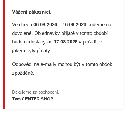
c
í
Vážení zákazníci,
p
r
v
Ve dnech
06.08.2026 – 16.08.2026
budeme na
k
dovolené. Objednávky přijaté v tomto období
y
v
budou odeslány od
17.08.2026
v pořadí, v
ý
jakém byly přijaty.
p
i
s
Odpovědi na e-maily mohou být v tomto období
u
zpožděné.
Děkujeme za pochopení.
Tým CENTER SHOP
Z