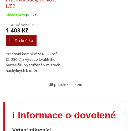
L/52
Skladem 𖠿
(>5 ks)
1 141 Kč bez DPH
1 403 Kč
Do košíku
Pracovní kombinéza NEO (ref.
81-250-L) z vysoce kvalitního
materiálu, vyztužená v místech
náchylných k oděru.
15
položek celkem
O
v
l
á
d
Informace o dovolené
ℹ️
a
c
í
Vážení zákazníci,