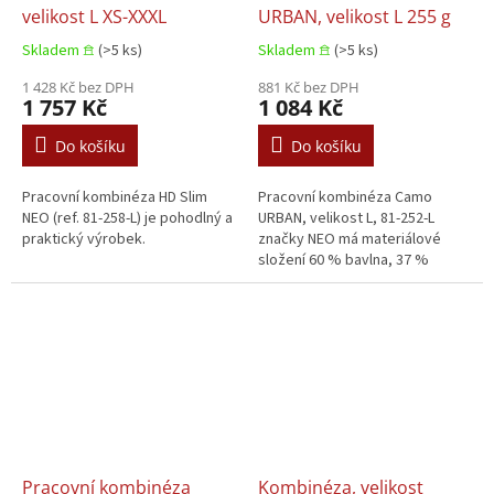
velikost L XS-XXXL
URBAN, velikost L 255 g
Skladem 𖠿
(>5 ks)
Skladem 𖠿
(>5 ks)
1 428 Kč bez DPH
881 Kč bez DPH
1 757 Kč
1 084 Kč
Do košíku
Do košíku
Pracovní kombinéza HD Slim
Pracovní kombinéza Camo
NEO (ref. 81-258-L) je pohodlný a
URBAN, velikost L, 81-252-L
praktický výrobek.
značky NEO má materiálové
složení 60 % bavlna, 37 %
polyester a 3 % elastan.
Pracovní kombinéza
Kombinéza, velikost