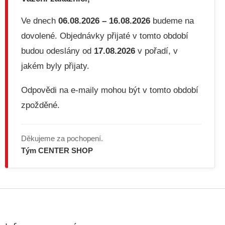
p
r
v
Ve dnech
06.08.2026 – 16.08.2026
budeme na
k
dovolené. Objednávky přijaté v tomto období
y
v
budou odeslány od
17.08.2026
v pořadí, v
ý
jakém byly přijaty.
p
i
s
Odpovědi na e-maily mohou být v tomto období
u
zpožděné.
Děkujeme za pochopení.
Tým CENTER SHOP
Z
á
p