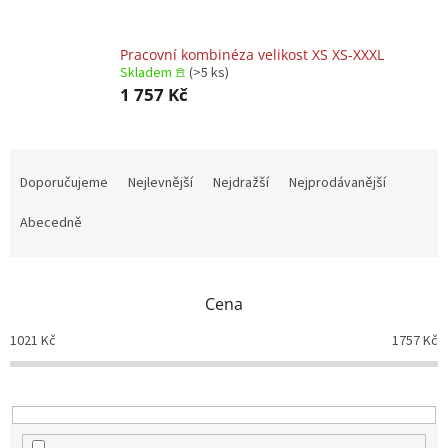
Pracovní kombinéza velikost XS XS-XXXL
Skladem 𖠿
(>5 ks)
1 757 Kč
Ř
a
Doporučujeme
Nejlevnější
Nejdražší
Nejprodávanější
z
e
Abecedně
n
í
p
Cena
r
o
1021
Kč
1757
Kč
d
u
k
t
ů