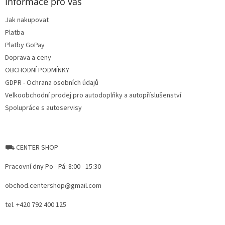
a
Informace pro vás
t
Jak nakupovat
í
Platba
Platby GoPay
Doprava a ceny
OBCHODNÍ PODMÍNKY
GDPR - Ochrana osobních údajů
Velkoobchodní prodej pro autodoplňky a autopříslušenství
Spolupráce s autoservisy
⛟ CENTER SHOP
Pracovní dny Po - Pá: 8:00 - 15:30
obchod.centershop@gmail.com
tel. +420 792 400 125