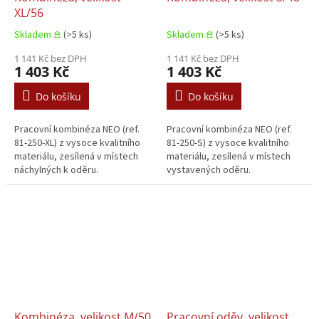
XL/56
Skladem 𖠿
(>5 ks)
Skladem 𖠿
(>5 ks)
1 141 Kč bez DPH
1 141 Kč bez DPH
1 403 Kč
1 403 Kč
Do košíku
Do košíku
Pracovní kombinéza NEO (ref.
Pracovní kombinéza NEO (ref.
81-250-XL) z vysoce kvalitního
81-250-S) z vysoce kvalitního
materiálu, zesílená v místech
materiálu, zesílená v místech
náchylných k oděru.
vystavených oděru.
Kombinéza, velikost M/50
Pracovní oděv, velikost