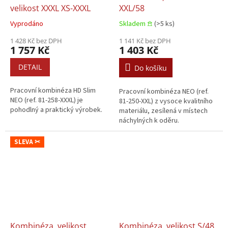
velikost XXXL XS-XXXL
XXL/58
Vyprodáno
Skladem 𖠿
(>5 ks)
1 428 Kč bez DPH
1 141 Kč bez DPH
1 757 Kč
1 403 Kč
DETAIL
Do košíku
Pracovní kombinéza HD Slim
Pracovní kombinéza NEO (ref.
NEO (ref. 81-258-XXXL) je
81-250-XXL) z vysoce kvalitního
pohodlný a praktický výrobek.
materiálu, zesílená v místech
náchylných k oděru.
SLEVA ✂
Kombinéza, velikost
Kombinéza, velikost S/48