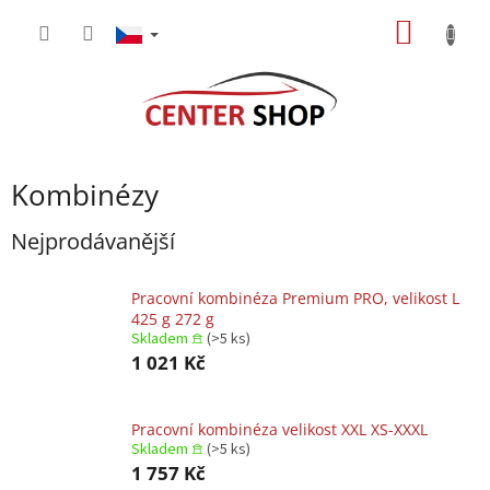
Přejít
NÁKUP
na
obsah
KOŠÍK
Kombinézy
Nejprodávanější
Pracovní kombinéza Premium PRO, velikost L
425 g 272 g
Skladem 𖠿
(>5 ks)
1 021 Kč
Pracovní kombinéza velikost XXL XS-XXXL
Skladem 𖠿
(>5 ks)
1 757 Kč