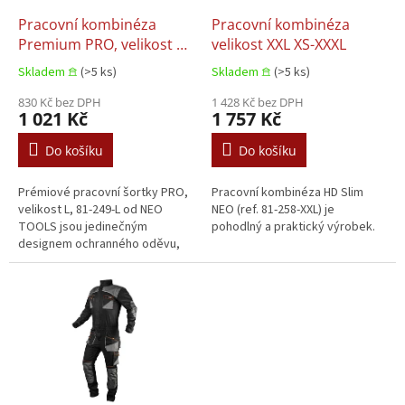
o
d
Pracovní kombinéza
Pracovní kombinéza
u
Premium PRO, velikost L
velikost XXL XS-XXXL
k
425 g 272 g
Skladem 𖠿
(>5 ks)
Skladem 𖠿
(>5 ks)
t
ů
830 Kč bez DPH
1 428 Kč bez DPH
1 021 Kč
1 757 Kč
Do košíku
Do košíku
Prémiové pracovní šortky PRO,
Pracovní kombinéza HD Slim
velikost L, 81-249-L od NEO
NEO (ref. 81-258-XXL) je
TOOLS jsou jedinečným
pohodlný a praktický výrobek.
designem ochranného oděvu,
vyrobeného z hlavní tkaniny
Canvas ze 100% bavlny s
vysokou gramáží...