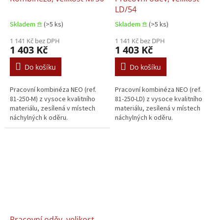
LD/54
Skladem 𖠿
(>5 ks)
Skladem 𖠿
(>5 ks)
1 141 Kč bez DPH
1 141 Kč bez DPH
1 403 Kč
1 403 Kč
Do košíku
Do košíku
Pracovní kombinéza NEO (ref.
Pracovní kombinéza NEO (ref.
81-250-M) z vysoce kvalitního
81-250-LD) z vysoce kvalitního
materiálu, zesílená v místech
materiálu, zesílená v místech
náchylných k oděru.
náchylných k oděru.
Pracovní oděv, velikost