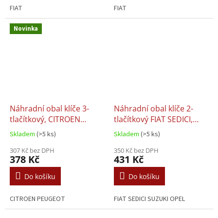
FIAT
FIAT
Novinka
Náhradní obal klíče 3-
Náhradní obal klíče 2-
tlačítkový, CITROEN
tlačítkový FIAT SEDICI,
PEUGEOT (SIP22)
SUZUKI (SZ22)
Skladem
(>5 ks)
Skladem
(>5 ks)
307 Kč bez DPH
350 Kč bez DPH
378 Kč
431 Kč
Do košíku
Do košíku
CITROEN PEUGEOT
FIAT SEDICI SUZUKI OPEL