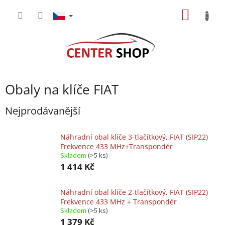
Přejít
NÁKUP
na
obsah
KOŠÍK
Obaly na klíče FIAT
Nejprodávanější
Náhradní obal klíče 3-tlačítkový, FIAT (SIP22)
Frekvence 433 MHz+Transpondér
Skladem
(>5 ks)
1 414 Kč
Náhradní obal klíče 2-tlačítkový, FIAT (SIP22)
Frekvence 433 MHz + Transpondér
Skladem
(>5 ks)
1 379 Kč