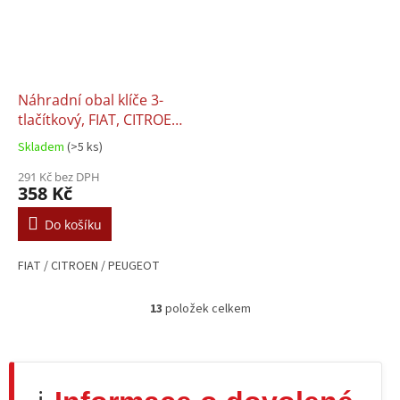
Náhradní obal klíče 3-
tlačítkový, FIAT, CITROEN,
PEUGEOT (SIP22)
Skladem
(>5 ks)
291 Kč bez DPH
358 Kč
Do košíku
FIAT / CITROEN / PEUGEOT
13
položek celkem
O
v
l
á
d