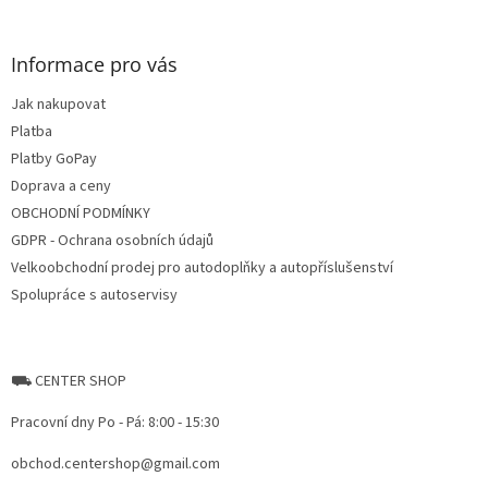
á
p
a
Informace pro vás
t
Jak nakupovat
í
Platba
Platby GoPay
Doprava a ceny
OBCHODNÍ PODMÍNKY
GDPR - Ochrana osobních údajů
Velkoobchodní prodej pro autodoplňky a autopříslušenství
Spolupráce s autoservisy
⛟ CENTER SHOP
Pracovní dny Po - Pá: 8:00 - 15:30
obchod.centershop@gmail.com