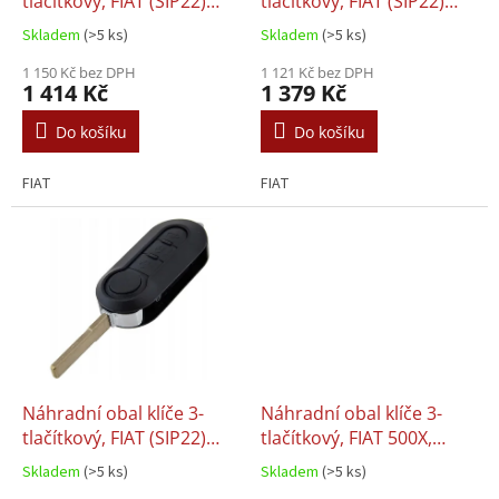
u
tlačítkový, FIAT (SIP22)
tlačítkový, FIAT (SIP22)
k
Frekvence 433
Frekvence 433 MHz +
Skladem
(>5 ks)
Skladem
(>5 ks)
t
MHz+Transpondér
Transpondér
ů
1 150 Kč bez DPH
1 121 Kč bez DPH
1 414 Kč
1 379 Kč
Do košíku
Do košíku
FIAT
FIAT
Náhradní obal klíče 3-
Náhradní obal klíče 3-
tlačítkový, FIAT (SIP22)
tlačítkový, FIAT 500X,
Frekvence 433 MHz +
Frekvence 433 MHz +
Skladem
(>5 ks)
Skladem
(>5 ks)
Transpondér
Transpondér