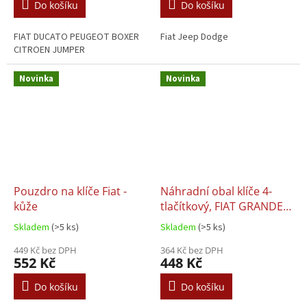
Do košíku
Do košíku
FIAT DUCATO PEUGEOT BOXER
Fiat Jeep Dodge
CITROEN JUMPER
Novinka
Novinka
Pouzdro na klíče Fiat -
Náhradní obal klíče 4-
kůže
tlačítkový, FIAT GRANDE
PUNTO (SIP22)
Skladem
(>5 ks)
Skladem
(>5 ks)
449 Kč bez DPH
364 Kč bez DPH
552 Kč
448 Kč
Do košíku
Do košíku