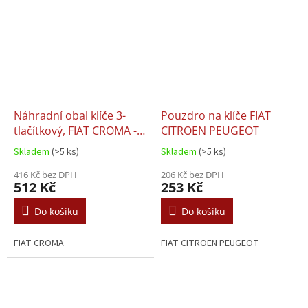
Náhradní obal klíče 3-
Pouzdro na klíče FIAT
tlačítkový, FIAT CROMA -
CITROEN PEUGEOT
Smart KEY
Skladem
(>5 ks)
Skladem
(>5 ks)
416 Kč bez DPH
206 Kč bez DPH
512 Kč
253 Kč
Do košíku
Do košíku
FIAT CROMA
FIAT CITROEN PEUGEOT