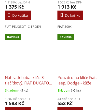
1 118 Kč bez DPH
1 555 Kč bez DPH
1 375 Kč
1 913 Kč
Do košíku
Do košíku
FIAT PEUGEOT CITROEN
FIAT 500X
Novinka
Novinka
Náhradní obal klíče 3-
Pouzdro na klíče Fiat,
tlačítkový, FIAT DUCATO,
Jeep, Dodge - kůže
PEUGEOT BOXER,
Skladem
(>5 ks)
Skladem
(>5 ks)
CITROEN JUMPER (SIP22)
+ Transpondér
1 287 Kč bez DPH
449 Kč bez DPH
1 583 Kč
552 Kč