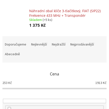
Náhradní obal klíče 3-tlačítkový, FIAT (SIP22)
Frekvence 433 MHz + Transpondér
Skladem
(>5 ks)
1 375 Kč
Ř
a
Doporučujeme
Nejlevnější
Nejdražší
Nejprodávanější
z
e
Abecedně
n
í
p
Cena
r
o
253
Kč
1913
Kč
d
u
k
t
ů