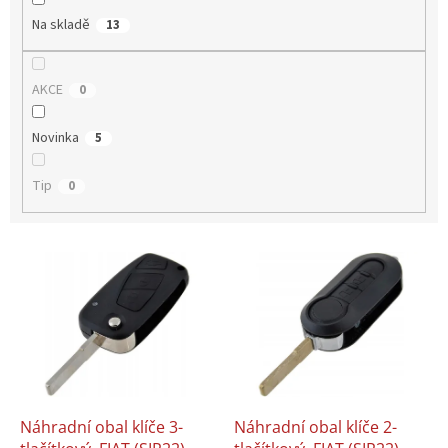
Na skladě
13
AKCE
0
Novinka
5
Tip
0
V
ý
p
i
s
p
r
o
d
Náhradní obal klíče 3-
Náhradní obal klíče 2-