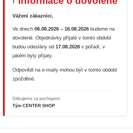
Informace o dovolené
ℹ️
a
c
í
Vážení zákazníci,
p
r
v
Ve dnech
06.08.2026 – 16.08.2026
budeme na
k
dovolené. Objednávky přijaté v tomto období
y
v
budou odeslány od
17.08.2026
v pořadí, v
ý
jakém byly přijaty.
p
i
s
Odpovědi na e-maily mohou být v tomto období
u
zpožděné.
Děkujeme za pochopení.
Tým CENTER SHOP
Z