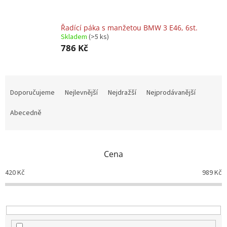
Řadící páka s manžetou BMW 3 E46, 6st.
Skladem
(>5 ks)
786 Kč
Ř
a
Doporučujeme
Nejlevnější
Nejdražší
Nejprodávanější
z
e
Abecedně
n
í
p
Cena
r
o
420
Kč
989
Kč
d
u
k
t
ů