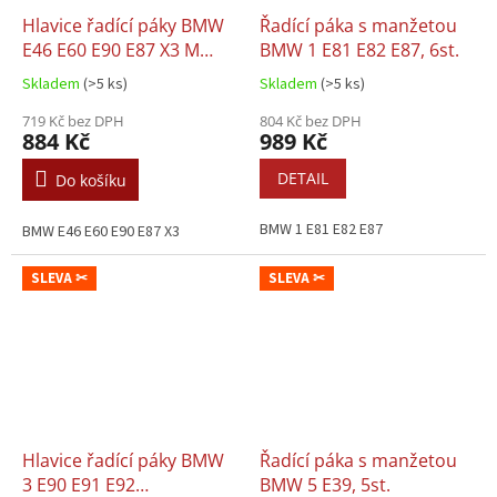
Hlavice řadící páky BMW
Řadící páka s manžetou
E46 E60 E90 E87 X3 M
BMW 1 E81 E82 E87, 6st.
paket, 5st.
Skladem
(>5 ks)
Skladem
(>5 ks)
719 Kč bez DPH
804 Kč bez DPH
884 Kč
989 Kč
DETAIL
Do košíku
BMW 1 E81 E82 E87
BMW E46 E60 E90 E87 X3
SLEVA ✂
SLEVA ✂
Hlavice řadící páky BMW
Řadící páka s manžetou
3 E90 E91 E92
BMW 5 E39, 5st.