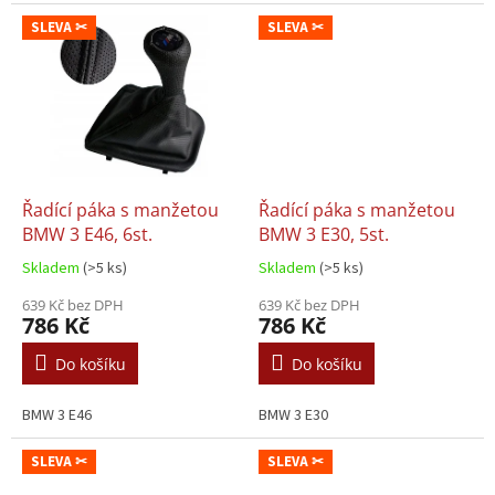
E39 BMW 5 E60 BMW 5 E61 BMW
6 E63 BMW 6 E64 BMW X1 E84
SLEVA ✂
SLEVA ✂
BMW X3 E83 BMW...
Řadící páka s manžetou
Řadící páka s manžetou
BMW 3 E46, 6st.
BMW 3 E30, 5st.
Skladem
(>5 ks)
Skladem
(>5 ks)
639 Kč bez DPH
639 Kč bez DPH
786 Kč
786 Kč
Do košíku
Do košíku
BMW 3 E46
BMW 3 E30
SLEVA ✂
SLEVA ✂