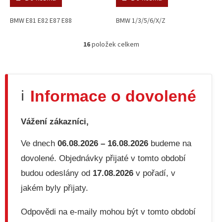
BMW E81 E82 E87 E88
BMW 1/3/5/6/X/Z
16
položek celkem
O
v
l
á
d
Informace o dovolené
ℹ️
a
c
í
Vážení zákazníci,
p
r
v
Ve dnech
06.08.2026 – 16.08.2026
budeme na
k
dovolené. Objednávky přijaté v tomto období
y
v
budou odeslány od
17.08.2026
v pořadí, v
ý
jakém byly přijaty.
p
i
s
Odpovědi na e-maily mohou být v tomto období
u