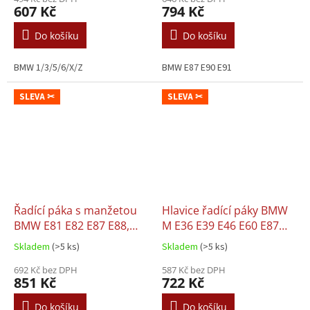
607 Kč
794 Kč
Do košíku
Do košíku
BMW 1/3/5/6/X/Z
BMW E87 E90 E91
SLEVA ✂
SLEVA ✂
Řadící páka s manžetou
Hlavice řadící páky BMW
BMW E81 E82 E87 E88,
M E36 E39 E46 E60 E87
6st.
E90 X5, 5st.
Skladem
(>5 ks)
Skladem
(>5 ks)
692 Kč bez DPH
587 Kč bez DPH
851 Kč
722 Kč
Do košíku
Do košíku