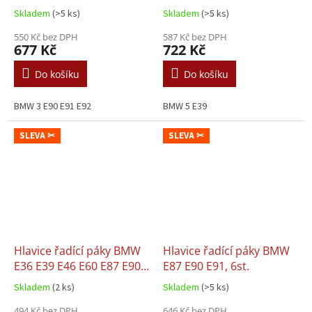
PERFORMANCE, 6st.
Skladem
(>5 ks)
Skladem
(>5 ks)
550 Kč bez DPH
587 Kč bez DPH
677 Kč
722 Kč
Do košíku
Do košíku
BMW 3 E90 E91 E92
BMW 5 E39
SLEVA ✂
SLEVA ✂
Hlavice řadící páky BMW
Hlavice řadící páky BMW
E36 E39 E46 E60 E87 E90
E87 E90 E91, 6st.
X5, 5st.
Skladem
(2 ks)
Skladem
(>5 ks)
494 Kč bez DPH
646 Kč bez DPH