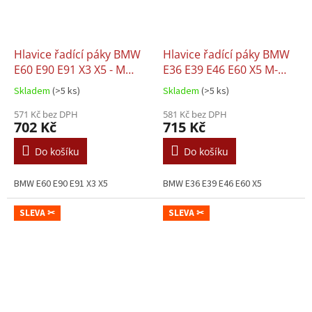
Hlavice řadící páky BMW
Hlavice řadící páky BMW
E60 E90 E91 X3 X5 - M
E36 E39 E46 E60 X5 M-
PAKET
paket, 6st.
Skladem
(>5 ks)
Skladem
(>5 ks)
571 Kč bez DPH
581 Kč bez DPH
702 Kč
715 Kč
Do košíku
Do košíku
BMW E60 E90 E91 X3 X5
BMW E36 E39 E46 E60 X5
SLEVA ✂
SLEVA ✂