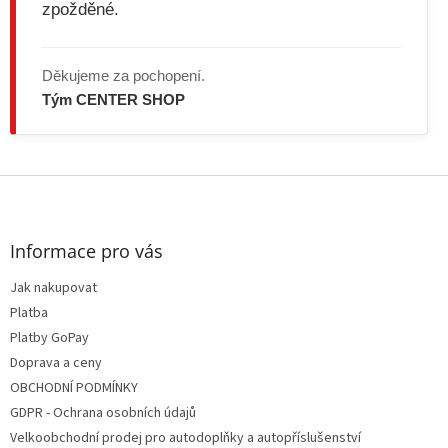
zpožděné.
Děkujeme za pochopení.
Tým CENTER SHOP
Z
á
p
a
Informace pro vás
t
Jak nakupovat
í
Platba
Platby GoPay
Doprava a ceny
OBCHODNÍ PODMÍNKY
GDPR - Ochrana osobních údajů
Velkoobchodní prodej pro autodoplňky a autopříslušenství