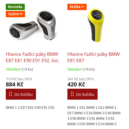
V
Novinka
SLEVA ✂
ý
SLEVA ✂
p
i
s
p
r
o
d
Hlavice řadící páky BMW
Hlavice řadící páky BMW
u
E87 E81 E90 E91 E92, 6st.
E81 E87
k
Skladem
(>5 ks)
Skladem
(>5 ks)
t
ů
719 Kč bez DPH
341 Kč bez DPH
884 Kč
420 Kč
Do košíku
Do košíku
BMW 1 3 E87 E81 E90 E91 E92
BMW 1 E81 BMW 1 E82 BMW 1
E87 BMW 3 E36 BMW 3 E46 BMW
3 E90 BMW 3 E91 BMW 3 E92
BMW 3 E93 BMW 5 E34 BMW 5