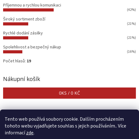
Příjemnou a rychlou komunikaci
(42%)
Široký sortiment zboží
(21%)
Rychlé dodání zásilky
(21%)
Spolehlivost a bezpečný nákup
(16%)
Počet hlasů:
19
Nákupní košík
0
KS /
0 KČ
Tento web používá soubory cookie. Dalším procházením
tohoto webu vyjadřujete souhlas s jejich používáním.. Více
informací
zde
.