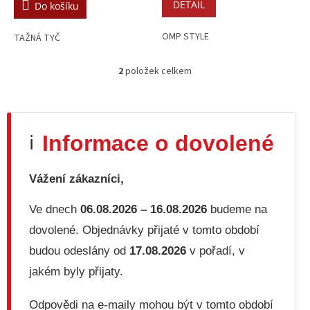
DETAIL
Do košíku
OMP STYLE
TAŽNÁ TYČ
2
položek celkem
O
v
l
á
d
Informace o dovolené
ℹ️
a
c
í
Vážení zákazníci,
p
r
v
Ve dnech
06.08.2026 – 16.08.2026
budeme na
k
dovolené. Objednávky přijaté v tomto období
y
v
budou odeslány od
17.08.2026
v pořadí, v
ý
jakém byly přijaty.
p
i
s
Odpovědi na e-maily mohou být v tomto období