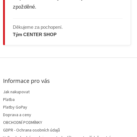
u
zpožděné.
Děkujeme za pochopení.
Tým CENTER SHOP
Z
á
p
a
Informace pro vás
t
Jak nakupovat
í
Platba
Platby GoPay
Doprava a ceny
OBCHODNÍ PODMÍNKY
GDPR - Ochrana osobních údajů