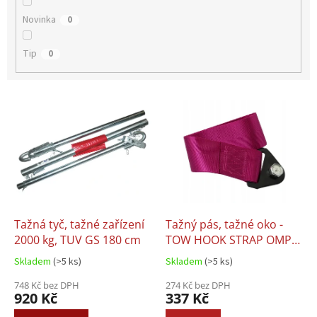
Novinka
0
Tip
0
V
ý
p
i
s
p
r
o
d
Tažná tyč, tažné zařízení
Tažný pás, tažné oko -
u
2000 kg, TUV GS 180 cm
TOW HOOK STRAP OMP
k
JDM
Skladem
(>5 ks)
Skladem
(>5 ks)
t
ů
748 Kč bez DPH
274 Kč bez DPH
920 Kč
337 Kč