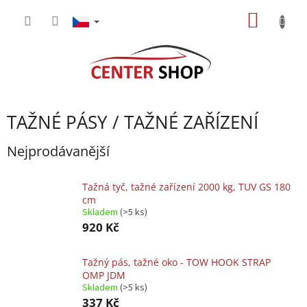
Přejít
NÁKUP
na
obsah
KOŠÍK
TAŽNÉ PÁSY / TAŽNÉ ZAŘÍZENÍ
Nejprodávanější
Tažná tyč, tažné zařízení 2000 kg, TUV GS 180
cm
Skladem
(>5 ks)
920 Kč
Tažný pás, tažné oko - TOW HOOK STRAP
OMP JDM
Skladem
(>5 ks)
337 Kč