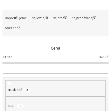
Ř
a
Doporučujeme
Nejlevnější
Nejdražší
Nejprodávanější
z
e
Abecedně
n
í
p
Cena
r
o
337
Kč
920
Kč
d
u
k
t
ů
Na skladě
2
AKCE
0