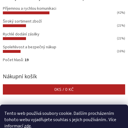
Příjemnou a rychlou komunikaci
(42%)
Široký sortiment zboží
(21%)
Rychlé dodání zásilky
(21%)
Spolehlivost a bezpečný nákup
(16%)
Počet hlasů:
19
Nákupní košík
0
KS /
0 KČ
Tento web používá soubory cookie. Dalším procházením
tohoto webu vyjadřujete souhlas s jejich používáním.. Více
informací
zde
.