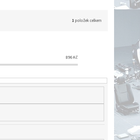
1
položek celkem
896
Kč