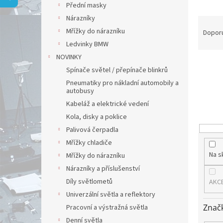
a
Přední masky
n
Nárazníky
Ř
e
a
Mřížky do nárazníku
l
Dopor
z
Ledvinky BMW
e
NOVINKY
n
Spínače světel / přepínače blinkrů
í
Pneumatiky pro nákladní automobily a
p
autobusy
r
Kabeláž a elektrické vedení
o
Kola, disky a poklice
d
u
Palivová čerpadla
k
Mřížky chladiče
t
Na s
Mřížky do nárazníku
ů
Nárazníky a příslušenství
Díly světlometů
AKC
Univerzální světla a reflektory
Znač
Pracovní a výstražná světla
Denní světla