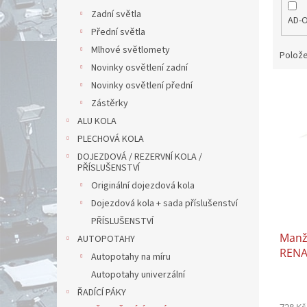
Zadní světla
AD-
Přední světla
Mlhové světlomety
Polože
Novinky osvětlení zadní
Novinky osvětlení přední
V
ý
Zástěrky
p
ALU KOLA
i
PLECHOVÁ KOLA
s
DOJEZDOVÁ / REZERVNÍ KOLA /
p
PŘÍSLUŠENSTVÍ
r
Originální dojezdová kola
o
Dojezdová kola + sada příslušenství
d
PŘÍSLUŠENSTVÍ
u
Manž
k
AUTOPOTAHY
RENA
t
Autopotahy na míru
ů
Autopotahy univerzální
ŘADÍCÍ PÁKY
728 Kč