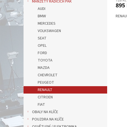
MANŽETY ŘADÍCÍCH PÁK
895
AUDI
RENAUL
BMW
MERCEDES
VOLKSWAGEN
SEAT
OPEL
FORD
TOYOTA
MAZDA
CHEVROLET
PEUGEOT
RENAULT
CITROEN
FIAT
OBALY NA KLÍČE
POUZDRA NA KLÍČE
OSVĚTLENÍ / ELEKTRONIKA