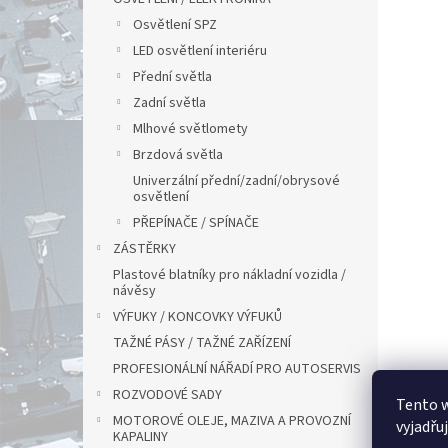
Osvětlení SPZ
LED osvětlení interiéru
Přední světla
Zadní světla
Mlhové světlomety
Brzdová světla
Univerzální přední/zadní/obrysové
osvětlení
PŘEPÍNAČE / SPÍNAČE
ZÁSTĚRKY
Plastové blatníky pro nákladní vozidla /
návěsy
VÝFUKY / KONCOVKY VÝFUKŮ
TAŽNÉ PÁSY / TAŽNÉ ZAŘÍZENÍ
PROFESIONÁLNÍ NÁŘADÍ PRO AUTOSERVIS
ROZVODOVÉ SADY
Tento 
MOTOROVÉ OLEJE, MAZIVA A PROVOZNÍ
vyjadřu
KAPALINY