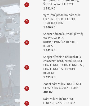
Autopotah LOGO (na míru),
ŠKODA FABIA I II III 1 2 3
1 891 Kč
Vyztužení předního nárazníku
FORD MONDEO III 1.8-3.0
10.2000–03.2007
1 700 Kč
Spoiler nárazníku zadní (černá)
VW PASSAT B5.5
KOMBI/LIMUZÍNA 10.2000–
05.2005
1 343 Kč
Spojler předního nárazníku (s
chlazením brzd, černá) DODGE
CHALLENGER, CHALLENGER SE,
CHALLENGER SRT8 KUPÉ
01.2006+
1 053 Kč
Zadní nárazník MERCEDES GL-
CLASS X166 07.2012–11.2015
483 Kč
Nárazník zadní RENAULT
FLUENCE 02.2010-12.2015