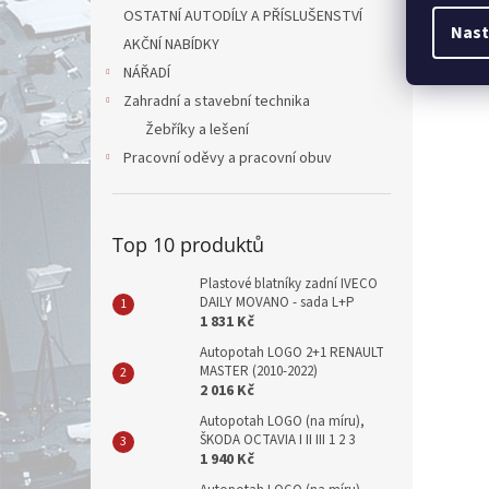
OSTATNÍ AUTODÍLY A PŘÍSLUŠENSTVÍ
Nast
AKČNÍ NABÍDKY
NÁŘADÍ
Zahradní a stavební technika
Žebříky a lešení
Pracovní oděvy a pracovní obuv
Top 10 produktů
Plastové blatníky zadní IVECO
DAILY MOVANO - sada L+P
1 831 Kč
Autopotah LOGO 2+1 RENAULT
MASTER (2010-2022)
2 016 Kč
Autopotah LOGO (na míru),
ŠKODA OCTAVIA I II III 1 2 3
1 940 Kč