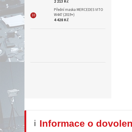
2 213 Kč
Přední maska MERCEDES VITO
W447 (2019+)
4 428 Kč
Informace o dovole
ℹ️