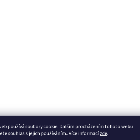
web používá soubory cookie. Dalším procházením tohoto webu
jete souhlas s jejich používáním.. Více informací
zde
.