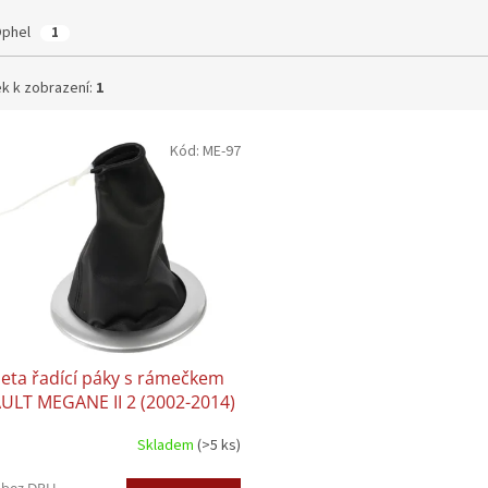
Ophel
1
k k zobrazení:
1
Kód:
ME-97
eta řadící páky s rámečkem
ULT MEGANE II 2 (2002-2014)
Skladem
(>5 ks)
 bez DPH