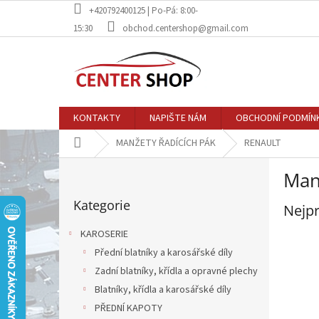
Přejít
+420792400125 | Po-Pá: 8:00-
na
15:30
obchod.centershop@gmail.com
obsah
KONTAKTY
NAPIŠTE NÁM
OBCHODNÍ PODMÍN
Domů
MANŽETY ŘADÍCÍCH PÁK
RENAULT
P
Man
o
Přeskočit
s
Kategorie
kategorie
Nejpr
t
r
KAROSERIE
a
Přední blatníky a karosářské díly
n
Zadní blatníky, křídla a opravné plechy
n
í
Blatníky, křídla a karosářské díly
p
PŘEDNÍ KAPOTY