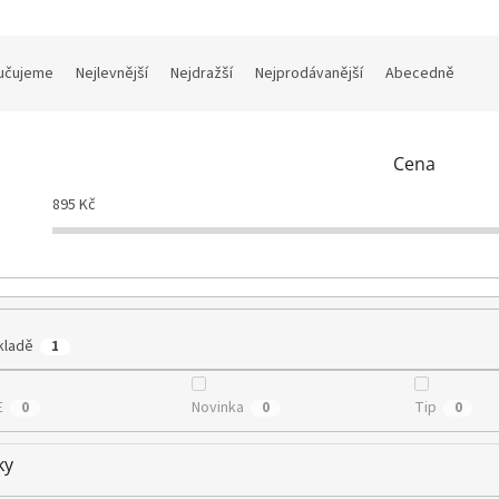
učujeme
Nejlevnější
Nejdražší
Nejprodávanější
Abecedně
Cena
895
Kč
kladě
1
E
Novinka
Tip
0
0
0
ky