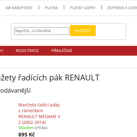
JAK NAKUPOVAT
PLATBA
PLATBY GOPAY
DOPRAVA A CEN
HLEDAT
KY
REGISTRACE
PŘIHLÁŠENÍ
žety řadících pák RENAULT
odávanější
Manžeta řadící páky
s rámečkem
RENAULT MEGANE II
2 (2002-2014)
Skladem
(>5 ks)
895 Kč