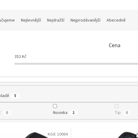
učujeme
Nejlevnější
Nejdražší
Nejprodávanější
Abecedně
Cena
352
Kč
kladě
5
E
Novinka
Tip
0
2
0
Kód:
10064