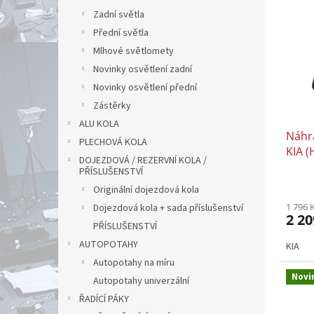
ý
p
Zadní světla
i
Přední světla
s
Mlhové světlomety
p
Novinky osvětlení zadní
r
Novinky osvětlení přední
o
d
Zástěrky
u
ALU KOLA
Náhra
k
PLECHOVÁ KOLA
KIA (
t
DOJEZDOVÁ / REZERVNÍ KOLA /
Tran
ů
PŘÍSLUŠENSTVÍ
Originální dojezdová kola
1 796 
Dojezdová kola + sada příslušenství
2 20
PŘÍSLUŠENSTVÍ
AUTOPOTAHY
KIA
Autopotahy na míru
Novi
Autopotahy univerzální
ŘADÍCÍ PÁKY