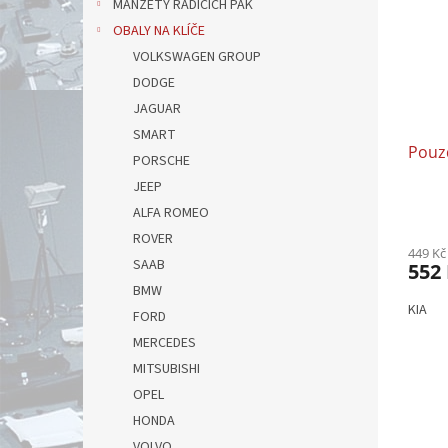
MANŽETY ŘADÍCÍCH PÁK
OBALY NA KLÍČE
VOLKSWAGEN GROUP
DODGE
JAGUAR
SMART
Pouzd
PORSCHE
JEEP
ALFA ROMEO
ROVER
449 Kč
SAAB
552
BMW
KIA
FORD
MERCEDES
MITSUBISHI
OPEL
HONDA
VOLVO