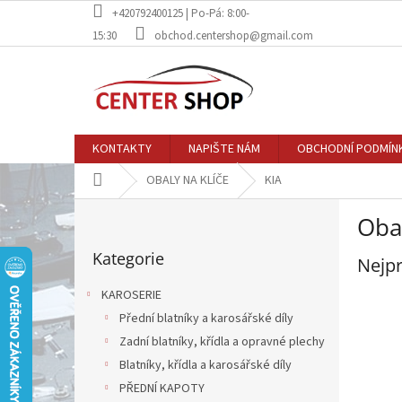
Přejít
+420792400125 | Po-Pá: 8:00-
na
15:30
obchod.centershop@gmail.com
obsah
KONTAKTY
NAPIŠTE NÁM
OBCHODNÍ PODMÍN
Domů
OBALY NA KLÍČE
KIA
P
Obal
o
Přeskočit
s
Kategorie
kategorie
Nejpr
t
r
KAROSERIE
a
Přední blatníky a karosářské díly
n
Zadní blatníky, křídla a opravné plechy
n
í
Blatníky, křídla a karosářské díly
p
PŘEDNÍ KAPOTY