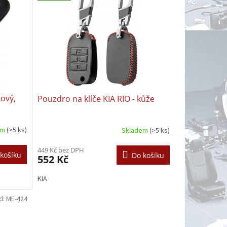
kový,
Pouzdro na klíče KIA RIO - kůže
em
(>5 ks)
Skladem
(>5 ks)
449 Kč bez DPH
košíku
Do košíku
552 Kč
KIA
d:
ME-424