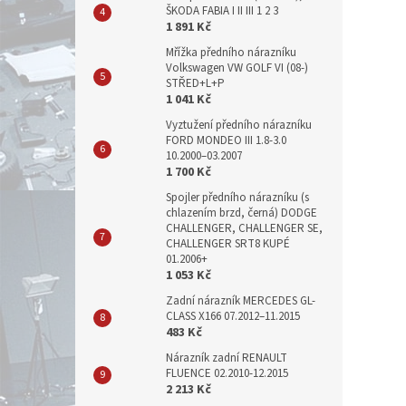
ŠKODA FABIA I II III 1 2 3
1 891 Kč
Mřížka předního nárazníku
Volkswagen VW GOLF VI (08-)
STŘED+L+P
1 041 Kč
Vyztužení předního nárazníku
FORD MONDEO III 1.8-3.0
10.2000–03.2007
1 700 Kč
Spojler předního nárazníku (s
chlazením brzd, černá) DODGE
CHALLENGER, CHALLENGER SE,
CHALLENGER SRT8 KUPÉ
01.2006+
1 053 Kč
Zadní nárazník MERCEDES GL-
CLASS X166 07.2012–11.2015
483 Kč
Nárazník zadní RENAULT
FLUENCE 02.2010-12.2015
2 213 Kč