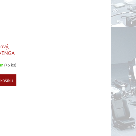
kový,
 VENGA
em
(>5 ks)
 košíku