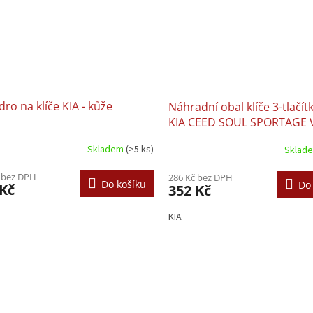
ro na klíče KIA - kůže
Náhradní obal klíče 3-tlačít
KIA CEED SOUL SPORTAGE
- 1J000-433-EU
Skladem
(>5 ks)
Sklad
 bez DPH
286 Kč bez DPH
Do košíku
Do
 Kč
352 Kč
KIA
O
v
l
á
d