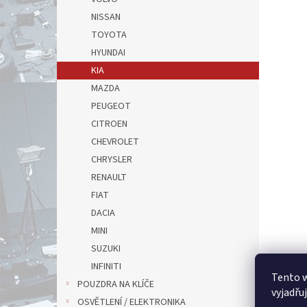
NISSAN
TOYOTA
HYUNDAI
KIA
MAZDA
PEUGEOT
CITROEN
CHEVROLET
CHRYSLER
RENAULT
FIAT
DACIA
MINI
SUZUKI
INFINITI
Tento 
POUZDRA NA KLÍČE
vyjadřu
OSVĚTLENÍ / ELEKTRONIKA