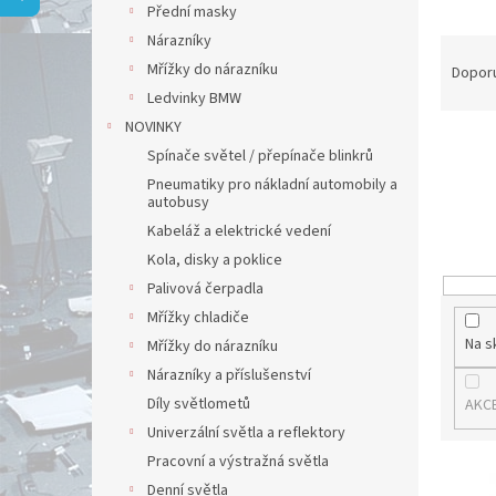
a
Přední masky
n
Nárazníky
Ř
e
a
Mřížky do nárazníku
l
Dopor
z
Ledvinky BMW
e
NOVINKY
n
Spínače světel / přepínače blinkrů
í
Pneumatiky pro nákladní automobily a
p
autobusy
r
Kabeláž a elektrické vedení
o
Kola, disky a poklice
d
u
Palivová čerpadla
k
Mřížky chladiče
t
Na s
Mřížky do nárazníku
ů
Nárazníky a příslušenství
Díly světlometů
AKC
Univerzální světla a reflektory
Pracovní a výstražná světla
V
Denní světla