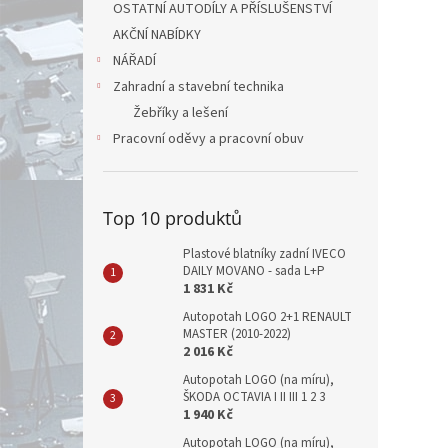
OSTATNÍ AUTODÍLY A PŘÍSLUŠENSTVÍ
AKČNÍ NABÍDKY
NÁŘADÍ
Zahradní a stavební technika
Žebříky a lešení
Pracovní oděvy a pracovní obuv
Top 10 produktů
Plastové blatníky zadní IVECO
DAILY MOVANO - sada L+P
1 831 Kč
Autopotah LOGO 2+1 RENAULT
MASTER (2010-2022)
2 016 Kč
Autopotah LOGO (na míru),
ŠKODA OCTAVIA I II III 1 2 3
1 940 Kč
Autopotah LOGO (na míru),