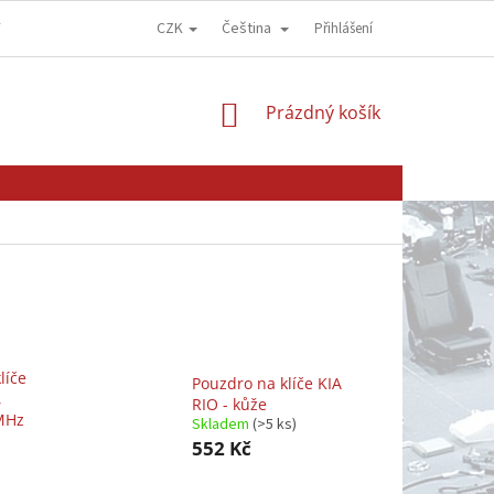
CZK
Čeština
Y
OBCHODNÍ PODMÍNKY
GDPR - OCHRANA OSOBNÍCH ÚDAJŮ
Přihlášení
NÁKUPNÍ
Prázdný košík
KOŠÍK
líče
Pouzdro na klíče KIA
,
RIO - kůže
MHz
Skladem
(>5 ks)
552 Kč