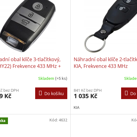
dní obal klíče 3-tlačítkový,
Náhradní obal klíče 2-tlačít
HY22) Frekvence 433 MHz +
KIA, Frekvence 433 MHz
spondér
Skladem
(>5 ks)
Sklad
Kč bez DPH
841 Kč bez DPH
Do košíku
Do 
9 Kč
1 035 Kč
KIA
Kód:
4632
Kó
nka