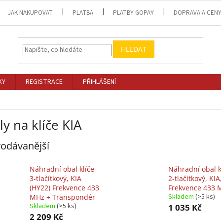
JAK NAKUPOVAT
PLATBA
PLATBY GOPAY
DOPRAVA A CEN
HLEDAT
KY
REGISTRACE
PŘIHLÁŠENÍ
y na klíče KIA
odávanější
Náhradní obal klíče
Náhradní obal k
3-tlačítkový, KIA
2-tlačítkový, KIA
(HY22) Frekvence 433
Frekvence 433 
Skladem
(>5 ks)
MHz + Transpondér
Skladem
(>5 ks)
1 035 Kč
2 209 Kč