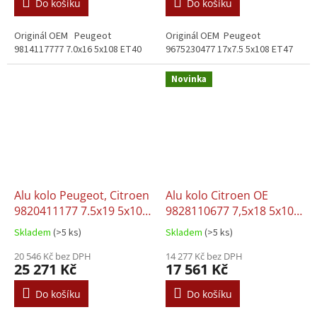
Do košíku
Do košíku
Originál OEM Peugeot
Originál OEM Peugeot
9814117777 7.0x16 5x108 ET40
9675230477 17x7.5 5x108 ET47
Novinka
Alu kolo Peugeot, Citroen
Alu kolo Citroen OE
9820411177 7.5x19 5x108
9828110677 7,5x18 5x108
ET42
ET49
Skladem
(>5 ks)
Skladem
(>5 ks)
20 546 Kč bez DPH
14 277 Kč bez DPH
25 271 Kč
17 561 Kč
Do košíku
Do košíku