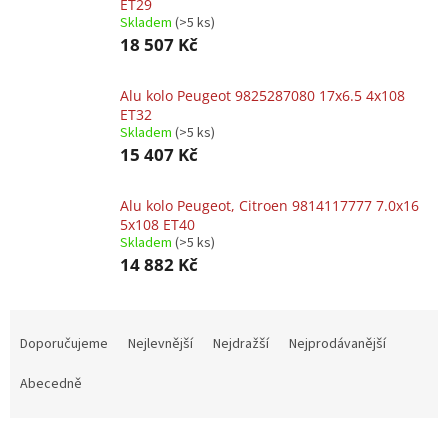
ET29
Skladem
(>5 ks)
18 507 Kč
Alu kolo Peugeot 9825287080 17x6.5 4x108
ET32
Skladem
(>5 ks)
15 407 Kč
Alu kolo Peugeot, Citroen 9814117777 7.0x16
5x108 ET40
Skladem
(>5 ks)
14 882 Kč
Ř
a
Doporučujeme
Nejlevnější
Nejdražší
Nejprodávanější
z
e
Abecedně
n
í