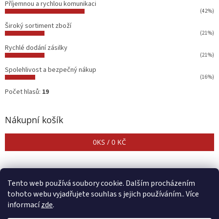
Příjemnou a rychlou komunikaci
(42%)
Široký sortiment zboží
(21%)
Rychlé dodání zásilky
(21%)
Spolehlivost a bezpečný nákup
(16%)
Počet hlasů:
19
Nákupní košík
0
KS /
0 KČ
Tento web používá soubory cookie. Dalším procházením
tohoto webu vyjadřujete souhlas s jejich používáním.. Více
informací
zde
.