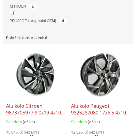
CITROEN
2
PEUGEOT (originální OEM)
4
Položek k zobrazení:
6
V
ý
p
i
s
p
r
o
d
Alu kolo Citroen
Alu kolo Peugeot
u
9673705977 8.0x19 4x108
9825287080 17x6.5 4x108
k
ET29
ET32
Skladem
(>5 ks)
Skladem
(>5 ks)
t
ů
15 046 Kč bez DPH
12 526 Kč bez DPH