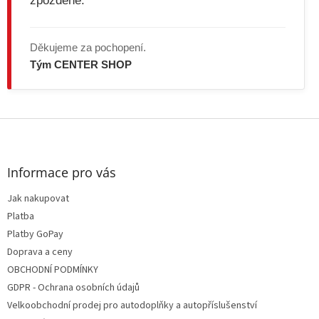
zpožděné.
Děkujeme za pochopení.
Tým CENTER SHOP
Z
á
p
a
Informace pro vás
t
Jak nakupovat
í
Platba
Platby GoPay
Doprava a ceny
OBCHODNÍ PODMÍNKY
GDPR - Ochrana osobních údajů
Velkoobchodní prodej pro autodoplňky a autopříslušenství