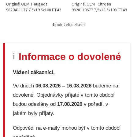
Originál OEM Peugeot
Originál OEM Citroen
9820411177 7.5x19 5x108 ET42
9828110677 7,5x18 5x108 ET49
6
položek celkem
O
v
l
á
d
Informace o dovolené
ℹ️
a
c
í
Vážení zákazníci,
p
r
v
Ve dnech
06.08.2026 – 16.08.2026
budeme na
k
dovolené. Objednávky přijaté v tomto období
y
v
budou odeslány od
17.08.2026
v pořadí, v
ý
jakém byly přijaty.
p
i
s
Odpovědi na e-maily mohou být v tomto období
u