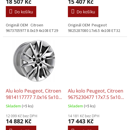
18 507 Kč
15 407 Kč
Do košíku
Do košíku
Originál OEM Citroen
Originál OEM Peugeot
9673705977 8.0x19 4x108 ET29
9825287080 17x6.5 4x108 ET32
Alu kolo Peugeot, Citroen
Alu kolo Peugeot, Citroen
9814117777 7.0x16 5x108
9675230477 17x7.5 5x108
ET40
ET47
Skladem
(>5 ks)
Skladem
(>5 ks)
12 099 Kč bez DPH
14 181 Kč bez DPH
14 882 Kč
17 443 Kč