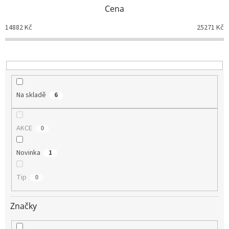
p
Cena
r
o
14882
Kč
25271
Kč
d
u
k
t
ů
Na skladě
6
AKCE
0
Novinka
1
Tip
0
Značky