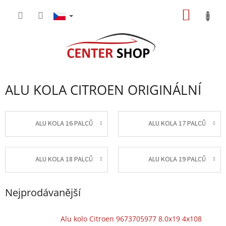
Přejít
NÁKUP
na
obsah
KOŠÍK
ALU KOLA CITROEN ORIGINÁLNÍ
ALU KOLA 16 PALCŮ
ALU KOLA 17 PALCŮ
ALU KOLA 18 PALCŮ
ALU KOLA 19 PALCŮ
Nejprodávanější
Alu kolo Citroen 9673705977 8.0x19 4x108