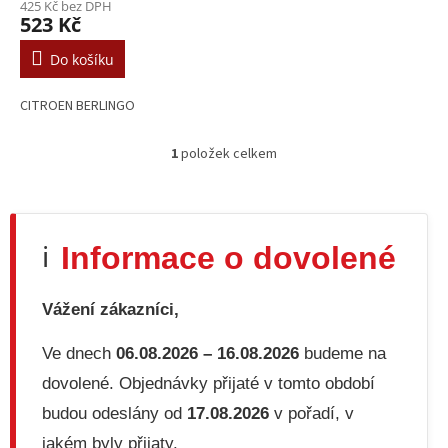
ů
425 Kč bez DPH
523 Kč
Do košíku
CITROEN BERLINGO
1
položek celkem
O
v
l
á
d
Informace o dovolené
ℹ️
a
c
í
Vážení zákazníci,
p
r
v
Ve dnech
06.08.2026 – 16.08.2026
budeme na
k
dovolené. Objednávky přijaté v tomto období
y
v
budou odeslány od
17.08.2026
v pořadí, v
ý
jakém byly přijaty.
p