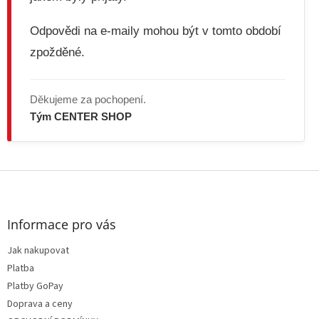
i
s
Odpovědi na e-maily mohou být v tomto období
u
zpožděné.
Děkujeme za pochopení.
Tým CENTER SHOP
Z
á
p
a
Informace pro vás
t
Jak nakupovat
í
Platba
Platby GoPay
Doprava a ceny