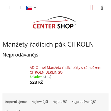
Přejít
NÁKUP
na
obsah
KOŠÍK
Manžety řadících pák CITROEN
Nejprodávanější
AD-Ophel Manžeta řadící páky s rámečkem
CITROEN BERLINGO
Skladem
(3 ks)
523 Kč
Ř
a
Doporučujeme
Nejlevnější
Nejdražší
Nejprodávanější
z