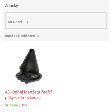
Značky
AD-Ophel
1
Položek k zobrazení:
1
V
ý
p
i
s
p
r
o
d
AD-Ophel Manžeta řadící
u
páky s rámečkem
k
CITROEN BERLINGO
Skladem
(3 ks)
t