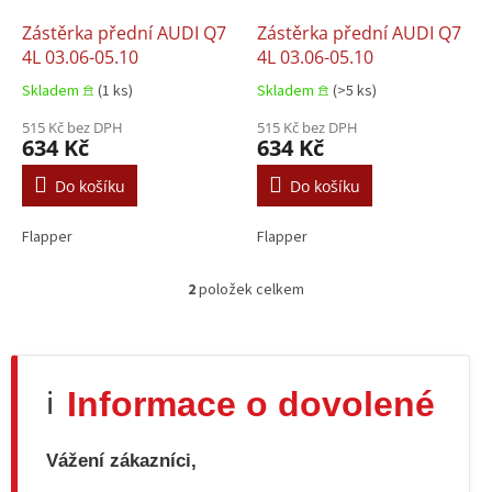
o
d
Zástěrka přední AUDI Q7
Zástěrka přední AUDI Q7
u
4L 03.06-05.10
4L 03.06-05.10
k
Skladem 𖠿
(1 ks)
Skladem 𖠿
(>5 ks)
t
ů
515 Kč bez DPH
515 Kč bez DPH
634 Kč
634 Kč
Do košíku
Do košíku
Flapper
Flapper
2
položek celkem
O
v
l
á
d
Informace o dovolené
ℹ️
a
c
í
Vážení zákazníci,
p
r