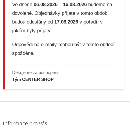
v
Ve dnech
06.08.2026 – 16.08.2026
budeme na
k
dovolené. Objednávky přijaté v tomto období
y
v
budou odeslány od
17.08.2026
v pořadí, v
ý
jakém byly přijaty.
p
i
s
Odpovědi na e-maily mohou být v tomto období
u
zpožděné.
Děkujeme za pochopení.
Tým CENTER SHOP
Z
á
p
a
Informace pro vás
t