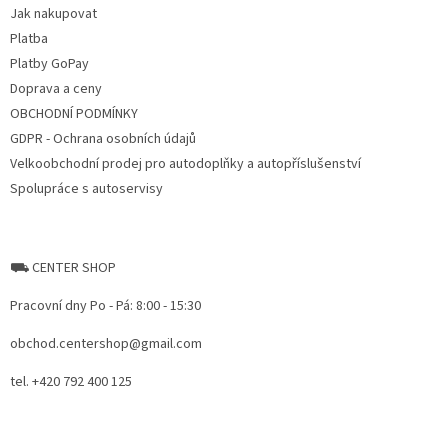
Jak nakupovat
í
Platba
Platby GoPay
Doprava a ceny
OBCHODNÍ PODMÍNKY
GDPR - Ochrana osobních údajů
Velkoobchodní prodej pro autodoplňky a autopříslušenství
Spolupráce s autoservisy
⛟ CENTER SHOP
Pracovní dny Po - Pá: 8:00 - 15:30
obchod.centershop@gmail.com
tel. +420 792 400 125