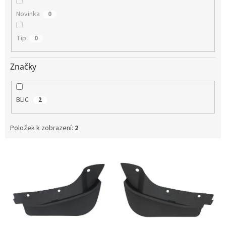
Novinka
0
Tip
0
Značky
BLIC
2
Položek k zobrazení:
2
V
ý
p
i
s
p
r