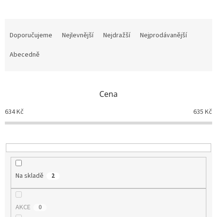
Ř
a
Doporučujeme
Nejlevnější
Nejdražší
Nejprodávanější
z
e
Abecedně
n
í
p
Cena
r
o
634
Kč
635
Kč
d
u
k
t
ů
Na skladě
2
AKCE
0