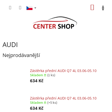
Přejít
NÁKUP
na
obsah
KOŠÍK
AUDI
Nejprodávanější
Zástěrka přední AUDI Q7 4L 03.06-05.10
Skladem 𖠿
(1 ks)
634 Kč
Zástěrka přední AUDI Q7 4L 03.06-05.10
Skladem 𖠿
(>5 ks)
634 Kč