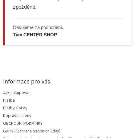
u
zpožděné.
Děkujeme za pochopení.
Tým CENTER SHOP
Z
á
p
a
Informace pro vás
t
Jak nakupovat
í
Platba
Platby GoPay
Doprava a ceny
OBCHODNÍ PODMÍNKY
GDPR - Ochrana osobních údajů