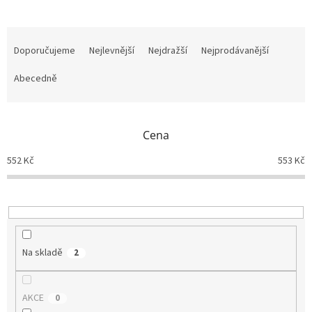
Ř
a
Doporučujeme
Nejlevnější
Nejdražší
Nejprodávanější
z
e
Abecedně
n
í
p
Cena
r
o
552
Kč
553
Kč
d
u
k
t
ů
Na skladě
2
AKCE
0