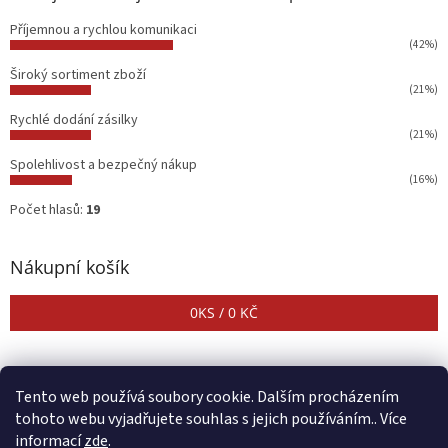
Příjemnou a rychlou komunikaci
(42%)
Široký sortiment zboží
(21%)
Rychlé dodání zásilky
(21%)
Spolehlivost a bezpečný nákup
(16%)
Počet hlasů:
19
Nákupní košík
0
KS /
0 KČ
Tento web používá soubory cookie. Dalším procházením
tohoto webu vyjadřujete souhlas s jejich používáním.. Více
informací
zde
.