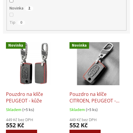
Novinka
2
Tip
0
V
Novinka
Novinka
ý
p
i
s
p
r
o
d
Pouzdro na klíče
Pouzdro na klíče
u
PEUGEOT - kůže
CITROEN, PEUGEOT -
k
kůže
Skladem
(>5 ks)
Skladem
(>5 ks)
t
ů
449 Kč bez DPH
449 Kč bez DPH
552 Kč
552 Kč