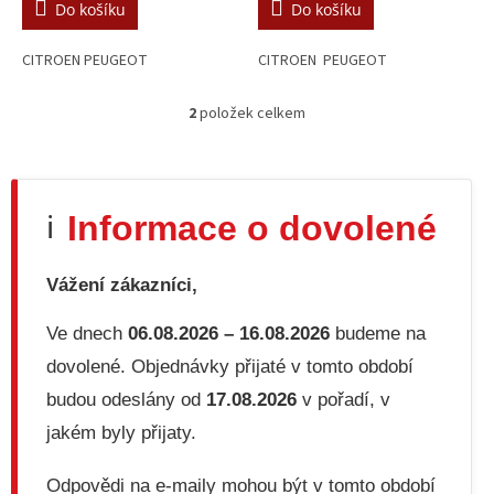
Do košíku
Do košíku
CITROEN PEUGEOT
CITROEN PEUGEOT
2
položek celkem
O
v
l
á
d
Informace o dovolené
ℹ️
a
c
í
Vážení zákazníci,
p
r
v
Ve dnech
06.08.2026 – 16.08.2026
budeme na
k
dovolené. Objednávky přijaté v tomto období
y
v
budou odeslány od
17.08.2026
v pořadí, v
ý
jakém byly přijaty.
p
i
s
Odpovědi na e-maily mohou být v tomto období