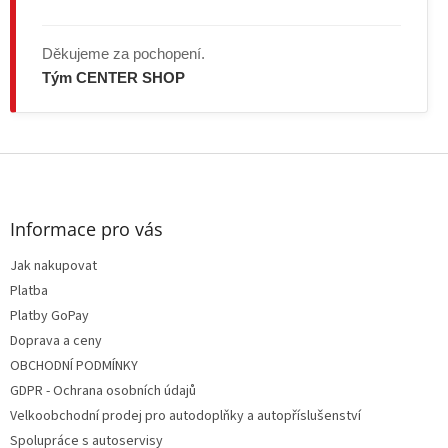
Děkujeme za pochopení.
Tým CENTER SHOP
Z
á
p
a
Informace pro vás
t
Jak nakupovat
í
Platba
Platby GoPay
Doprava a ceny
OBCHODNÍ PODMÍNKY
GDPR - Ochrana osobních údajů
Velkoobchodní prodej pro autodoplňky a autopříslušenství
Spolupráce s autoservisy