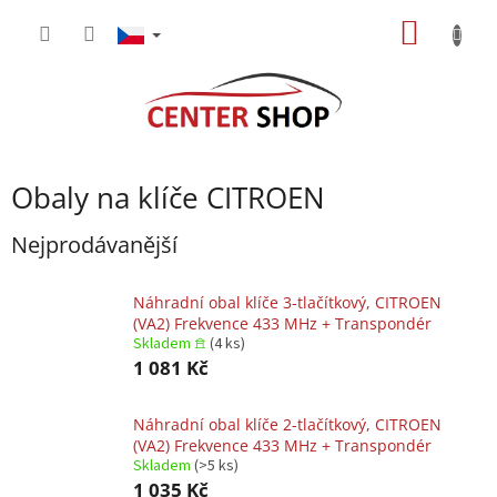
Přejít
NÁKUP
na
obsah
KOŠÍK
Obaly na klíče CITROEN
Nejprodávanější
Náhradní obal klíče 3-tlačítkový, CITROEN
(VA2) Frekvence 433 MHz + Transpondér
Skladem 𖠿
(4 ks)
1 081 Kč
Náhradní obal klíče 2-tlačítkový, CITROEN
(VA2) Frekvence 433 MHz + Transpondér
Skladem
(>5 ks)
1 035 Kč