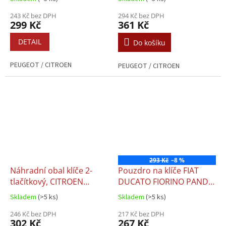
243 Kč bez DPH
294 Kč bez DPH
299 Kč
361 Kč
DETAIL
Do košíku
PEUGEOT / CITROEN
PEUGEOT / CITROEN
293 Kč
–8 %
Náhradní obal klíče 2-
Pouzdro na klíče FIAT
tlačítkový, CITROEN
DUCATO FIORINO PANDA
(HU83)
CITROEN PEUGEOT
Skladem
(>5 ks)
Skladem
(>5 ks)
246 Kč bez DPH
217 Kč bez DPH
302 Kč
267 Kč