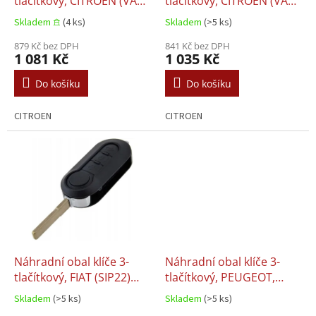
u
tlačítkový, CITROEN (VA2)
tlačítkový, CITROEN (VA2)
k
Frekvence 433 MHz +
Frekvence 433 MHz +
Skladem 𖠿
(4 ks)
Skladem
(>5 ks)
t
Transpondér
Transpondér
ů
879 Kč bez DPH
841 Kč bez DPH
1 081 Kč
1 035 Kč
Do košíku
Do košíku
CITROEN
CITROEN
Náhradní obal klíče 3-
Náhradní obal klíče 3-
tlačítkový, FIAT (SIP22)
tlačítkový, PEUGEOT,
Frekvence 433 MHz +
CITROEN (HU83)
Skladem
(>5 ks)
Skladem
(>5 ks)
Transpondér
Frekvence 433 MHz +