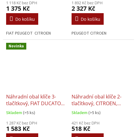
1 118 Kč bez DPH
Transpondér
1 892 Kč bez DPH
1 375 Kč
2 327 Kč
Do košíku
Do košíku
FIAT PEUGEOT CITROEN
PEUGEOT CITROEN
Novinka
Náhradní obal klíče 3-
Náhradní obal klíče 2-
tlačítkový, FIAT DUCATO,
tlačítkový, CITROEN,
PEUGEOT BOXER,
PEUGEOT (HU83)
Skladem
(>5 ks)
Skladem
(>5 ks)
CITROEN JUMPER (SIP22)
+ Transpondér
1 287 Kč bez DPH
421 Kč bez DPH
1 583 Kč
518 Kč