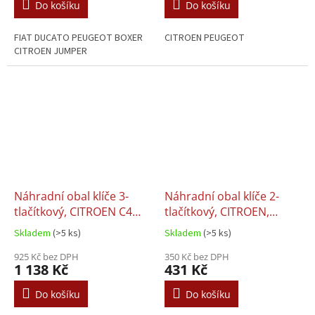
Do košíku
Do košíku
FIAT DUCATO PEUGEOT BOXER
CITROEN PEUGEOT
CITROEN JUMPER
Náhradní obal klíče 3-
Náhradní obal klíče 2-
tlačítkový, CITROEN C4
tlačítkový, CITROEN,
(VA2) + Transpondér
PEUGEOT, MITSUBISHI
Skladem
(>5 ks)
Skladem
(>5 ks)
(MIT11R)
925 Kč bez DPH
350 Kč bez DPH
1 138 Kč
431 Kč
Do košíku
Do košíku