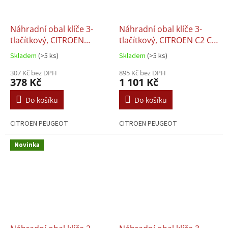
Náhradní obal klíče 3-
Náhradní obal klíče 3-
tlačítkový, CITROEN
tlačítkový, CITROEN C2 C3
PEUGEOT (SIP22)
C4 C5 C6 C8 BERLINGO
Skladem
(>5 ks)
Skladem
(>5 ks)
(HU83) + Transpondér
307 Kč bez DPH
895 Kč bez DPH
378 Kč
1 101 Kč
Do košíku
Do košíku
CITROEN PEUGEOT
CITROEN PEUGEOT
Novinka