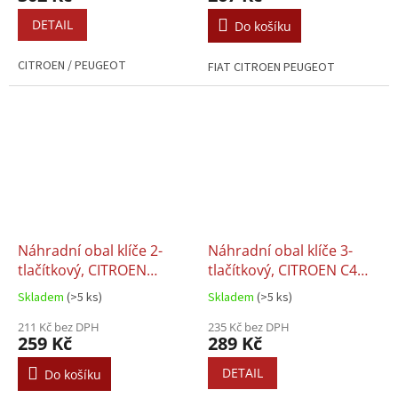
DETAIL
Do košíku
CITROEN / PEUGEOT
FIAT CITROEN PEUGEOT
Náhradní obal klíče 2-
Náhradní obal klíče 3-
tlačítkový, CITROEN
tlačítkový, CITROEN C4
BERLINGO XSARA
GRAND PICASSO (HU83)
Skladem
(>5 ks)
Skladem
(>5 ks)
PICASSO (SX9)
211 Kč bez DPH
235 Kč bez DPH
259 Kč
289 Kč
DETAIL
Do košíku