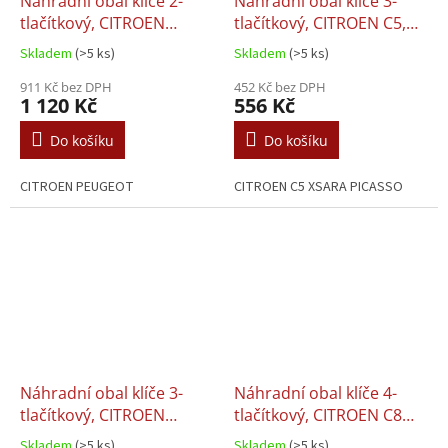
Náhradní obal klíče 2-
Náhradní obal klíče 3-
tlačítkový, CITROEN
tlačítkový, CITROEN C5,
(HU83) + Transpondér
XSARA PICASSO (SX9)
Skladem
(>5 ks)
Skladem
(>5 ks)
911 Kč bez DPH
452 Kč bez DPH
1 120 Kč
556 Kč
Do košíku
Do košíku
CITROEN PEUGEOT
CITROEN C5 XSARA PICASSO
Náhradní obal klíče 3-
Náhradní obal klíče 4-
tlačítkový, CITROEN
tlačítkový, CITROEN C8
(HU83)
(HU83)
Skladem
(>5 ks)
Skladem
(>5 ks)