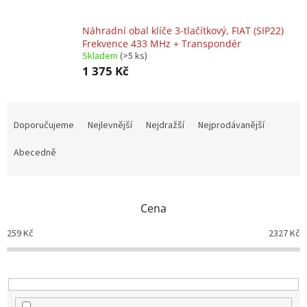
Náhradní obal klíče 3-tlačítkový, FIAT (SIP22)
Frekvence 433 MHz + Transpondér
Skladem
(>5 ks)
1 375 Kč
Ř
a
Doporučujeme
Nejlevnější
Nejdražší
Nejprodávanější
z
e
Abecedně
n
í
p
Cena
r
o
259
Kč
2327
Kč
d
u
k
t
ů