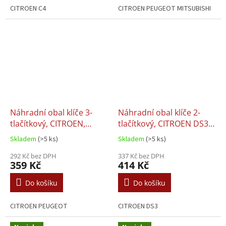
CITROEN C4
CITROEN PEUGEOT MITSUBISHI
Náhradní obal klíče 3-
Náhradní obal klíče 2-
tlačítkový, CITROEN,
tlačítkový, CITROEN DS3
PEUGEOT (HU83)
(VA2)
Skladem
(>5 ks)
Skladem
(>5 ks)
292 Kč bez DPH
337 Kč bez DPH
359 Kč
414 Kč
Do košíku
Do košíku
CITROEN PEUGEOT
CITROEN DS3