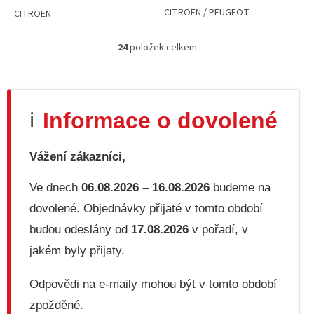
CITROEN / PEUGEOT
CITROEN
24
položek celkem
O
v
l
á
d
Informace o dovolené
ℹ️
a
c
í
Vážení zákazníci,
p
r
v
Ve dnech
06.08.2026 – 16.08.2026
budeme na
k
dovolené. Objednávky přijaté v tomto období
y
v
budou odeslány od
17.08.2026
v pořadí, v
ý
jakém byly přijaty.
p
i
s
Odpovědi na e-maily mohou být v tomto období
u
zpožděné.