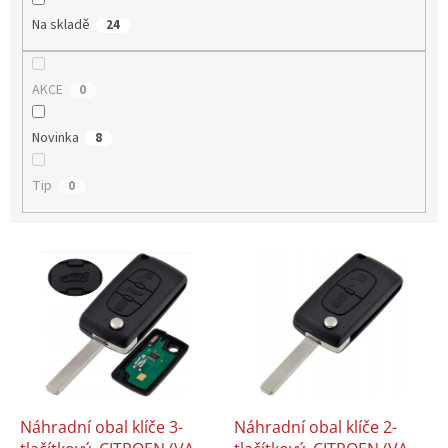
Na skladě
24
AKCE
0
Novinka
8
Tip
0
V
ý
p
i
s
p
r
o
d
Náhradní obal klíče 3-
Náhradní obal klíče 2-