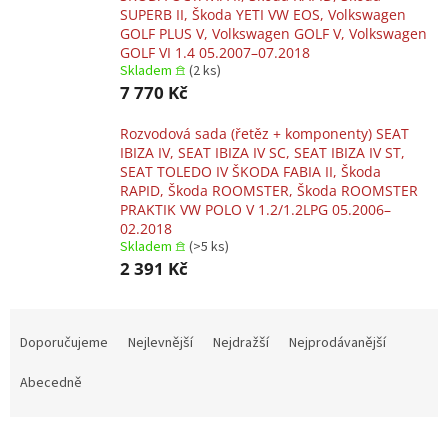
SUPERB II, Škoda YETI VW EOS, Volkswagen
GOLF PLUS V, Volkswagen GOLF V, Volkswagen
GOLF VI 1.4 05.2007–07.2018
Skladem 𖠿
(2 ks)
7 770 Kč
Rozvodová sada (řetěz + komponenty) SEAT
IBIZA IV, SEAT IBIZA IV SC, SEAT IBIZA IV ST,
SEAT TOLEDO IV ŠKODA FABIA II, Škoda
RAPID, Škoda ROOMSTER, Škoda ROOMSTER
PRAKTIK VW POLO V 1.2/1.2LPG 05.2006–
02.2018
Skladem 𖠿
(>5 ks)
2 391 Kč
Ř
a
Doporučujeme
Nejlevnější
Nejdražší
Nejprodávanější
z
e
Abecedně
n
í