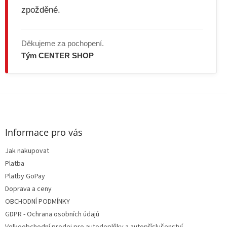
u
zpožděné.
Děkujeme za pochopení.
Tým CENTER SHOP
Z
á
p
a
Informace pro vás
t
Jak nakupovat
í
Platba
Platby GoPay
Doprava a ceny
OBCHODNÍ PODMÍNKY
GDPR - Ochrana osobních údajů