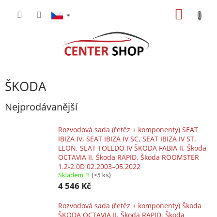
Přejít
NÁKUP
na
obsah
KOŠÍK
ŠKODA
Nejprodávanější
Rozvodová sada (řetěz + komponenty) SEAT
IBIZA IV, SEAT IBIZA IV SC, SEAT IBIZA IV ST,
LEON, SEAT TOLEDO IV ŠKODA FABIA II, Škoda
OCTAVIA II, Škoda RAPID, Škoda ROOMSTER
1.2-2.0D 02.2003–05.2022
Skladem 𖠿
(>5 ks)
4 546 Kč
Rozvodová sada (řetěz + komponenty) Škoda
ŠKODA OCTAVIA II, Škoda RAPID, Škoda