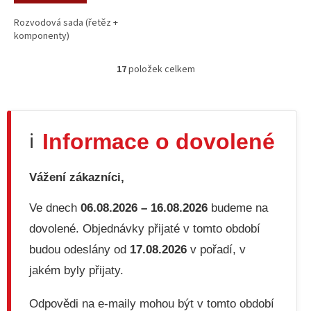
ŠKODA OCTAVIA II VW
EOS, Volkswagen GOLF
Rozvodová sada (řetěz +
PLUS V 2.0/2.0D 07.2002–
komponenty)
11.2017
17
položek celkem
O
v
l
á
d
Informace o dovolené
ℹ️
a
c
í
Vážení zákazníci,
p
r
v
Ve dnech
06.08.2026 – 16.08.2026
budeme na
k
dovolené. Objednávky přijaté v tomto období
y
v
budou odeslány od
17.08.2026
v pořadí, v
ý
jakém byly přijaty.
p
i
s
Odpovědi na e-maily mohou být v tomto období