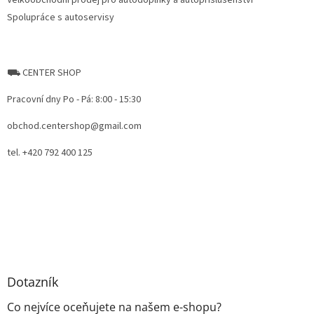
Velkoobchodní prodej pro autodoplňky a autopříslušenství
Spolupráce s autoservisy
⛟ CENTER SHOP
Pracovní dny Po - Pá: 8:00 - 15:30
obchod.centershop@gmail.com
tel. +420 792 400 125
Dotazník
Co nejvíce oceňujete na našem e-shopu?