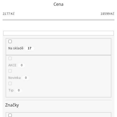
p
Cena
r
o
2177
Kč
18599
Kč
d
u
k
t
ů
Na skladě
17
AKCE
0
Novinka
0
Tip
0
Značky