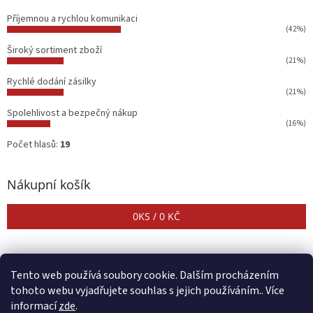
Příjemnou a rychlou komunikaci
(42%)
Široký sortiment zboží
(21%)
Rychlé dodání zásilky
(21%)
Spolehlivost a bezpečný nákup
(16%)
Počet hlasů:
19
Nákupní košík
0
KS /
0 KČ
Tento web používá soubory cookie. Dalším procházením
tohoto webu vyjadřujete souhlas s jejich používáním.. Více
informací
zde
.