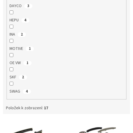
DAYCO
3
HEPU
4
INA
2
MOTIVE
1
OE VW
1
SKF
2
SWAG
4
Položek k zobrazení:
17
V
ý