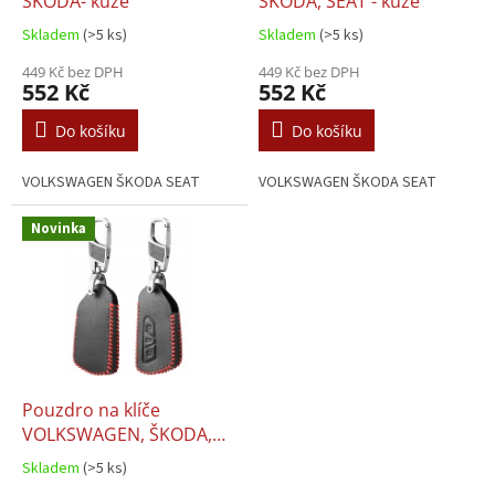
u
ŠKODA- kůže
ŠKODA, SEAT - kůže
k
Skladem
(>5 ks)
Skladem
(>5 ks)
t
ů
449 Kč bez DPH
449 Kč bez DPH
552 Kč
552 Kč
Do košíku
Do košíku
VOLKSWAGEN ŠKODA SEAT
VOLKSWAGEN ŠKODA SEAT
Novinka
Pouzdro na klíče
VOLKSWAGEN, ŠKODA,
SEAT - kůže
Skladem
(>5 ks)