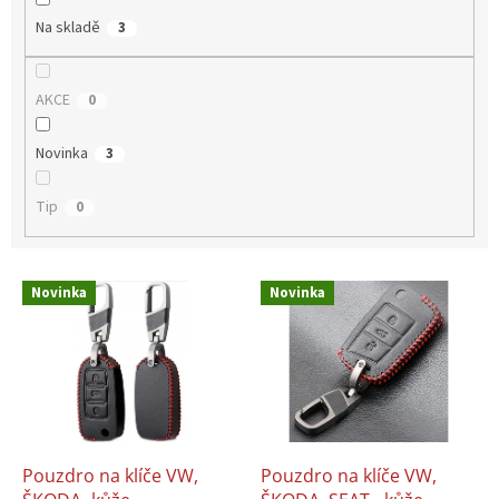
Na skladě
3
AKCE
0
Novinka
3
Tip
0
V
Novinka
Novinka
ý
p
i
s
p
r
o
d
Pouzdro na klíče VW,
Pouzdro na klíče VW,