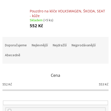
Pouzdro na klíče VOLKSWAGEN, ŠKODA, SEAT
- kůže
Skladem
(>5 ks)
552 Kč
Ř
a
Doporučujeme
Nejlevnější
Nejdražší
Nejprodávanější
z
e
Abecedně
n
í
p
Cena
r
o
552
Kč
553
Kč
d
u
k
t
ů