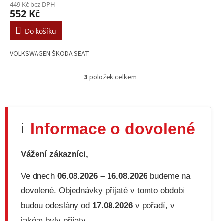
449 Kč bez DPH
552 Kč
Do košíku
VOLKSWAGEN ŠKODA SEAT
3
položek celkem
O
v
l
á
d
Informace o dovolené
ℹ️
a
c
í
Vážení zákazníci,
p
r
v
Ve dnech
06.08.2026 – 16.08.2026
budeme na
k
dovolené. Objednávky přijaté v tomto období
y
v
budou odeslány od
17.08.2026
v pořadí, v
ý
jakém byly přijaty.