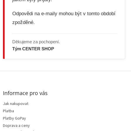
p
i
s
Odpovědi na e-maily mohou být v tomto období
u
zpožděné.
Děkujeme za pochopení.
Tým CENTER SHOP
Z
á
p
a
Informace pro vás
t
Jak nakupovat
í
Platba
Platby GoPay
Doprava a ceny