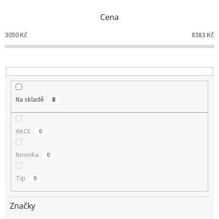
p
Cena
r
o
3050
Kč
8383
Kč
d
u
k
t
ů
Na skladě
8
AKCE
0
Novinka
0
Tip
0
Značky