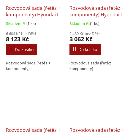
Rozvodová sada (řetěz +
Rozvodová sada (řetěz +
komponenty) Hyundai I10
komponenty) Hyundai I20
I, Hyundai I20 I, Hyundai
I, Hyundai I30, Hyundai
Skladem 𖠿
(1 ks)
Skladem 𖠿
(1 ks)
I30, Hyundai I40 I,
IX20, Hyundai TUCSON,
Hyundai I40 I CW,
6 604 Kč bez DPH
Hyundai VELOSTER KIA
2 489 Kč bez DPH
8 123 Kč
3 062 Kč
Hyundai IX20, Hyundai
CARENS III, CEE'D, Kia
MATRIX KIA CEE'D, Kia
CERATO I, Kia CERATO II
Do košíku
Do košíku
CERATO I, Kia OPTIMA, Kia
1.4-1.6LPG 04.2004+
PICANTO I 1.1D-1.7D
Rozvodová sada (řetěz +
Rozvodová sada (řetěz +
03.2003+
komponenty)
komponenty)
Rozvodová sada (řetěz +
Rozvodová sada (řetěz +