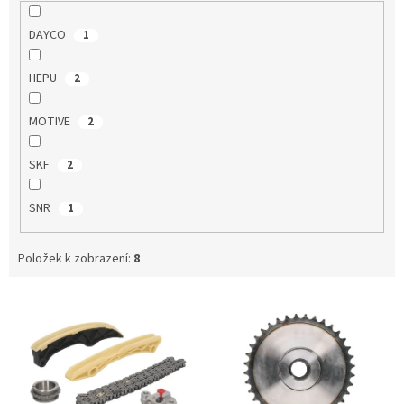
DAYCO
1
HEPU
2
MOTIVE
2
SKF
2
SNR
1
Položek k zobrazení:
8
V
ý
p
i
s
p