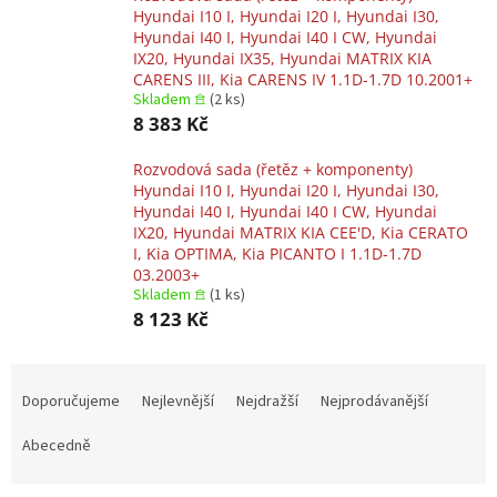
Hyundai I10 I, Hyundai I20 I, Hyundai I30,
Hyundai I40 I, Hyundai I40 I CW, Hyundai
IX20, Hyundai IX35, Hyundai MATRIX KIA
CARENS III, Kia CARENS IV 1.1D-1.7D 10.2001+
Skladem 𖠿
(2 ks)
8 383 Kč
Rozvodová sada (řetěz + komponenty)
Hyundai I10 I, Hyundai I20 I, Hyundai I30,
Hyundai I40 I, Hyundai I40 I CW, Hyundai
IX20, Hyundai MATRIX KIA CEE'D, Kia CERATO
I, Kia OPTIMA, Kia PICANTO I 1.1D-1.7D
03.2003+
Skladem 𖠿
(1 ks)
8 123 Kč
Ř
a
Doporučujeme
Nejlevnější
Nejdražší
Nejprodávanější
z
e
Abecedně
n
í