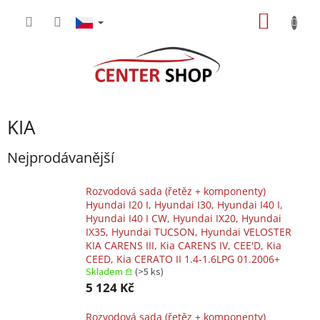
Přejít
NÁKUP
na
obsah
KOŠÍK
KIA
Nejprodávanější
Rozvodová sada (řetěz + komponenty)
Hyundai I20 I, Hyundai I30, Hyundai I40 I,
Hyundai I40 I CW, Hyundai IX20, Hyundai
IX35, Hyundai TUCSON, Hyundai VELOSTER
KIA CARENS III, Kia CARENS IV, CEE'D, Kia
CEED, Kia CERATO II 1.4-1.6LPG 01.2006+
Skladem 𖠿
(>5 ks)
5 124 Kč
Rozvodová sada (řetěz + komponenty)