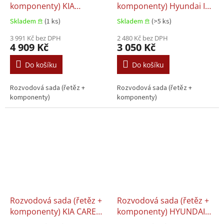
komponenty) KIA
komponenty) Hyundai I20
SORENTO II, Kia SORENTO
I, Hyundai I30, Hyundai
Skladem 𖠿
(1 ks)
Skladem 𖠿
(>5 ks)
III, Kia SPORTAGE III, Kia
IX20, Hyundai TUCSON
SPORTAGE IV 2.0D/2.0DH
3 991 Kč bez DPH
KIA CARENS III, CEE'D, Kia
2 480 Kč bez DPH
4 909 Kč
3 050 Kč
03.2006–09.2022
CERATO I, Kia CERATO II,
Kia CERATO KOUP II, PRO
Do košíku
Do košíku
CEE'D 1.4-1.6LPG
04.2004+
Rozvodová sada (řetěz +
Rozvodová sada (řetěz +
komponenty)
komponenty)
Rozvodová sada (řetěz +
Rozvodová sada (řetěz +
komponenty) KIA CARENS
komponenty) HYUNDAI
III, CEE'D, Kia CERATO I,
I10 I, Hyundai I20 I,