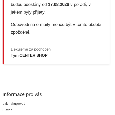
v
budou odeslány od
17.08.2026
v pořadí, v
ý
jakém byly přijaty.
p
i
s
Odpovědi na e-maily mohou být v tomto období
u
zpožděné.
Děkujeme za pochopení.
Tým CENTER SHOP
Z
á
p
a
Informace pro vás
t
Jak nakupovat
í
Platba