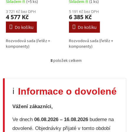
Skladem 𖠿
(>5 ks)
Skladem 𖠿
(1 ks)
Kia CERATO II, Kia CERATO
Hyundai I20 II, Hyundai
KOUP II, PRO CEE'D, Kia
3 721 Kč bez DPH
I30, Hyundai I40 I,
5 191 Kč bez DPH
4 577 Kč
6 385 Kč
RIO III 1.4-1.6LPG
Hyundai I40 I CW,
05.2006+
Hyundai IX20, Hyundai
Do košíku
Do košíku
IX35, Hyundai MATRIX KIA
CARENS III, CEE'D 1.1D-
Rozvodová sada (řetěz +
Rozvodová sada (řetěz +
1.7D 07.2004+
komponenty)
komponenty)
8
položek celkem
O
v
l
á
d
Informace o dovolené
ℹ️
a
c
í
Vážení zákazníci,
p
r
v
Ve dnech
06.08.2026 – 16.08.2026
budeme na
k
dovolené. Objednávky přijaté v tomto období
y