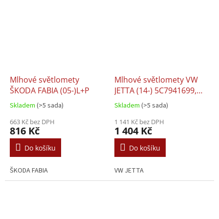
Mlhové světlomety
Mlhové světlomety VW
ŠKODA FABIA (05-)L+P
JETTA (14-) 5C7941699,
5C7941700 L+P
Skladem
(>5 sada)
Skladem
(>5 sada)
663 Kč bez DPH
1 141 Kč bez DPH
816 Kč
1 404 Kč
Do košíku
Do košíku
ŠKODA FABIA
VW JETTA