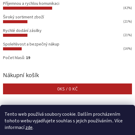
Příjemnou a rychlou komunikaci
(42%)
Široký sortiment zboží
(21%)
Rychlé dodání zásilky
(21%)
Spolehlivost a bezpečný nákup
(16%)
Počet hlasů:
19
Nákupní košík
0
KS /
0 KČ
Tento web používá soubory cookie. Dalším procházením
tohoto webu vyjadřujete souhlas s jejich používáním.. Více
informací
zde
.