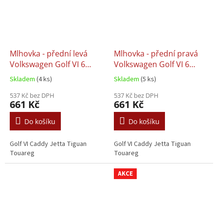
Mlhovka - přední levá
Mlhovka - přední pravá
Volkswagen Golf VI 6
Volkswagen Golf VI 6
Caddy Jetta Tiguan
Caddy Jetta Tiguan
Skladem
(4 ks)
Skladem
(5 ks)
Touareg
Touareg
537 Kč bez DPH
537 Kč bez DPH
661 Kč
661 Kč
Do košíku
Do košíku
Golf VI Caddy Jetta Tiguan
Golf VI Caddy Jetta Tiguan
Touareg
Touareg
AKCE