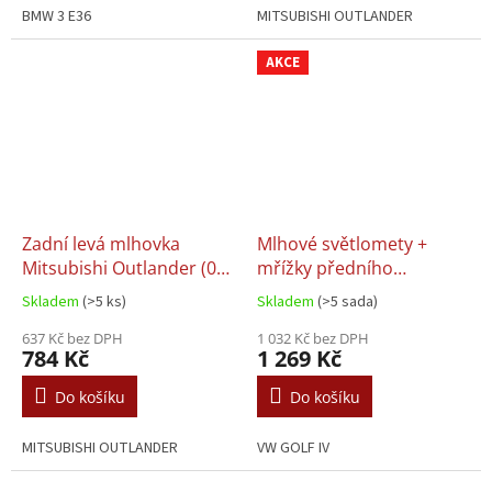
BMW 3 E36
MITSUBISHI OUTLANDER
AKCE
Zadní levá mlhovka
Mlhové světlomety +
Mitsubishi Outlander (06-
mřížky předního
13)
nárazníku (L+P sada) VW
Skladem
(>5 ks)
Skladem
(>5 sada)
GOLF IV 4
637 Kč bez DPH
1 032 Kč bez DPH
784 Kč
1 269 Kč
Do košíku
Do košíku
MITSUBISHI OUTLANDER
VW GOLF IV