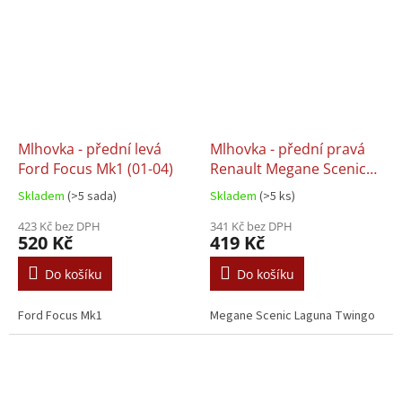
Mlhovka - přední levá
Mlhovka - přední pravá
Ford Focus Mk1 (01-04)
Renault Megane Scenic
Laguna Twingo
Skladem
(>5 sada)
Skladem
(>5 ks)
423 Kč bez DPH
341 Kč bez DPH
520 Kč
419 Kč
Do košíku
Do košíku
Ford Focus Mk1
Megane Scenic Laguna Twingo