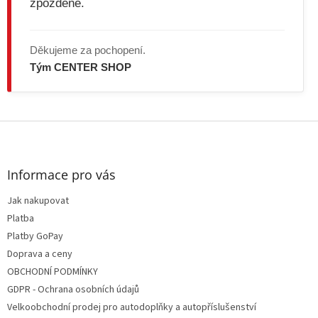
zpožděné.
Děkujeme za pochopení.
Tým CENTER SHOP
Z
á
p
a
Informace pro vás
t
Jak nakupovat
í
Platba
Platby GoPay
Doprava a ceny
OBCHODNÍ PODMÍNKY
GDPR - Ochrana osobních údajů
Velkoobchodní prodej pro autodoplňky a autopříslušenství