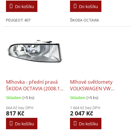
Do košíku
Do košíku
PEUGEOT 407
ŠKODA OCTAVIA
Mlhovka - přední pravá
Mlhové světlomety
ŠKODA OCTAVIA (2008.10-
VOLKSWAGEN VW
2013.12)
PASSAT B8 (2014.08+)
Skladem
(>5 ks)
Skladem
(>5 ks)
L+P, 3G0941661E,
664 Kč bez DPH
3G0941662E
1 664 Kč bez DPH
817 Kč
2 047 Kč
Do košíku
Do košíku