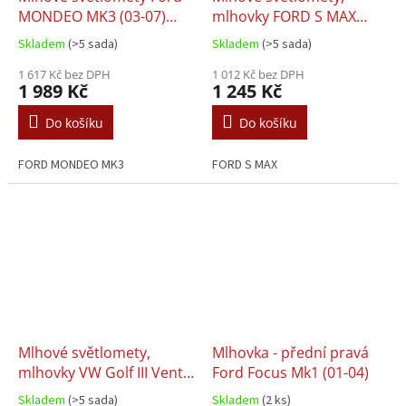
MONDEO MK3 (03-07)
mlhovky FORD S MAX
DEPO
(2006-2010)
Skladem
(>5 sada)
Skladem
(>5 sada)
1 617 Kč bez DPH
1 012 Kč bez DPH
1 989 Kč
1 245 Kč
Do košíku
Do košíku
FORD MONDEO MK3
FORD S MAX
Mlhové světlomety,
Mlhovka - přední pravá
mlhovky VW Golf III Vento
Ford Focus Mk1 (01-04)
L+P / sada
Skladem
(>5 sada)
Skladem
(2 ks)