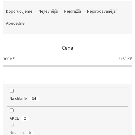
Ř
a
Doporučujeme
Nejlevnější
Nejdražší
Nejprodávanější
z
e
Abecedně
n
í
p
Cena
r
o
300
Kč
2163
Kč
d
u
k
t
ů
Na skladě
34
AKCE
2
Novinka
0