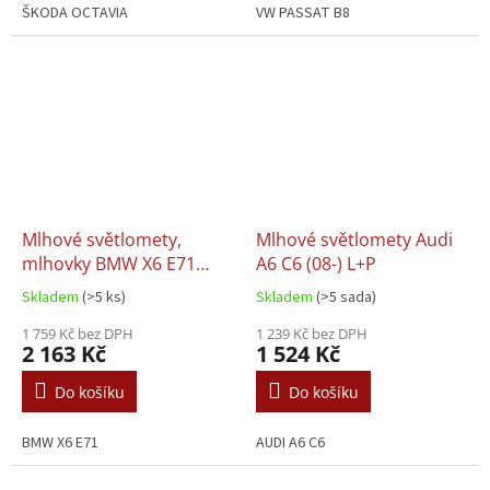
ŠKODA OCTAVIA
VW PASSAT B8
Mlhové světlomety,
Mlhové světlomety Audi
mlhovky BMW X6 E71
A6 C6 (08-) L+P
(2008.01- 2013.12) L+P
Skladem
(>5 ks)
Skladem
(>5 sada)
1 759 Kč bez DPH
1 239 Kč bez DPH
2 163 Kč
1 524 Kč
Do košíku
Do košíku
BMW X6 E71
AUDI A6 C6