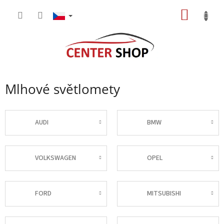
Přejít
NÁKUP
na
obsah
KOŠÍK
Mlhové světlomety
AUDI
BMW
VOLKSWAGEN
OPEL
FORD
MITSUBISHI