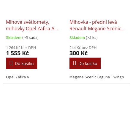
Mlhové světlomety,
Mlhovka - přední levá
mlhovky Opel Zafira A
Renault Megane Scenic
(98-04) L+P / sada
Laguna Twingo
Skladem
(>5 sada)
Skladem
(>5 ks)
1 264 Kč bez DPH
244 Kč bez DPH
1 555 Kč
300 Kč
Do košíku
Do košíku
Opel Zafira A
Megane Scenic Laguna Twingo