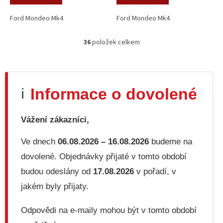
Ford Mondeo Mk4
Ford Mondeo Mk4
36
položek celkem
O
v
l
á
d
Informace o dovolené
ℹ️
a
c
í
Vážení zákazníci,
p
r
v
Ve dnech
06.08.2026 – 16.08.2026
budeme na
k
dovolené. Objednávky přijaté v tomto období
y
v
budou odeslány od
17.08.2026
v pořadí, v
ý
jakém byly přijaty.
p
i
s
Odpovědi na e-maily mohou být v tomto období
u