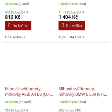
( L+P / sada)
95) L+P / sada
Skladem
(2 sada)
Skladem
(>5 sada)
663 Kč bez DPH
1 141 Kč bez DPH
816 Kč
1 404 Kč
Do košíku
Do košíku
Opel Astra 2 G
Audi 80 B4 Audi 90
Mlhové světlomety,
Mlhové světlomety,
mlhovky Audi A4 B6 (00-
mlhovky BMW 5 E39 (01-
04) L+P / sada
04) L+P / sada
Skladem
(>5 sada)
Skladem
(>5 sada)
791 Kč bez DPH
892 Kč bez DPH