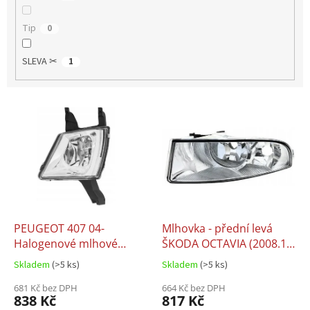
Tip
0
SLEVA ✂
1
V
ý
p
i
s
p
r
o
d
PEUGEOT 407 04-
Mlhovka - přední levá
u
Halogenové mlhové
ŠKODA OCTAVIA (2008.10-
k
světlo levé
2013.12)
Skladem
(>5 ks)
Skladem
(>5 ks)
t
ů
681 Kč bez DPH
664 Kč bez DPH
838 Kč
817 Kč