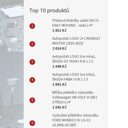
Top 10 produktů
Plastové blatníky zadní IVECO
DAILY MOVANO - sada L+P
1 831 Kč
Autopotah LOGO 2+1 RENAULT
MASTER (2010-2022)
2 016 Kč
Autopotah LOGO (na míru),
ŠKODA OCTAVIA I II III 1 2 3
1 940 Kč
Autopotah LOGO (na míru),
ŠKODA FABIA I II III 1 2 3
1 891 Kč
Mřížka předního nárazníku
Volkswagen VW GOLF VI (08-)
STŘED+L+P
1 041 Kč
Vyztužení předního nárazníku
FORD MONDEO III 1.8-3.0
10.2000–03.2007