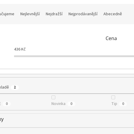
učujeme
Nejlevnější
Nejdražší
Nejprodávanější
Abecedně
Cena
436
Kč
kladě
2
E
Novinka
Tip
0
0
0
ky