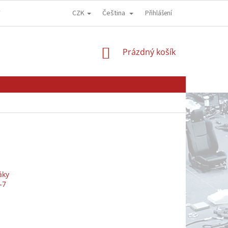
CZK
Čeština
Y
OBCHODNÍ PODMÍNKY
GDPR - OCHRANA OSOBNÍCH ÚDAJŮ
Přihlášení
NÁKUPNÍ
Prázdný košík
KOŠÍK
áky
-7