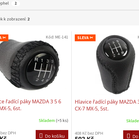
Ophel
2
k k zobrazení:
2
Kód:
ME-141
A ✂
SLEVA ✂
ce řadící páky MAZDA 3 5 6
Hlavice řadící páky MAZDA 3
MX-5, 6st.
CX-7 MX-5, 5st.
Skladem
(>5 ks)
Sklad
 bez DPH
408 Kč bez DPH
Do košíku
Do
 Kč
502 Kč