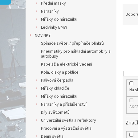
a
Přední masky
Ř
n
Nárazníky
a
e
Dopor
Mřížky do nárazníku
z
l
e
Ledvinky BMW
n
NOVINKY
í
Spínače světel / přepínače blinkrů
p
Pneumatiky pro nákladní automobily a
r
autobusy
o
Kabeláž a elektrické vedení
d
Kola, disky a poklice
u
Palivová čerpadla
k
t
Mřížky chladiče
Na s
ů
Mřížky do nárazníku
Nárazníky a příslušenství
AKC
Díly světlometů
Univerzální světla a reflektory
Znač
Pracovní a výstražná světla
Denní světla