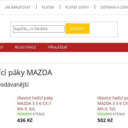
JAK NAKUPOVAT
PLATBA
PLATBY GOPAY
DOPRAVA A CEN
HLEDAT
KY
REGISTRACE
PŘIHLÁŠENÍ
ící páky MAZDA
odávanější
Hlavice řadící páky
Hlavice řadící p
MAZDA 3 5 6 CX-7
MAZDA 3 5 6 CX
MX-5, 6st.
MX-5, 5st.
Skladem
(>5 ks)
Skladem
(>5 ks)
436 Kč
502 Kč