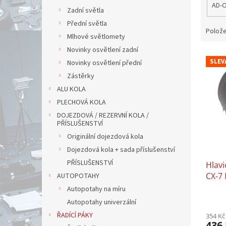
AD-
Zadní světla
Přední světla
Polože
Mlhové světlomety
Novinky osvětlení zadní
V
SLEV
Novinky osvětlení přední
ý
p
Zástěrky
i
ALU KOLA
s
PLECHOVÁ KOLA
p
DOJEZDOVÁ / REZERVNÍ KOLA /
r
PŘÍSLUŠENSTVÍ
o
Originální dojezdová kola
d
Dojezdová kola + sada příslušenství
u
PŘÍSLUŠENSTVÍ
Hlavi
k
CX-7 
t
AUTOPOTAHY
ů
Autopotahy na míru
Autopotahy univerzální
ŘADÍCÍ PÁKY
354 Kč
436