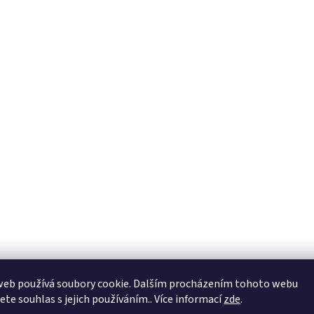
web používá soubory cookie. Dalším procházením tohoto webu
jete souhlas s jejich používáním.. Více informací
zde
.