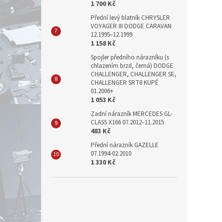
1 700 Kč
Přední levý blatník CHRYSLER
VOYAGER III DODGE CARAVAN
12.1995–12.1999
1 158 Kč
Spojler předního nárazníku (s
chlazením brzd, černá) DODGE
CHALLENGER, CHALLENGER SE,
CHALLENGER SRT8 KUPÉ
01.2006+
1 053 Kč
Zadní nárazník MERCEDES GL-
CLASS X166 07.2012–11.2015
483 Kč
Přední nárazník GAZELLE
07.1994-02.2010
1 330 Kč