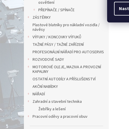
osvětlení
Nast
PŘEPÍNAČE / SPÍNAČE
ZÁSTĚRKY
Plastové blatníky pro nákladní vozidla /
návěsy
VÝFUKY / KONCOVKY VÝFUKŮ
TAŽNÉ PÁSY / TAŽNÉ ZAŘÍZENÍ
PROFESIONÁLNÍ NÁŘADÍ PRO AUTOSERVIS
ROZVODOVÉ SADY
MOTOROVÉ OLEJE, MAZIVA A PROVOZNÍ
KAPALINY
OSTATNÍ AUTODÍLY A PŘÍSLUŠENSTVÍ
AKČNÍ NABÍDKY
NÁŘADÍ
Zahradní a stavební technika
Žebříky a lešení
Pracovní oděvy a pracovní obuv