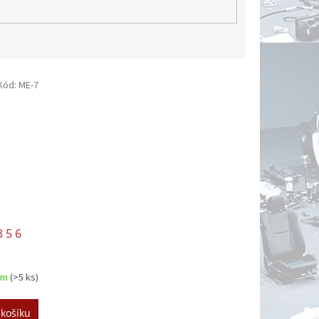
Kód:
ME-7
 5 6
em
(>5 ks)
 košíku