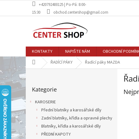
Přejít
+420792400125 | Po-Pá: 8:00-
na
15:30
obchod.centershop@gmail.com
obsah
KONTAKTY
NAPIŠTE NÁM
OBCHODNÍ PODMÍN
Domů
ŘADÍCÍ PÁKY
Řadící páky MAZDA
P
Řad
o
Přeskočit
s
Kategorie
kategorie
Nejpr
t
r
KAROSERIE
a
Přední blatníky a karosářské díly
n
Zadní blatníky, křídla a opravné plechy
n
í
Blatníky, křídla a karosářské díly
p
PŘEDNÍ KAPOTY