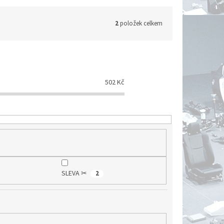
2
položek celkem
502
Kč
SLEVA ✂
2