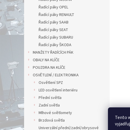
Řadící páky OPEL
Řadící páky RENAULT
Řadící páky SAAB
Řadící páky SEAT
Řadící páky SUBARU
Řadící páky ŠKODA
MANŽETY ŘADÍCÍCH PÁK
OBALY NA KLÍČE
POUZDRA NA KLÍČE
OSVĚTLENÍ / ELEKTRONIKA
Osvětlení SPZ
LED osvětlení interiéru
Přední světla
Zadní světla
Mlhové světlomety
Tento 
Brzdová světla
vyjadřu
Univerzální přední/zadní/obrysové