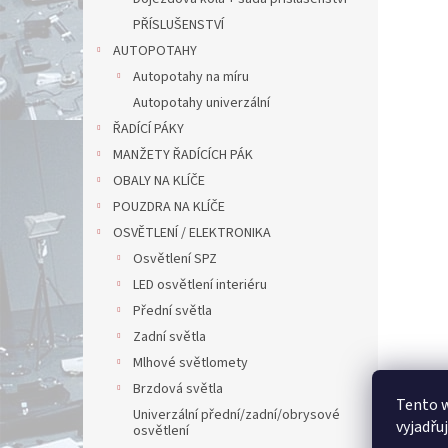
PŘÍSLUŠENSTVÍ
AUTOPOTAHY
Autopotahy na míru
Autopotahy univerzální
ŘADÍCÍ PÁKY
MANŽETY ŘADÍCÍCH PÁK
OBALY NA KLÍČE
POUZDRA NA KLÍČE
OSVĚTLENÍ / ELEKTRONIKA
Osvětlení SPZ
LED osvětlení interiéru
Přední světla
Zadní světla
Mlhové světlomety
Brzdová světla
Tento 
Univerzální přední/zadní/obrysové
vyjadřu
osvětlení