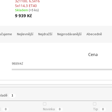
3Z1100, 6,5x16
5x114,3 ET40
Skladem
(>5 ks)
9 939 Kč
učujeme
Nejlevnější
Nejdražší
Nejprodávanější
Abecedně
Cena
9939
Kč
kladě
1
E
Novinka
Tip
0
0
0