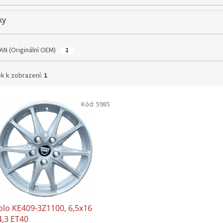
ky
AN (Originální OEM)
1
k k zobrazení:
1
Kód:
5985
olo KE409-3Z1100, 6,5x16
4,3 ET40