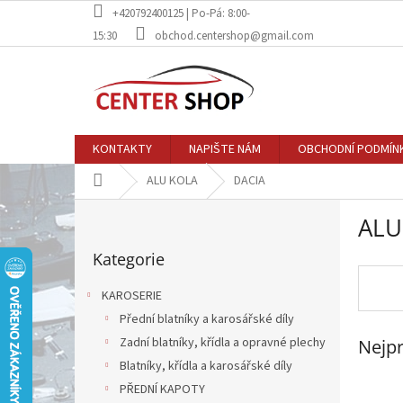
Přejít
+420792400125 | Po-Pá: 8:00-
na
15:30
obchod.centershop@gmail.com
obsah
KONTAKTY
NAPIŠTE NÁM
OBCHODNÍ PODMÍN
Domů
ALU KOLA
DACIA
P
ALU
o
Přeskočit
s
Kategorie
kategorie
t
r
KAROSERIE
a
Přední blatníky a karosářské díly
n
Zadní blatníky, křídla a opravné plechy
Nejpr
n
í
Blatníky, křídla a karosářské díly
p
PŘEDNÍ KAPOTY