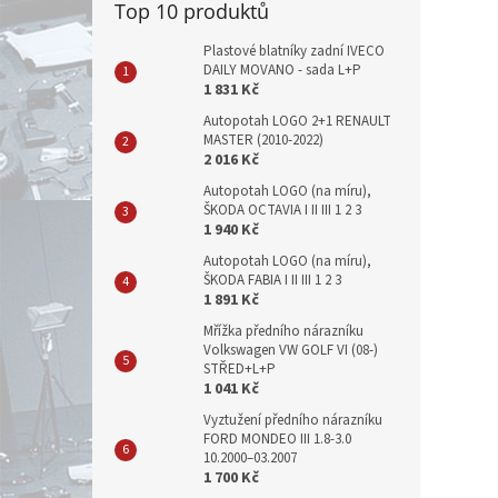
Top 10 produktů
Plastové blatníky zadní IVECO
DAILY MOVANO - sada L+P
1 831 Kč
Autopotah LOGO 2+1 RENAULT
MASTER (2010-2022)
2 016 Kč
Autopotah LOGO (na míru),
ŠKODA OCTAVIA I II III 1 2 3
1 940 Kč
Autopotah LOGO (na míru),
ŠKODA FABIA I II III 1 2 3
1 891 Kč
Mřížka předního nárazníku
Volkswagen VW GOLF VI (08-)
STŘED+L+P
1 041 Kč
Vyztužení předního nárazníku
FORD MONDEO III 1.8-3.0
10.2000–03.2007
1 700 Kč