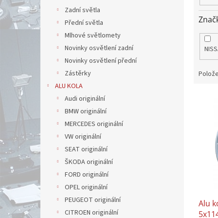
Zadní světla
Znač
Přední světla
Mlhové světlomety
Novinky osvětlení zadní
NISS
Novinky osvětlení přední
Zástěrky
Polože
ALU KOLA
V
Audi originální
ý
BMW originální
p
MERCEDES originální
i
VW originální
s
p
SEAT originální
r
ŠKODA originální
o
FORD originální
d
OPEL originální
u
PEUGEOT originální
Alu k
k
CITROEN originální
5x11
t