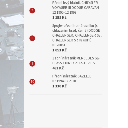
Přední levý blatník CHRYSLER
VOYAGER III DODGE CARAVAN
12.1995–12.1999
1 158 Kč
Spojler předního nárazníku (s
chlazením brzd, černá) DODGE
CHALLENGER, CHALLENGER SE,
CHALLENGER SRT8 KUPÉ
01.2006+
1 053 Kč
Zadní nárazník MERCEDES GL-
CLASS X166 07.2012–11.2015
483 Kč
Přední nárazník GAZELLE
07.1994-02.2010
1 330 Kč