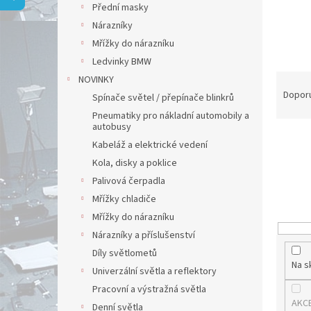
a
Přední masky
n
Nárazníky
e
Mřížky do nárazníku
l
Ledvinky BMW
Ř
NOVINKY
a
Dopor
Spínače světel / přepínače blinkrů
z
Pneumatiky pro nákladní automobily a
e
autobusy
n
Kabeláž a elektrické vedení
í
Kola, disky a poklice
p
Palivová čerpadla
r
o
Mřížky chladiče
d
Mřížky do nárazníku
u
Nárazníky a příslušenství
k
Díly světlometů
t
Na s
Univerzální světla a reflektory
ů
Pracovní a výstražná světla
AKC
Denní světla