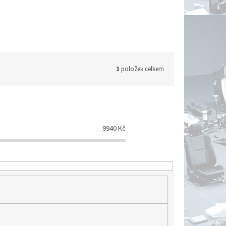
1
položek celkem
9940
Kč