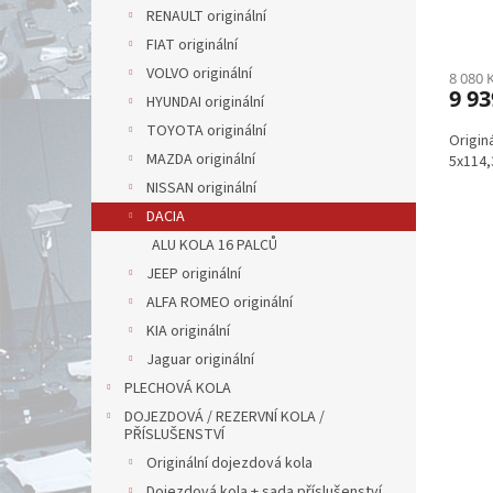
ů
RENAULT originální
FIAT originální
VOLVO originální
8 080 
9 93
HYUNDAI originální
TOYOTA originální
Origin
MAZDA originální
5x114,
NISSAN originální
DACIA
ALU KOLA 16 PALCŮ
JEEP originální
ALFA ROMEO originální
KIA originální
Jaguar originální
PLECHOVÁ KOLA
DOJEZDOVÁ / REZERVNÍ KOLA /
PŘÍSLUŠENSTVÍ
Originální dojezdová kola
Dojezdová kola + sada příslušenství