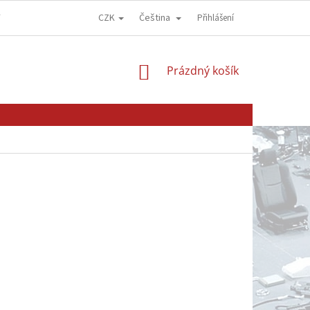
CZK
Čeština
Y
OBCHODNÍ PODMÍNKY
GDPR - OCHRANA OSOBNÍCH ÚDAJŮ
Přihlášení
NÁKUPNÍ
Prázdný košík
KOŠÍK