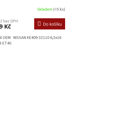
Skladem
(>5 ks)
Kč bez DPH
Do košíku
9 Kč
ál OEM NISSAN KE409-3Z110 6,5x16
3 ET40
O
v
l
á
d
a
c
í
p
r
v
k
y
v