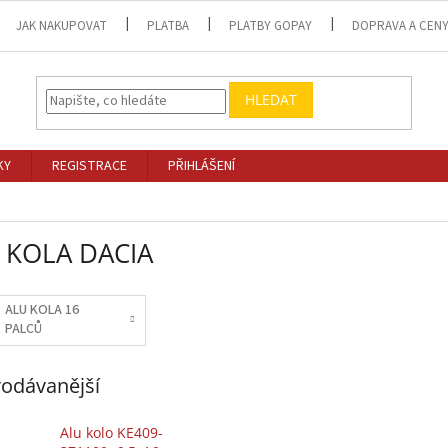
JAK NAKUPOVAT
PLATBA
PLATBY GOPAY
DOPRAVA A CEN
HLEDAT
KY
REGISTRACE
PŘIHLÁŠENÍ
 KOLA DACIA
ALU KOLA 16
PALCŮ
odávanější
Alu kolo KE409-