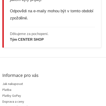
p
i
s
Odpovědi na e-maily mohou být v tomto období
u
zpožděné.
Děkujeme za pochopení.
Tým CENTER SHOP
Z
á
p
a
Informace pro vás
t
Jak nakupovat
í
Platba
Platby GoPay
Doprava a ceny