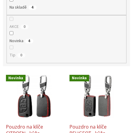
Na skladě
4
AKCE
0
Novinka
4
Tip
0
V
Novinka
Novinka
ý
p
i
s
p
r
o
d
Pouzdro na klíče
Pouzdro na klíče