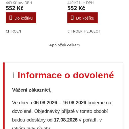
449 Kč bez DPH
449 Kč bez DPH
552 Kč
552 Kč
Do košíku
Do košíku
CITROEN
CITROEN PEUGEOT
4
položek celkem
O
v
l
á
d
Informace o dovolené
ℹ️
a
c
í
Vážení zákazníci,
p
r
v
Ve dnech
06.08.2026 – 16.08.2026
budeme na
k
dovolené. Objednávky přijaté v tomto období
y
v
budou odeslány od
17.08.2026
v pořadí, v
ý
jakém byly přijaty.