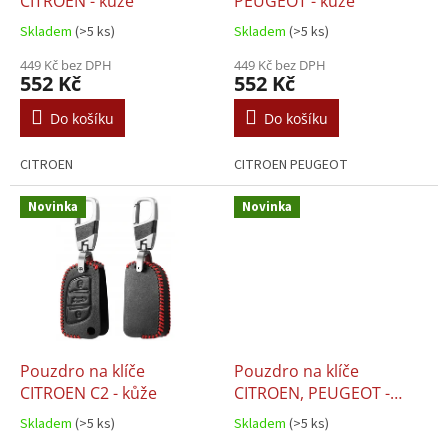
u
CITROEN - kůže
PEUGEOT - kůže
k
Skladem
(>5 ks)
Skladem
(>5 ks)
t
ů
449 Kč bez DPH
449 Kč bez DPH
552 Kč
552 Kč
Do košíku
Do košíku
CITROEN
CITROEN PEUGEOT
Novinka
Novinka
Pouzdro na klíče
Pouzdro na klíče
CITROEN C2 - kůže
CITROEN, PEUGEOT -
kůže
Skladem
(>5 ks)
Skladem
(>5 ks)