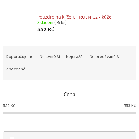
Pouzdro na klíče CITROEN C2 - kůže
Skladem
(>5 ks)
552 Kč
Ř
a
Doporučujeme
Nejlevnější
Nejdražší
Nejprodávanější
z
e
Abecedně
n
í
p
Cena
r
o
552
Kč
553
Kč
d
u
k
t
ů