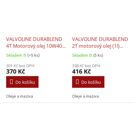
VALVOLINE DURABLEND
VALVOLINE DURABLEND
4T Motorový olej 10W40
2T motorový olej (1l)
(1l)
polosyntetický
Skladem 𖠿
(>5 ks)
Skladem 𖠿
(5 ks)
301 Kč bez DPH
338 Kč bez DPH
370 Kč
416 Kč
Do košíku
Do košíku
Oleje a maziva
Oleje a maziva