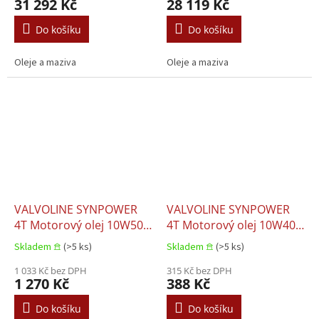
31 292 Kč
28 119 Kč
DETROIT DIESEL 93K222
PLUS MACK EO-S 4.5 MAN
DEUTZ DQC IV-18 LA
3271-1 MAN 3477 MB
Do košíku
Do košíku
FORD M2C213 A1
228.51 MTU TY
Oleje a maziva
Oleje a maziva
VALVOLINE SYNPOWER
VALVOLINE SYNPOWER
4T Motorový olej 10W50
4T Motorový olej 10W40
(4l)
(1l)
Skladem 𖠿
(>5 ks)
Skladem 𖠿
(>5 ks)
1 033 Kč bez DPH
315 Kč bez DPH
1 270 Kč
388 Kč
Do košíku
Do košíku