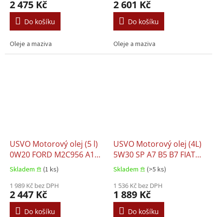
2 475 Kč
2 601 Kč
025 RENAULT RN 0700
504.00 VW 507.00
RENAULT RN 0710 VOLVO
Do košíku
Do košíku
95200356 VW 502
Oleje a maziva
Oleje a maziva
USVO Motorový olej (5 l)
USVO Motorový olej (4L)
0W20 FORD M2C956 A1
5W30 SP A7 B5 B7 FIAT
PORSCHE C20 VW 508.00
9.55535 G1 FORD M2C913
Skladem 𖠿
(1 ks)
Skladem 𖠿
(>5 ks)
VW 509.00
C FORD M2C913 D
1 989 Kč bez DPH
JAGUAR 03.5003 LAND
1 536 Kč bez DPH
2 447 Kč
1 889 Kč
ROVER 03.5003 MB 229.6
RENAULT RN 0700
Do košíku
Do košíku