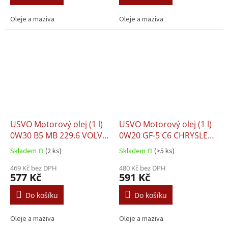
M2C950 A IV
Oleje a maziva
Oleje a maziva
USVO Motorový olej (1 l)
USVO Motorový olej (1 l)
0W30 B5 MB 229.6 VOLVO
0W20 GF-5 C6 CHRYSLER
95200377
MS-6395 CITROEN B71
Skladem 𖠿
(2 ks)
Skladem 𖠿
(>5 ks)
2010 DEXOS 1 FIAT
469 Kč bez DPH
9.55535 DSX FORD
480 Kč bez DPH
577 Kč
591 Kč
M2C947 A FORD M2C952
A1 GM 6094M HONDA
Do košíku
Do košíku
HTO-6 JAGUAR 03.5006
LAND RO
Oleje a maziva
Oleje a maziva