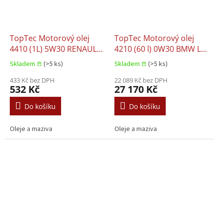
TopTec Motorový olej
TopTec Motorový olej
4410 (1L) 5W30 RENAULT
4210 (60 l) 0W30 BMW LL-
RN 0700 RENAULT RN
04 MB 229.51 MB 229.52
Skladem 𖠿
(>5 ks)
Skladem 𖠿
(>5 ks)
0710 RENAULT RN 17
PORSCHE C30 VW 504.00
433 Kč bez DPH
VW 507.00
22 089 Kč bez DPH
532 Kč
27 170 Kč
Do košíku
Do košíku
Oleje a maziva
Oleje a maziva