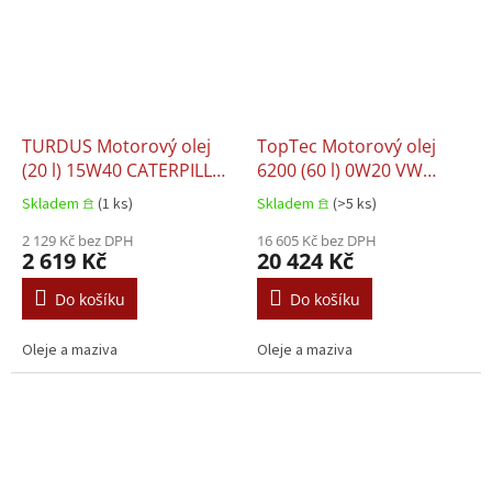
TURDUS Motorový olej
TopTec Motorový olej
(20 l) 15W40 CATERPILLAR
6200 (60 l) 0W20 VW
ECF-2 DEUTZ DQC III-18
508.00 VW 509.00
Skladem 𖠿
(1 ks)
Skladem 𖠿
(>5 ks)
LA MACK EO-N MAN 3275-
1 MB 228.3 MTU TYPE 2
2 129 Kč bez DPH
16 605 Kč bez DPH
2 619 Kč
20 424 Kč
RENAULT RLD-2 VOLVO
VDS-3
Do košíku
Do košíku
Oleje a maziva
Oleje a maziva