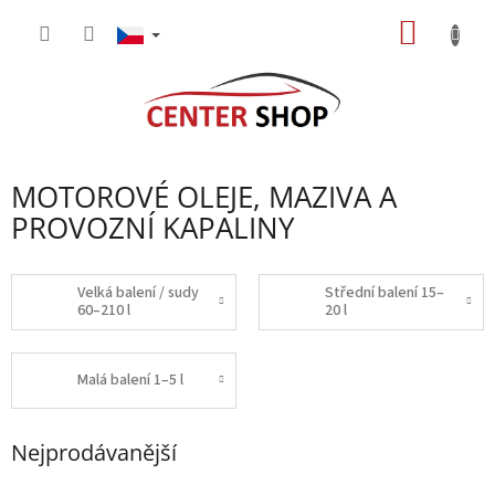
Přejít
NÁKUP
na
obsah
KOŠÍK
MOTOROVÉ OLEJE, MAZIVA A
PROVOZNÍ KAPALINY
Velká balení / sudy
Střední balení 15–
60–210 l
20 l
Malá balení 1–5 l
Nejprodávanější