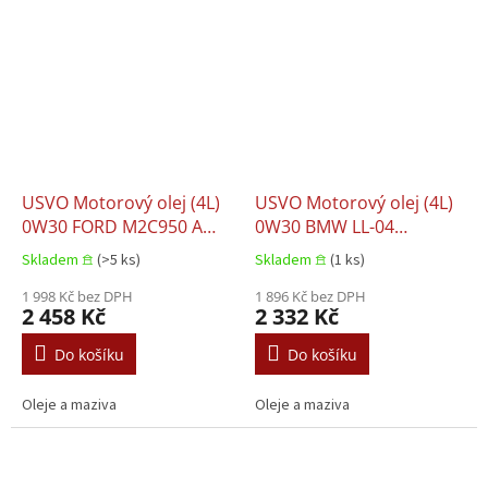
USVO Motorový olej (4L)
USVO Motorový olej (4L)
0W30 FORD M2C950 A
0W30 BMW LL-04
JAGUAR 03.5007 LAND
CHRYSLER MS-11106 MB
Skladem 𖠿
(>5 ks)
Skladem 𖠿
(1 ks)
ROVER 03.5007
229.31 MB 229.51 MB
1 998 Kč bez DPH
229.52 PORSCHE C30 VW
1 896 Kč bez DPH
2 458 Kč
2 332 Kč
504.00 VW 507.00
Do košíku
Do košíku
Oleje a maziva
Oleje a maziva