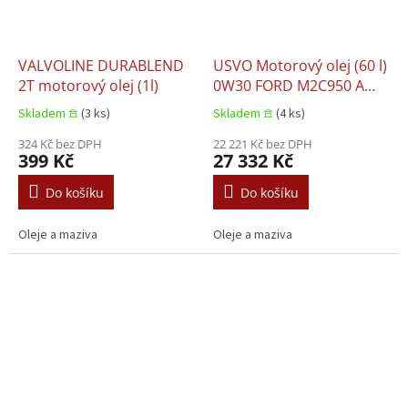
VALVOLINE DURABLEND
USVO Motorový olej (60 l)
2T motorový olej (1l)
0W30 FORD M2C950 A
JAGUAR 03.5007 LAND
Skladem 𖠿
(3 ks)
Skladem 𖠿
(4 ks)
ROVER 03.5007
324 Kč bez DPH
22 221 Kč bez DPH
399 Kč
27 332 Kč
Do košíku
Do košíku
Oleje a maziva
Oleje a maziva