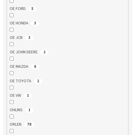
OE FORD
5
OE HONDA
3
OE JCB
3
OE JOHN DEERE
2
OE MAZDA
6
OE TOYOTA
2
OE VW
1
OHLINS
1
ORLEN
78