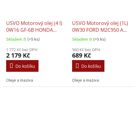
USVO Motorový olej (4 l)
USVO Motorový olej (1L)
0W16 GF-6B HONDA
0W30 FORD M2C950 A
08215-99974 HONDA
JAGUAR 03.5007 LAND
Skladem 𖠿
(>5 ks)
Skladem 𖠿
(>5 ks)
08216-99974 HONDA
ROVER 03.5007
08232-P99S1LHE HONDA
1 772 Kč bez DPH
560 Kč bez DPH
2 179 Kč
689 Kč
ULTRA GREEN HONDA
ULTRA NEXT MITSUBISHI
Do košíku
Do košíku
DIA QUEEN ECO PLUS
MITSUBISHI MZ102661
Oleje a maziva
Oleje a maziva
MIT