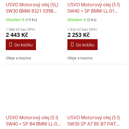
USVO Motorový olej (5L)
USVO Motorový olej (5 l)
5W30 BMW 8321 0398
5W40 + SP BMW LL-01
507 BMW 8321 0398 508
CHRYSLER MS-10725
Skladem 𖠿
(>5 ks)
Skladem 𖠿
(1 ks)
BMW LL-04 CHRYSLER
CHRYSLER MS-10850
MS-11106 FIAT 9.55535 S1
1 986 Kč bez DPH
CHRYSLER MS-12991
1 832 Kč bez DPH
2 443 Kč
2 253 Kč
MB 000989890110 MB
CITROEN B71 2296 FIAT
229.31 MB 229.51 MINI
9.55535 Z2 GM LL-B-025
Do košíku
Do košíku
8321 0398 508 PORSCHE
MB 226.5 MB 229.3 MB
C30 STEL
229.5 OPEL LL-B-
Oleje a maziva
Oleje a maziva
USVO Motorový olej (5 l)
USVO Motorový olej (5 l)
5W40 + SP B4 BMW LL-01
5W30 SP A7 B5 B7 FIAT