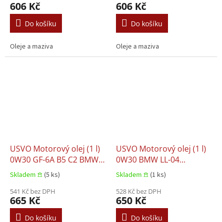
606 Kč
606 Kč
A FORD M2C930 B FORD
025 RENAULT RN 0700
M2C948 B HONDA HTO-6
RENAULT RN 0710 VOLVO
Do košíku
Do košíku
JAGUAR 03.5004 LAND
95200356 VW 502
ROVER 03.5
Oleje a maziva
Oleje a maziva
USVO Motorový olej (1 l)
USVO Motorový olej (1 l)
0W30 GF-6A B5 C2 BMW
0W30 BMW LL-04
LL-12 FE CHRYSLER MS-
CHRYSLER MS-11106 MB
Skladem 𖠿
(5 ks)
Skladem 𖠿
(1 ks)
13340 CITROEN B71 2290
229.31 MB 229.51 MB
CITROEN B71 2312 DTFR
541 Kč bez DPH
229.52 PORSCHE C30 VW
528 Kč bez DPH
665 Kč
650 Kč
15D100 FIAT 9.55535 DS1
504.00 VW 507.00
FIAT 9.55535 GS1 FORD
Do košíku
Do košíku