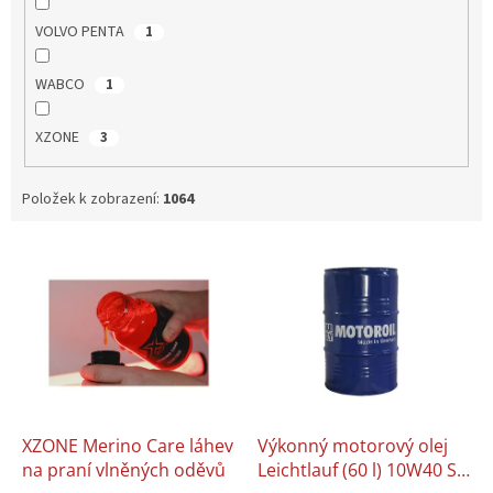
VOLVO PENTA
1
WABCO
1
XZONE
3
Položek k zobrazení:
1064
V
ý
p
i
s
p
r
o
d
XZONE Merino Care láhev
Výkonný motorový olej
u
na praní vlněných oděvů
Leichtlauf (60 l) 10W40 SL