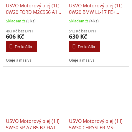
USVO Motorový olej (1L)
USVO Motorový olej (1L)
0W20 FORD M2C956 A1
0W20 BMW LL-17 FE+
PORSCHE C20 VW 508.00
CHRYSLER MS-13340 MB
Skladem 𖠿
(5 ks)
Skladem 𖠿
(4 ks)
VW 509.00
229.71 MB 229.72 OPEL
493 Kč bez DPH
OV0401547-A20 VOLVO
512 Kč bez DPH
606 Kč
630 Kč
RBS0-2AE
Do košíku
Do košíku
Oleje a maziva
Oleje a maziva
USVO Motorový olej (1 l)
USVO Motorový olej (1 l)
5W30 SP A7 B5 B7 FIAT
5W30 CHRYSLER MS-