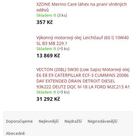
XZONE Merino Care láhev na praní vlněných
oděvů
Skladem 𖠿
(3 ks)
357 Kč
Výkonný motorový olej Leichtlauf (60 l) 10W40
SL B3 MB 229.1
Skladem 𖠿
(>5 ks)
13 869 Kč
VECTON (208L) 5W30 (Low Saps) Motorový olej
E6 E8 E9 CATERPILLAR ECF-3 CUMMINS 20086
DAF EXTENDED DRAIN DETROIT DIESEL
93K222 DEUTZ DQC IV-18 LA FORD M2C213 A1
Skladem 𖠿
(>5 ks)
31 292 Kč
Ř
a
Doporučujeme
Nejlevnější
Nejdražší
Nejprodávanější
z
e
Abecedně