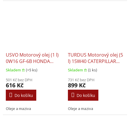
USVO Motorový olej (1 l)
TURDUS Motorový olej (5
0W16 GF-6B HONDA
l) 15W40 CATERPILLAR
08215-99974 HONDA
ECF-2 DEUTZ DQC III-18
Skladem 𖠿
(>5 ks)
Skladem 𖠿
(1 ks)
08216-99974 HONDA
LA MACK EO-N MAN 3275-
08232-P99S1LHE HONDA
501 Kč bez DPH
1 MB 228.3 MTU TYPE 2
731 Kč bez DPH
616 Kč
899 Kč
ULTRA GREEN HONDA
RENAULT RLD-2 VOLVO
ULTRA NEXT MITSUBISHI
VDS-3
Do košíku
Do košíku
DIA QUEEN ECO PLUS
MITSUBISHI MZ102661
Oleje a maziva
Oleje a maziva
MIT