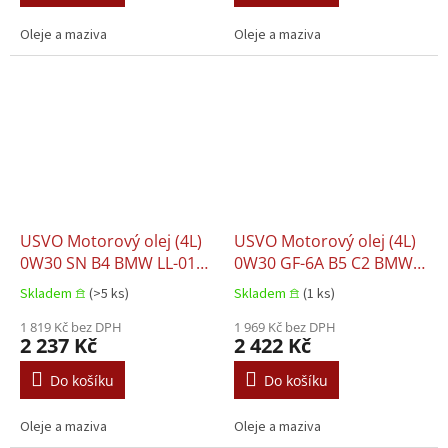
Oleje a maziva
Oleje a maziva
USVO Motorový olej (4L)
USVO Motorový olej (4L)
0W30 SN B4 BMW LL-01
0W30 GF-6A B5 C2 BMW
BMW LL-98 GM LL-A-025
LL-12 FE CHRYSLER MS-
Skladem 𖠿
(>5 ks)
Skladem 𖠿
(1 ks)
GM LL-B-025 MB 229.5
13340 CITROEN B71 2290
OPEL LL-A-025 OPEL LL-B-
1 819 Kč bez DPH
CITROEN B71 2312 DTFR
1 969 Kč bez DPH
2 237 Kč
2 422 Kč
025 RENAULT RN 0700
15D100 FIAT 9.55535 DS1
RENAULT RN 0710 VOLVO
FIAT 9.55535 GS1 FORD
Do košíku
Do košíku
95200356 VW 502
M2C950 A IV
Oleje a maziva
Oleje a maziva