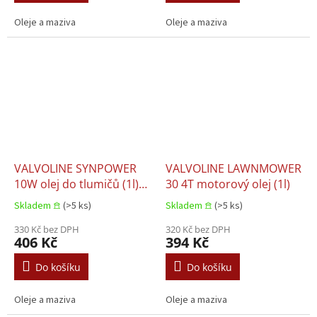
Oleje a maziva
Oleje a maziva
VALVOLINE SYNPOWER
VALVOLINE LAWNMOWER
10W olej do tlumičů (1l)
30 4T motorový olej (1l)
Syntetika
Skladem 𖠿
(>5 ks)
Skladem 𖠿
(>5 ks)
330 Kč bez DPH
320 Kč bez DPH
406 Kč
394 Kč
Do košíku
Do košíku
Oleje a maziva
Oleje a maziva