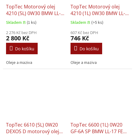
TopTec Motorový olej
TopTec Motorový olej
4210 (5L) 0W30 BMW LL-
4210 (1L) 0W30 BMW LL-
04 MB 229.51 MB 229.52
04 MB 229.51 MB 229.52
Skladem 𖠿
(1 ks)
Skladem 𖠿
(>5 ks)
PORSCHE C30 VW 504.00
PORSCHE C30 VW 504.00
VW 507.00
2 276 Kč bez DPH
VW 507.00
607 Kč bez DPH
2 800 Kč
746 Kč
Do košíku
Do košíku
Oleje a maziva
Oleje a maziva
TopTec 6610 (5L) 0W20
TopTec 6600 (1L) 0W20
DEXOS D motorový olej
GF-6A SP BMW LL-17 FE+