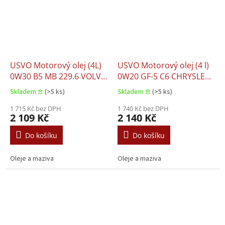
USVO Motorový olej (4L)
USVO Motorový olej (4 l)
0W30 B5 MB 229.6 VOLVO
0W20 GF-5 C6 CHRYSLER
95200377
MS-6395 CITROEN B71
Skladem 𖠿
(>5 ks)
Skladem 𖠿
(>5 ks)
2010 DEXOS 1 FIAT
1 715 Kč bez DPH
9.55535 DSX FORD
1 740 Kč bez DPH
2 109 Kč
2 140 Kč
M2C947 A FORD M2C952
A1 GM 6094M HONDA
Do košíku
Do košíku
HTO-6 JAGUAR 03.5006
LAND RO
Oleje a maziva
Oleje a maziva