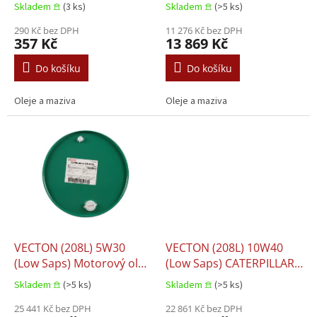
k
B3 MB 229.1
Skladem 𖠿
(3 ks)
Skladem 𖠿
(>5 ks)
t
ů
290 Kč bez DPH
11 276 Kč bez DPH
357 Kč
13 869 Kč
Do košíku
Do košíku
Oleje a maziva
Oleje a maziva
VECTON (208L) 5W30
VECTON (208L) 10W40
(Low Saps) Motorový olej
(Low Saps) CATERPILLAR
E6 E8 E9 CATERPILLAR
ECF-3 CUMMINS 20081
Skladem 𖠿
(>5 ks)
Skladem 𖠿
(>5 ks)
ECF-3 CUMMINS 20086
DEUTZ DQC IV-10 LA
DAF EXTENDED DRAIN
25 441 Kč bez DPH
MACK EO-O PREMIUM
22 861 Kč bez DPH