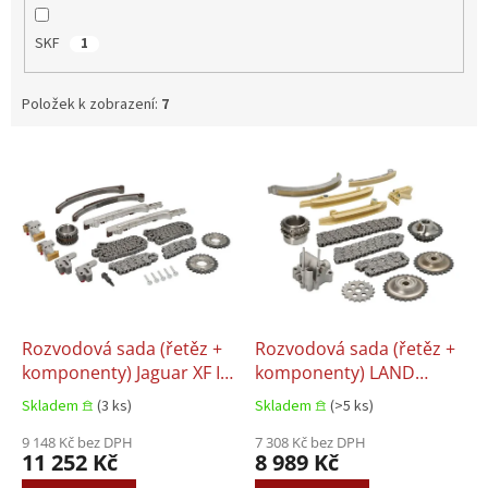
SKF
1
Položek k zobrazení:
7
V
ý
p
i
s
p
r
o
d
Rozvodová sada (řetěz +
Rozvodová sada (řetěz +
u
komponenty) Jaguar XF I,
komponenty) LAND
k
Jaguar XJ, Jaguar XK 8,
ROVER FREELANDER I,
Skladem 𖠿
(3 ks)
Skladem 𖠿
(>5 ks)
t
Jaguar XK II LAND ROVER
Land Rover RANGE
ů
DISCOVERY III, Land Rover
9 148 Kč bez DPH
ROVER III 2.0D/2.5D/3.0D
7 308 Kč bez DPH
11 252 Kč
8 989 Kč
RANGE ROVER III, Land
08.1998–08.2012