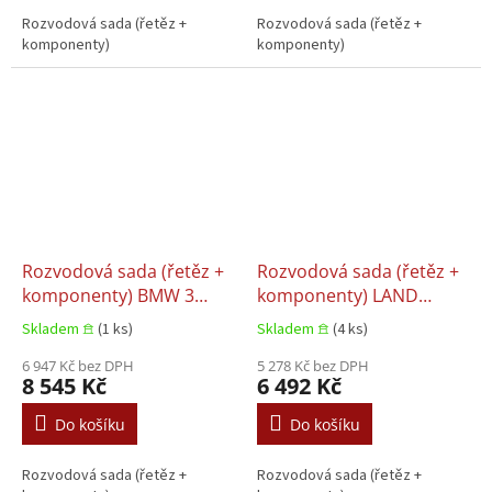
Rozvodová sada (řetěz +
Rozvodová sada (řetěz +
komponenty)
komponenty)
Rozvodová sada (řetěz +
Rozvodová sada (řetěz +
komponenty) BMW 3
komponenty) LAND
(E36), Renault 5 (E34),
ROVER DEFENDER
Skladem 𖠿
(1 ks)
Skladem 𖠿
(4 ks)
Renault 5 (E39), 7 (E38)
2.0D/2.4D 03.2004+
LAND ROVER RANGE
6 947 Kč bez DPH
5 278 Kč bez DPH
8 545 Kč
6 492 Kč
ROVER II OPEL OMEGA B
1.7D/2.5D 09.1991–
Do košíku
Do košíku
05.2004
Rozvodová sada (řetěz +
Rozvodová sada (řetěz +