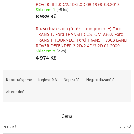
ROVER III 2.0D/2.5D/3.0D 08.1998–08.2012
Skladem 𖠿
(>5 ks)
8 989 Kč
Rozvodová sada (řetěz + komponenty) Ford
TRANSIT, Ford TRANSIT CUSTOM V362, Ford
TRANSIT TOURNEO, Ford TRANSIT V363 LAND
ROVER DEFENDER 2.2D/2.4D/3.2D 01.2000+
Skladem 𖠿
(2 ks)
4 974 Kč
Ř
a
Doporučujeme
Nejlevnější
Nejdražší
Nejprodávanější
z
e
Abecedně
n
í
p
Cena
r
o
2605
Kč
11252
Kč
d