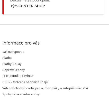
Děkujeme za pochopení.
Tým CENTER SHOP
Z
á
p
a
Informace pro vás
t
Jak nakupovat
í
Platba
Platby GoPay
Doprava a ceny
OBCHODNÍ PODMÍNKY
GDPR - Ochrana osobních údajů
Velkoobchodní prodej pro autodoplňky a autopříslušenství
Spolupráce s autoservisy