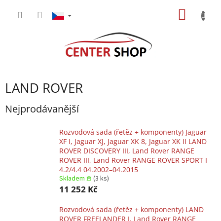
Přejít
NÁKUP
na
obsah
KOŠÍK
LAND ROVER
Nejprodávanější
Rozvodová sada (řetěz + komponenty) Jaguar
XF I, Jaguar XJ, Jaguar XK 8, Jaguar XK II LAND
ROVER DISCOVERY III, Land Rover RANGE
ROVER III, Land Rover RANGE ROVER SPORT I
4.2/4.4 04.2002–04.2015
Skladem 𖠿
(3 ks)
11 252 Kč
Rozvodová sada (řetěz + komponenty) LAND
ROVER FREELANDER I, Land Rover RANGE