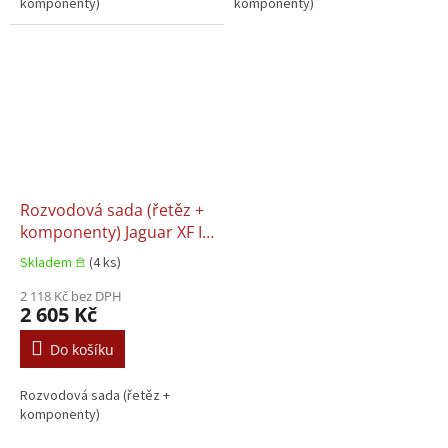
komponenty)
komponenty)
Rozvodová sada (řetěz +
komponenty) Jaguar XF I,
Jaguar XF II, Jaguar XF
Skladem 𖠿
(4 ks)
SPORTBRAKE, Jaguar XJ
LAND ROVER DISCOVERY
2 118 Kč bez DPH
2 605 Kč
III, Land Rover DISCOVERY
IV, Land Rover
Do košíku
DISCOVERY V 2.7D-3.0DH
06.2004+
Rozvodová sada (řetěz +
komponenty)