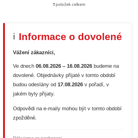
7
položek celkem
O
v
l
á
d
Informace o dovolené
ℹ️
a
c
í
Vážení zákazníci,
p
r
v
Ve dnech
06.08.2026 – 16.08.2026
budeme na
k
dovolené. Objednávky přijaté v tomto období
y
v
budou odeslány od
17.08.2026
v pořadí, v
ý
jakém byly přijaty.
p
i
s
Odpovědi na e-maily mohou být v tomto období
u
zpožděné.