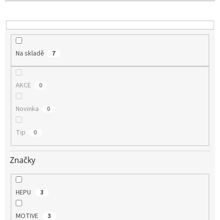
u
k
t
ů
Na skladě
7
AKCE
0
Novinka
0
Tip
0
Značky
HEPU
3
MOTIVE
3