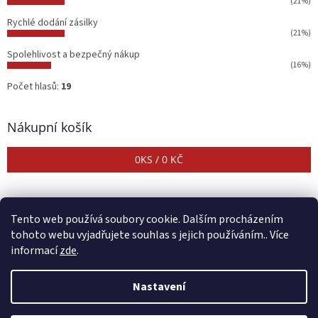
(21%)
Rychlé dodání zásilky
(21%)
Spolehlivost a bezpečný nákup
(16%)
Počet hlasů:
19
Nákupní košík
0
KS /
0 KČ
Tento web používá soubory cookie. Dalším procházením
tohoto webu vyjadřujete souhlas s jejich používáním.. Více
informací
zde
.
Vytvořil Shoptet
Nastavení