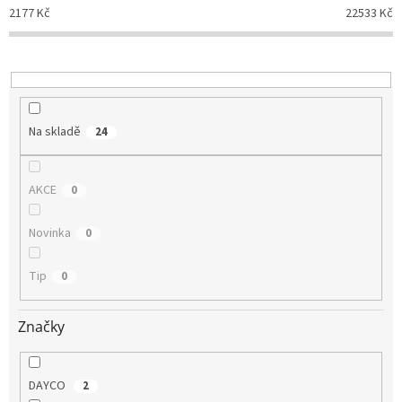
o
2177
Kč
22533
Kč
d
u
k
t
ů
Na skladě
24
AKCE
0
Novinka
0
Tip
0
Značky
DAYCO
2