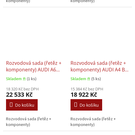
komponenty)
komponenty)
Rozvodová sada (řetěz +
Rozvodová sada (řetěz +
komponenty) AUDI A6
komponenty) AUDI A4 B7,
ALLROAD C6, Audi A6 C6,
Audi A6 ALLROAD C6,
Skladem 𖠿
(1 ks)
Skladem 𖠿
(5 ks)
Audi A8 D3, Audi Q7 VW
Audi A6 C6, Audi A8 D3,
TOUAREG 2.7D/3.0D
18 320 Kč bez DPH
Audi Q7 VW PHAETON,
15 384 Kč bez DPH
22 533 Kč
18 922 Kč
08.2003–08.2011
Volkswagen TOUAREG
2.7D/3.0D/4.0D 05.2003–
Do košíku
Do košíku
08.2011
Rozvodová sada (řetěz +
Rozvodová sada (řetěz +
komponenty)
komponenty)