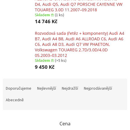
D4, Audi Q5, Audi Q7 PORSCHE CAYENNE VW
TOUAREG 3.0D 11.2007–09.2018
Skladem 𖠿
(1 ks)
14 746 Kč
Rozvodová sada (řetěz + komponenty) Audi A4
B7, Audi A4 B8, Audi A6 ALLROAD C6, Audi A6
C6, Audi A8 D3, Audi Q7 VW PHAETON,
Volkswagen TOUAREG 2.7D/3.0D/4.0D
05.2003–03.2012
Skladem 𖠿
(>5 ks)
9 450 Kč
Ř
a
Doporučujeme
Nejlevnější
Nejdražší
Nejprodávanější
z
e
Abecedně
n
í
p
Cena
r