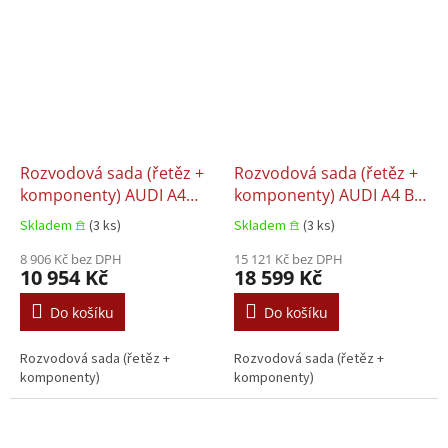
Rozvodová sada (řetěz +
Rozvodová sada (řetěz +
komponenty) AUDI A4
komponenty) AUDI A4 B5,
ALLROAD B8, Audi A4 B8,
Audi A4 B6, Audi A6 C4,
Skladem 𖠿
(3 ks)
Skladem 𖠿
(3 ks)
Audi A5, Audi A6
Audi A6 C5, Audi A8 D2,
ALLROAD C7, Audi A6 C7,
8 906 Kč bez DPH
Audi ALLROAD C5 SEAT
15 121 Kč bez DPH
10 954 Kč
18 599 Kč
Audi A7, Audi A8 D4, Audi
LEON, SEAT TOLEDO II
Q5, Audi Q7 VW
ŠKODA OCTAVIA I VW
Do košíku
Do košíku
TOUAREG 3.0D 11.2007–
GOLF IV, Volkswagen
09.2018
PASSAT B5, Volkswagen
Rozvodová sada (řetěz +
Rozvodová sada (řetěz +
PASSAT B5.5 1.8-2.8
komponenty)
komponenty)
12.1995–06.2006