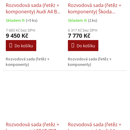
Rozvodová sada (řetěz +
Rozvodová sada (řetěz +
komponenty) Audi A4 B7,
komponenty) Škoda
Audi A4 B8, Audi A6
ŠKODA OCTAVIA II, Škoda
Skladem 𖠿
(>5 ks)
Skladem 𖠿
(2 ks)
ALLROAD C6, Audi A6 C6,
RAPID, Škoda SUPERB II,
Audi A8 D3, Audi Q7 VW
7 683 Kč bez DPH
Škoda YETI VW EOS,
6 317 Kč bez DPH
9 450 Kč
7 770 Kč
PHAETON, Volkswagen
Volkswagen GOLF PLUS V,
TOUAREG 2.7D/3.0D/4.0D
Volkswagen GOLF V,
Do košíku
Do košíku
05.2003–03.2012
Volkswagen GOLF VI 1.4
05.2007–07.2018
Rozvodová sada (řetěz +
Rozvodová sada (řetěz +
komponenty)
komponenty)
Rozvodová sada (řetěz +
Rozvodová sada (řetěz +