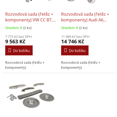
r
o
d
Rozvodová sada (řetěz +
Rozvodová sada (řetěz +
u
komponenty) VW CC B7,
komponenty) Audi A6
k
Volkswagen EOS,
ALLROAD C7, Audi A6 C7,
Skladem 𖠿
(1 ks)
Skladem 𖠿
(1 ks)
t
Volkswagen GOLF PLUS V,
Audi A7, Audi A8 D4, Audi
ů
Volkswagen GOLF V,
7 775 Kč bez DPH
Q5, Audi Q7 PORSCHE
11 989 Kč bez DPH
9 563 Kč
14 746 Kč
Volkswagen JETTA III,
CAYENNE VW TOUAREG
Volkswagen PASSAT B6
3.0D 11.2007–09.2018
Do košíku
Do košíku
1.4/1.4ALK/1.4CNG
11.2005–07.2018
Rozvodová sada (řetěz +
Rozvodová sada (řetěz +
komponenty)
komponenty)