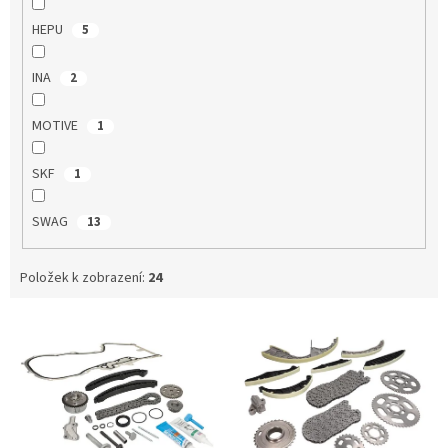
HEPU
5
INA
2
MOTIVE
1
SKF
1
SWAG
13
Položek k zobrazení:
24
V
ý
p
i
s
p