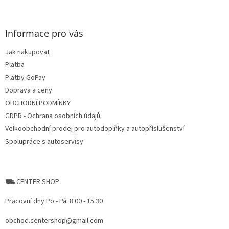
á
p
a
Informace pro vás
t
Jak nakupovat
í
Platba
Platby GoPay
Doprava a ceny
OBCHODNÍ PODMÍNKY
GDPR - Ochrana osobních údajů
Velkoobchodní prodej pro autodoplňky a autopříslušenství
Spolupráce s autoservisy
⛟ CENTER SHOP
Pracovní dny Po - Pá: 8:00 - 15:30
obchod.centershop@gmail.com