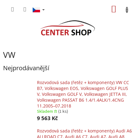
Přejít
NÁKUP
na
obsah
KOŠÍK
VW
Nejprodávanější
Rozvodová sada (řetěz + komponenty) VW CC
B7, Volkswagen EOS, Volkswagen GOLF PLUS
V, Volkswagen GOLF V, Volkswagen JETTA III,
Volkswagen PASSAT B6 1.4/1.4ALK/1.4CNG
11.2005–07.2018
Skladem 𖠿
(1 ks)
9 563 Kč
Rozvodová sada (řetěz + komponenty) Audi A6
ALLROAD C7, Audi A6 C7, Audi A7, Audi A8