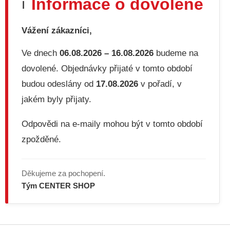
Informace o dovolené
ℹ️
a
c
í
Vážení zákazníci,
p
r
v
Ve dnech
06.08.2026 – 16.08.2026
budeme na
k
dovolené. Objednávky přijaté v tomto období
y
v
budou odeslány od
17.08.2026
v pořadí, v
ý
jakém byly přijaty.
p
i
s
Odpovědi na e-maily mohou být v tomto období
u
zpožděné.
Děkujeme za pochopení.
Tým CENTER SHOP
Z