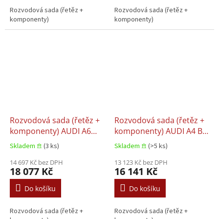
Rozvodová sada (řetěz +
Rozvodová sada (řetěz +
komponenty)
komponenty)
Rozvodová sada (řetěz +
Rozvodová sada (řetěz +
komponenty) AUDI A6
komponenty) AUDI A4 B7,
ALLROAD C6, Audi A6 C6,
Audi A6 ALLROAD C6,
Skladem 𖠿
(3 ks)
Skladem 𖠿
(>5 ks)
Audi A8 D3, Audi Q7 VW
Audi A6 C6, Audi A8 D3,
TOUAREG 2.7D/3.0D
14 697 Kč bez DPH
Audi Q7 VW PHAETON,
13 123 Kč bez DPH
18 077 Kč
16 141 Kč
08.2003–08.2011
Volkswagen TOUAREG
2.7D/3.0D/4.0D 05.2003–
Do košíku
Do košíku
08.2011
Rozvodová sada (řetěz +
Rozvodová sada (řetěz +