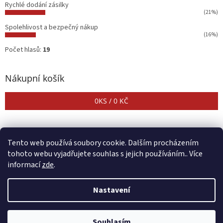
Rychlé dodání zásilky
(21%)
Spolehlivost a bezpečný nákup
(16%)
Počet hlasů:
19
Nákupní košík
0
KS /
0 KČ
Tento web používá soubory cookie. Dalším procházením
tohoto webu vyjadřujete souhlas s jejich používáním.. Více
informací
zde
.
Vytvořil Shoptet
Nastavení
Copyright 2026
CENTER SHOP
. Všechna práva vyhrazena.
Upravit
Souhlasím
nastavení cookies