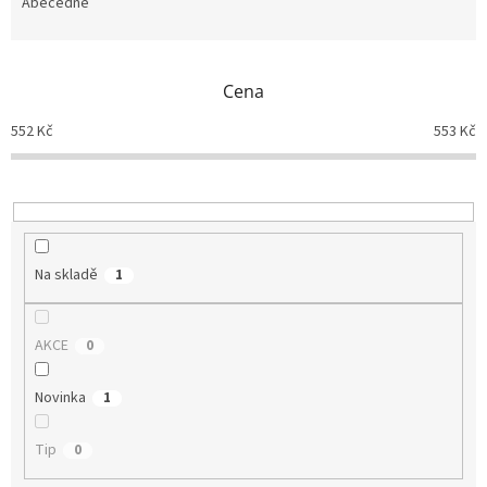
e
Abecedně
n
í
p
Cena
r
o
552
Kč
553
Kč
d
u
k
t
ů
Na skladě
1
AKCE
0
Novinka
1
Tip
0