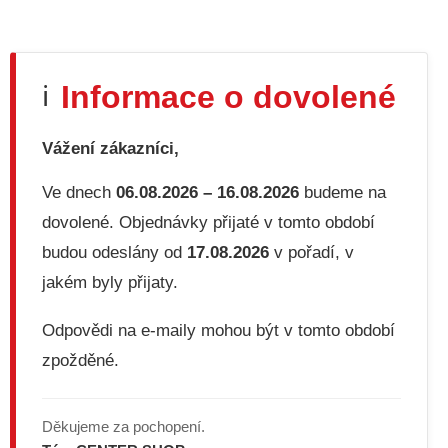
O
v
l
á
d
Informace o dovolené
ℹ️
a
c
í
Vážení zákazníci,
p
r
v
Ve dnech
06.08.2026 – 16.08.2026
budeme na
k
dovolené. Objednávky přijaté v tomto období
y
v
budou odeslány od
17.08.2026
v pořadí, v
ý
jakém byly přijaty.
p
i
s
Odpovědi na e-maily mohou být v tomto období
u
zpožděné.
Děkujeme za pochopení.