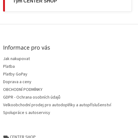
Tým CENTER SHOP
Z
á
p
a
Informace pro vás
t
Jak nakupovat
í
Platba
Platby GoPay
Doprava a ceny
OBCHODNÍ PODMÍNKY
GDPR - Ochrana osobních údajů
Velkoobchodní prodej pro autodoplňky a autopříslušenství
Spolupráce s autoservisy
⛟ CENTER SHOP