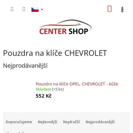
Přejít
NÁKUP
na
obsah
KOŠÍK
Pouzdra na klíče CHEVROLET
Nejprodávanější
Pouzdro na klíče OPEL, CHEVROLET - kůže
Skladem
(>5 ks)
552 Kč
Ř
a
Doporučujeme
Nejlevnější
Nejdražší
Nejprodávanější
z