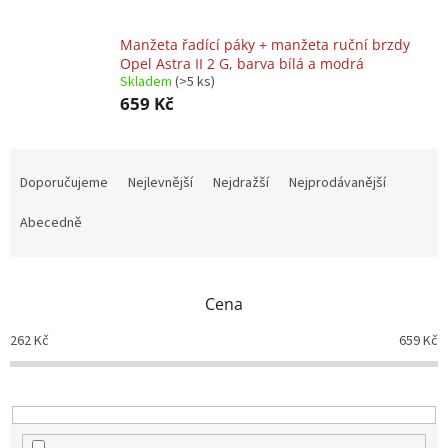
Manžeta řadící páky + manžeta ruční brzdy
Opel Astra II 2 G, barva bílá a modrá
Skladem
(>5 ks)
659 Kč
Ř
a
Doporučujeme
Nejlevnější
Nejdražší
Nejprodávanější
z
e
Abecedně
n
í
p
Cena
r
o
262
Kč
659
Kč
d
u
k
t
ů