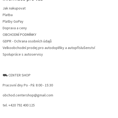
t
Jak nakupovat
í
Platba
Platby GoPay
Doprava a ceny
OBCHODNÍ PODMÍNKY
GDPR - Ochrana osobních údajů
Velkoobchodní prodej pro autodoplňky a autopříslušenství
Spolupráce s autoservisy
⛟ CENTER SHOP
Pracovní dny Po - Pá: 8:00 - 15:30
obchod.centershop@gmail.com
tel. +420 792 400 125