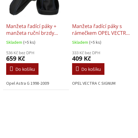
Manžeta řadící páky +
Manžeta řadící páky s
manžeta ruční brzdy
rámečkem OPEL VECTRA
Opel Astra II 2 G, barva
C SIGNUM
Skladem
(>5 ks)
Skladem
(>5 ks)
bílá a modrá
536 Kč bez DPH
333 Kč bez DPH
659 Kč
409 Kč
Do košíku
Do košíku
Opel Astra G 1998-2009
OPEL VECTRA C SIGNUM