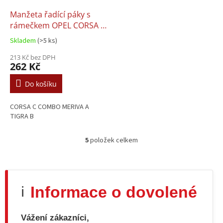
Manžeta řadící páky s
rámečkem OPEL CORSA C
MERIVA COMBO TIGRA
Skladem
(>5 ks)
213 Kč bez DPH
262 Kč
Do košíku
CORSA C COMBO MERIVA A
TIGRA B
5
položek celkem
O
v
l
á
d
Informace o dovolené
ℹ️
a
c
í
Vážení zákazníci,
p