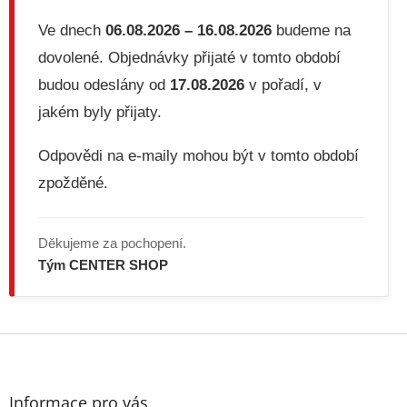
r
v
Ve dnech
06.08.2026 – 16.08.2026
budeme na
k
dovolené. Objednávky přijaté v tomto období
y
v
budou odeslány od
17.08.2026
v pořadí, v
ý
jakém byly přijaty.
p
i
s
Odpovědi na e-maily mohou být v tomto období
u
zpožděné.
Děkujeme za pochopení.
Tým CENTER SHOP
Z
á
p
a
Informace pro vás