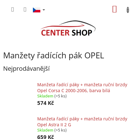
Přejít
NÁKUP
na
obsah
KOŠÍK
Manžety řadících pák OPEL
Nejprodávanější
Manžeta řadící páky + manžeta ruční brzdy
Opel Corsa C 2000-2006, barva bílá
Skladem
(>5 ks)
574 Kč
Manžeta řadící páky + manžeta ruční brzdy
Opel Astra II 2 G
Skladem
(>5 ks)
659 Kč