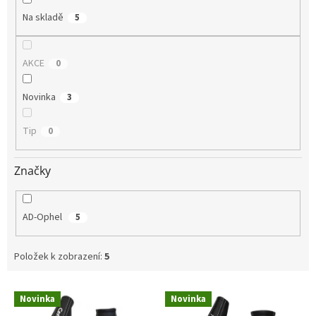
Na skladě
5
AKCE
0
Novinka
3
Tip
0
Značky
AD-Ophel
5
Položek k zobrazení:
5
V
Novinka
Novinka
ý