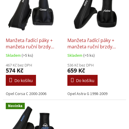
p
i
s
p
r
o
d
Manžeta řadící páky +
Manžeta řadící páky +
u
manžeta ruční brzdy
manžeta ruční brzdy
k
Opel Corsa C 2000-2006,
Opel Astra II 2 G
Skladem
(>5 ks)
Skladem
(>5 ks)
t
barva bílá
ů
467 Kč bez DPH
536 Kč bez DPH
574 Kč
659 Kč
Do košíku
Do košíku
Opel Corsa C 2000-2006
Opel Astra G 1998-2009
Novinka