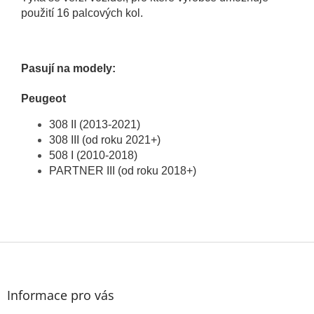
použití 16 palcových kol.
Pasují na modely:
Peugeot
308 II (2013-2021)
308 III (od roku 2021+)
508 I (2010-2018)
PARTNER III (od roku 2018+)
Z
á
p
a
Informace pro vás
t