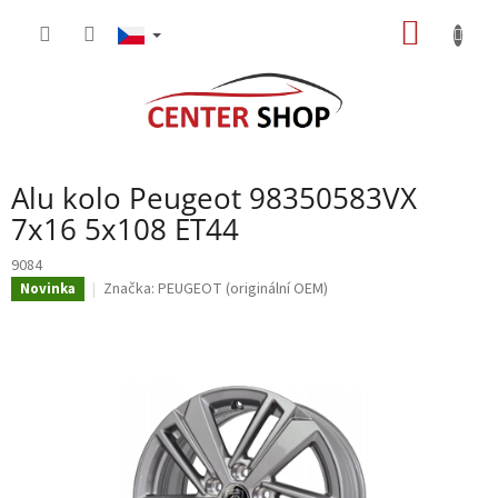
Přejít
NÁKUP
na
obsah
KOŠÍK
Alu kolo Peugeot 98350583VX
7x16 5x108 ET44
9084
Značka:
PEUGEOT (originální OEM)
Novinka