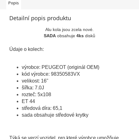
Popis
Detailní popis produktu
Alu kola jsou zcela nové.
SADA
obsahuje
4ks
disků
Údaje o kolech:
výrobce: PEUGEOT (originál OEM)
kód výrobce: 98350583VX
velikost: 16"
šířka: 7.0J
rozteč: 5x108
ET 44
středová díra: 65,1
sada obsahuje středové krytky
Týká se verzí vozidel, pro které výrobce umožňuje