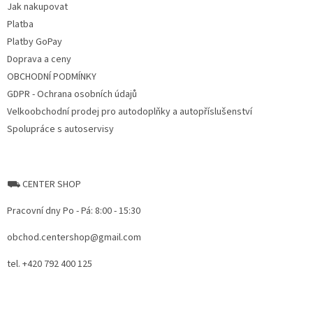
Jak nakupovat
í
Platba
Platby GoPay
Doprava a ceny
OBCHODNÍ PODMÍNKY
GDPR - Ochrana osobních údajů
Velkoobchodní prodej pro autodoplňky a autopříslušenství
Spolupráce s autoservisy
⛟ CENTER SHOP
Pracovní dny Po - Pá: 8:00 - 15:30
obchod.centershop@gmail.com
tel. +420 792 400 125