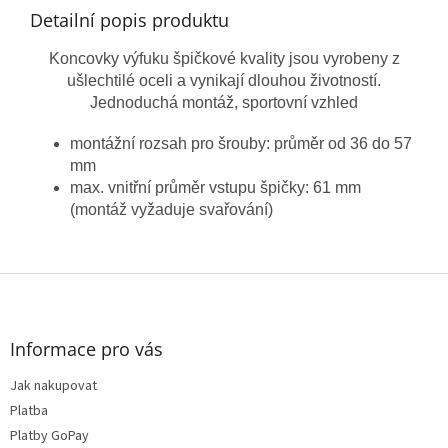
Detailní popis produktu
Koncovky výfuku špičkové kvality jsou vyrobeny z
ušlechtilé oceli a vynikají dlouhou životností.
Jednoduchá montáž, sportovní vzhled
montážní rozsah pro šrouby: průměr od 36 do 57
mm
max. vnitřní průměr vstupu špičky: 61 mm
(montáž vyžaduje svařování)
Z
á
p
a
Informace pro vás
t
Jak nakupovat
í
Platba
Platby GoPay