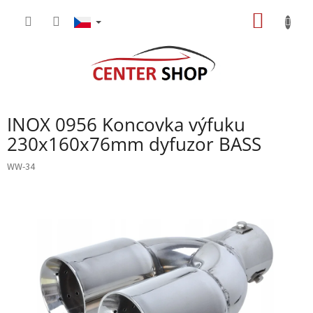
Přejít
NÁKUP
na
obsah
KOŠÍK
INOX 0956 Koncovka výfuku
230x160x76mm dyfuzor BASS
WW-34