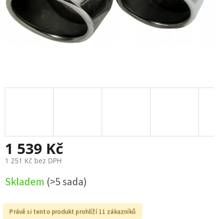
1 539 Kč
1 251 Kč bez DPH
Měrná
Skladem
(>5 sada)
cena:
Právě si tento produkt prohlíží 11 zákazníků