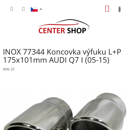
Přejít
NÁKUP
na
obsah
KOŠÍK
INOX 77344 Koncovka výfuku L+P
175x101mm AUDI Q7 I (05-15)
WW-25