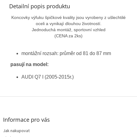
Detailní popis produktu
Koncovky výfuku špičkové kvality jsou vyrobeny z ušlechtilé
oceli a vynikají dlouhou životností.
Jednoduchá montáž, sportovní vzhled
(CENA za 2ks)
montážní rozsah: průměr od 81 do 87 mm
pasují na model:
AUDI Q7 I (2005-2015r.)
Z
á
p
a
Informace pro vás
t
Jak nakupovat
í