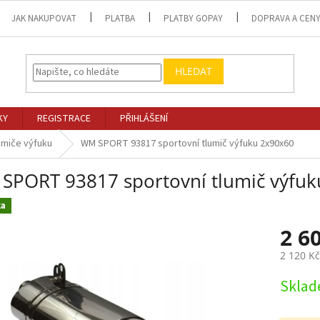
JAK NAKUPOVAT
PLATBA
PLATBY GOPAY
DOPRAVA A CEN
HLEDAT
KY
REGISTRACE
PŘIHLÁŠENÍ
umiče výfuku
WM SPORT 93817 sportovní tlumič výfuku 2x90x60
SPORT 93817 sportovní tlumič výfuk
ka
2 6
2 120 K
Měrná
Skla
cena: