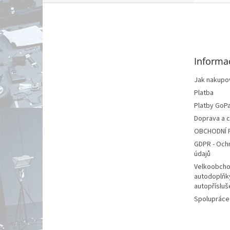
Z
á
p
a
t
Informa
í
Jak nakupo
Platba
Platby GoP
Doprava a 
OBCHODNÍ 
GDPR - Och
údajů
Velkoobcho
autodoplňk
autopřísluš
Spolupráce