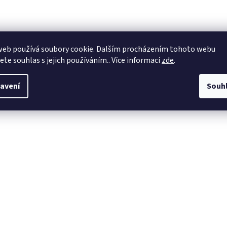
web používá soubory cookie. Dalším procházením tohoto webu
jete souhlas s jejich používáním.. Více informací
zde
.
avení
Souh