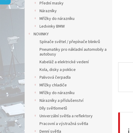
a
Přední masky
n
Nárazníky
e
Mřížky do nárazníku
l
Ledvinky BMW
NOVINKY
Spínače světel / přepínače blinkrů
Pneumatiky pro nákladní automobily a
autobusy
Kabeláž a elektrické vedení
Kola, disky a poklice
Palivová čerpadla
Mřížky chladiče
Mřížky do nárazníku
Nárazníky a příslušenství
Díly světlometů
Univerzální světla a reflektory
Pracovní a výstražná světla
ℹ️
Denní světla