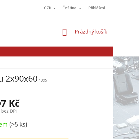
CZK
Čeština
Y
OBCHODNÍ PODMÍNKY
GDPR - OCHRANA OSOBNÍCH ÚDAJŮ
Přihlášení
NÁKUPNÍ
Prázdný košík
KOŠÍK
u 2x90x60
4995
07 Kč
č bez DPH
dem
(>5 ks)