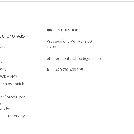
⛟ CENTER SHOP
ce pro vás
Pracovní dny Po - Pá: 8:00 -
vat
15:30
obchod.centershop@gmail.com
ay
ceny
tel. +420 792 400 125
PODMÍNKY
rana osobních
dní prodej pro
y a
enství
 s autoservisy