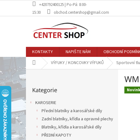
Přejít
+420792400125 | Po-Pá: 8:00-
na
15:30
obchod.centershop@gmail.com
obsah
KONTAKTY
NAPIŠTE NÁM
OBCHODNÍ PODMÍN
Domů
VÝFUKY / KONCOVKY VÝFUKŮ
Sportovní tl
P
WM 
o
Přeskočit
s
Kategorie
kategorie
Novin
t
r
KAROSERIE
a
Přední blatníky a karosářské díly
n
Zadní blatníky, křídla a opravné plechy
n
í
Blatníky, křídla a karosářské díly
p
PŘEDNÍ KAPOTY