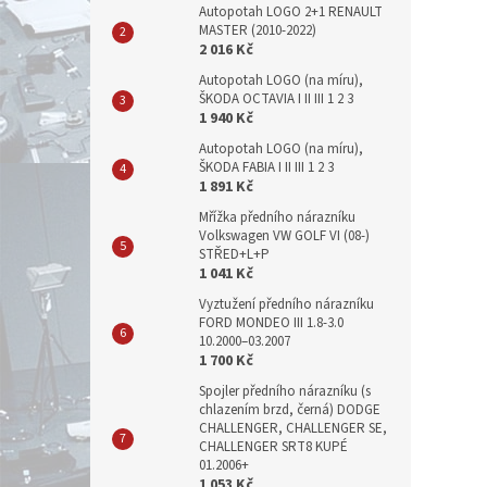
Autopotah LOGO 2+1 RENAULT
MASTER (2010-2022)
2 016 Kč
Autopotah LOGO (na míru),
ŠKODA OCTAVIA I II III 1 2 3
1 940 Kč
Autopotah LOGO (na míru),
ŠKODA FABIA I II III 1 2 3
1 891 Kč
Mřížka předního nárazníku
Volkswagen VW GOLF VI (08-)
STŘED+L+P
1 041 Kč
Vyztužení předního nárazníku
FORD MONDEO III 1.8-3.0
10.2000–03.2007
1 700 Kč
Spojler předního nárazníku (s
chlazením brzd, černá) DODGE
CHALLENGER, CHALLENGER SE,
CHALLENGER SRT8 KUPÉ
01.2006+
1 053 Kč