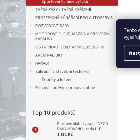
Sportovní tlumiče výfuku
TAŽNÉ PÁSY / TAŽNÉ ZAŘÍZENÍ
PROFESIONÁLNÍ NÁŘADÍ PRO AUTOSERVIS
ROZVODOVÉ SADY
Tento 
MOTOROVÉ OLEJE, MAZIVA A PROVOZNÍ
vyjadřu
KAPALINY
OSTATNÍ AUTODÍLY A PŘÍSLUŠENSTVÍ
Nast
AKČNÍ NABÍDKY
NÁŘADÍ
Zahradní a stavební technika
Žebříky a lešení
Pracovní oděvy a pracovní obuv
Top 10 produktů
Plastové blatníky zadní IVECO
DAILY MOVANO - sada L+P
1 831 Kč