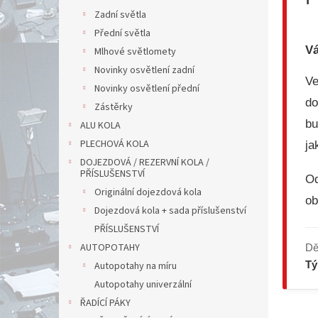
Zadní světla
Přední světla
Vá
Mlhové světlomety
Novinky osvětlení zadní
V
Novinky osvětlení přední
do
Zástěrky
bu
ALU KOLA
PLECHOVÁ KOLA
ja
DOJEZDOVÁ / REZERVNÍ KOLA /
PŘÍSLUŠENSTVÍ
Od
Originální dojezdová kola
ob
Dojezdová kola + sada příslušenství
PŘÍSLUŠENSTVÍ
AUTOPOTAHY
Dě
T
Autopotahy na míru
Autopotahy univerzální
ŘADÍCÍ PÁKY