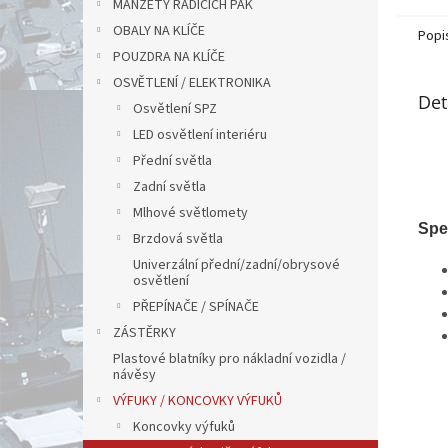
MANŽETY ŘADÍCÍCH PÁK
OBALY NA KLÍČE
Popi
POUZDRA NA KLÍČE
OSVĚTLENÍ / ELEKTRONIKA
Det
Osvětlení SPZ
LED osvětlení interiéru
Přední světla
Zadní světla
Mlhové světlomety
Spe
Brzdová světla
Univerzální přední/zadní/obrysové
osvětlení
PŘEPÍNAČE / SPÍNAČE
ZÁSTĚRKY
Plastové blatníky pro nákladní vozidla /
návěsy
VÝFUKY / KONCOVKY VÝFUKŮ
Koncovky výfuků