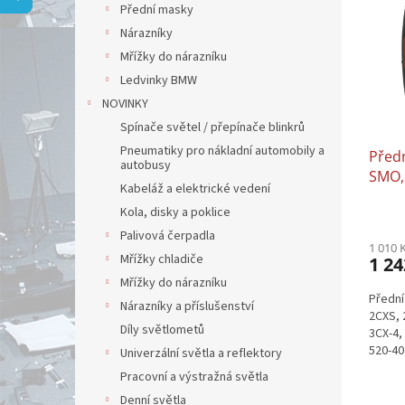
p
a
Přední masky
i
r
n
Nárazníky
s
o
e
p
Mřížky do nárazníku
d
l
r
u
Ledvinky BMW
o
k
NOVINKY
d
t
Spínače světel / přepínače blinkrů
u
ů
Pneumatiky pro nákladní automobily a
Předn
k
autobusy
SMO, 
t
Kabeláž a elektrické vedení
SITEM
ů
Kola, disky a poklice
3CXS,
Palivová čerpadla
1 010 
Mřížky chladiče
1 24
Mřížky do nárazníku
Přední
Nárazníky a příslušenství
2CXS, 
Díly světlometů
3CX-4,
520-40
Univerzální světla a reflektory
2CX-S
Pracovní a výstražná světla
Denní světla