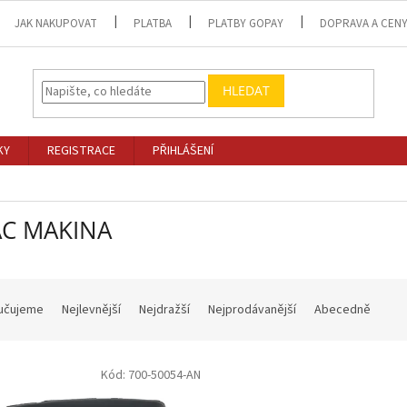
JAK NAKUPOVAT
PLATBA
PLATBY GOPAY
DOPRAVA A CEN
HLEDAT
KY
REGISTRACE
PŘIHLÁŠENÍ
C MAKINA
učujeme
Nejlevnější
Nejdražší
Nejprodávanější
Abecedně
Kód:
700-50054-AN