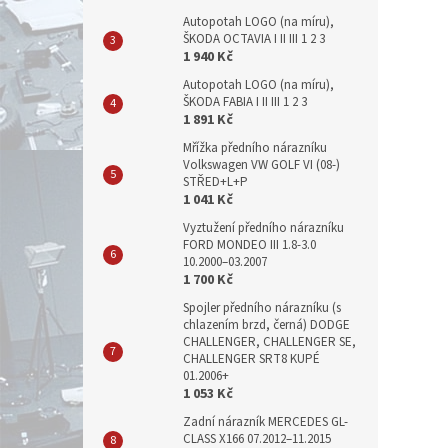
Autopotah LOGO (na míru),
ŠKODA OCTAVIA I II III 1 2 3
1 940 Kč
Autopotah LOGO (na míru),
ŠKODA FABIA I II III 1 2 3
1 891 Kč
Mřížka předního nárazníku
Volkswagen VW GOLF VI (08-)
STŘED+L+P
1 041 Kč
Vyztužení předního nárazníku
FORD MONDEO III 1.8-3.0
10.2000–03.2007
1 700 Kč
Spojler předního nárazníku (s
chlazením brzd, černá) DODGE
CHALLENGER, CHALLENGER SE,
CHALLENGER SRT8 KUPÉ
01.2006+
1 053 Kč
Zadní nárazník MERCEDES GL-
CLASS X166 07.2012–11.2015