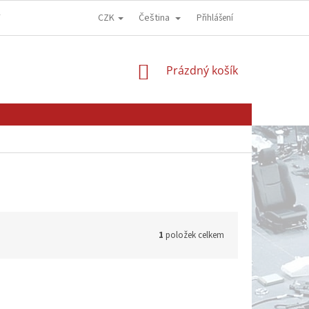
CZK
Čeština
Y
OBCHODNÍ PODMÍNKY
GDPR - OCHRANA OSOBNÍCH ÚDAJŮ
Přihlášení
NÁKUPNÍ
Prázdný košík
KOŠÍK
1
položek celkem