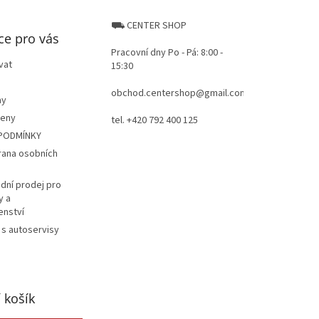
⛟ CENTER SHOP
ce pro vás
Pracovní dny Po - Pá: 8:00 -
vat
15:30
obchod.centershop@gmail.com
ay
ceny
tel. +420 792 400 125
PODMÍNKY
rana osobních
dní prodej pro
y a
enství
 s autoservisy
 košík