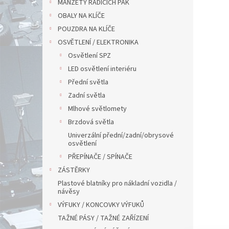
MANŽETY ŘADÍCÍCH PÁK
OBALY NA KLÍČE
POUZDRA NA KLÍČE
OSVĚTLENÍ / ELEKTRONIKA
Osvětlení SPZ
LED osvětlení interiéru
Přední světla
Zadní světla
Mlhové světlomety
Brzdová světla
Univerzální přední/zadní/obrysové
osvětlení
PŘEPÍNAČE / SPÍNAČE
ZÁSTĚRKY
Plastové blatníky pro nákladní vozidla /
návěsy
VÝFUKY / KONCOVKY VÝFUKŮ
TAŽNÉ PÁSY / TAŽNÉ ZAŘÍZENÍ