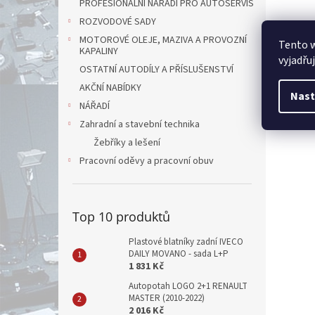
PROFESIONÁLNÍ NÁŘADÍ PRO AUTOSERVIS
ROZVODOVÉ SADY
MOTOROVÉ OLEJE, MAZIVA A PROVOZNÍ
Tento 
KAPALINY
vyjadřu
OSTATNÍ AUTODÍLY A PŘÍSLUŠENSTVÍ
AKČNÍ NABÍDKY
Nast
NÁŘADÍ
Zahradní a stavební technika
Žebříky a lešení
Pracovní oděvy a pracovní obuv
Top 10 produktů
Plastové blatníky zadní IVECO
DAILY MOVANO - sada L+P
1 831 Kč
Autopotah LOGO 2+1 RENAULT
MASTER (2010-2022)
2 016 Kč