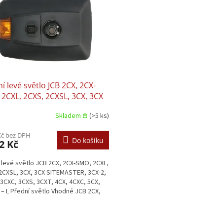
í levé světlo JCB 2CX, 2CX-
2CXL, 2CXS, 2CXSL, 3CX, 3CX
ASTER, 3CX-2, 3CX-4, 3CXC,
Skladem 𖠿
(>5 ks)
 3CXT, 4CX, 4CXC, 5CX, 520-40
Kč bez DPH
Do košíku
2 Kč
 levé světlo JCB 2CX, 2CX-SMO, 2CXL,
2CXSL, 3CX, 3CX SITEMASTER, 3CX-2,
 3CXC, 3CXS, 3CXT, 4CX, 4CXC, 5CX,
 – L Přední světlo Vhodné JCB 2CX,
MO
O