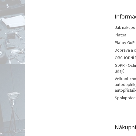
a
t
Informa
í
Jak nakupo
Platba
Platby GoP
Doprava a 
OBCHODNÍ 
GDPR - Och
údajů
Velkoobcho
autodoplňk
autopřísluš
Spolupráce
Nákupní