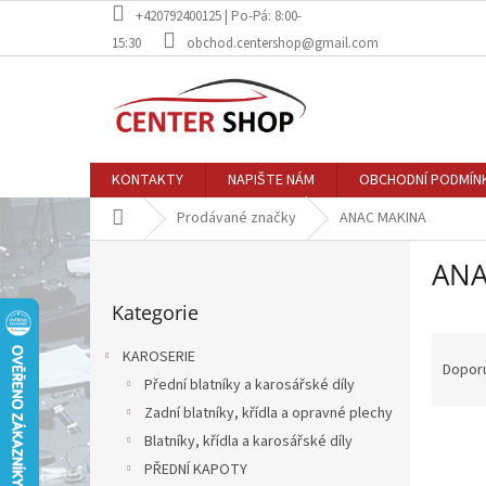
Přejít
+420792400125 | Po-Pá: 8:00-
na
15:30
obchod.centershop@gmail.com
obsah
KONTAKTY
NAPIŠTE NÁM
OBCHODNÍ PODMÍN
Domů
Prodávané značky
ANAC MAKINA
P
ANA
o
Přeskočit
s
Kategorie
kategorie
t
Ř
r
KAROSERIE
a
a
Dopor
Přední blatníky a karosářské díly
z
n
e
Zadní blatníky, křídla a opravné plechy
n
V
n
í
Blatníky, křídla a karosářské díly
ý
í
p
PŘEDNÍ KAPOTY
p