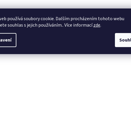
web používá soubory cookie. Dalším procházením tohoto webu
jete souhlas s jejich používáním.. Více informací
zde
.
avení
Souh