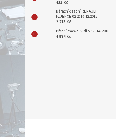
483 Kč
Nárazník zadní RENAULT
FLUENCE 02.2010-12.2015
2 213 Kč
Přední maska Audi A7 2014–2018
4 974 Kč
Z
á
p