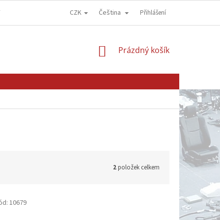
CZK
Čeština
Y
OBCHODNÍ PODMÍNKY
GDPR - OCHRANA OSOBNÍCH ÚDAJŮ
Přihlášení
NÁKUPNÍ
Prázdný košík
KOŠÍK
2
položek celkem
ód:
10679