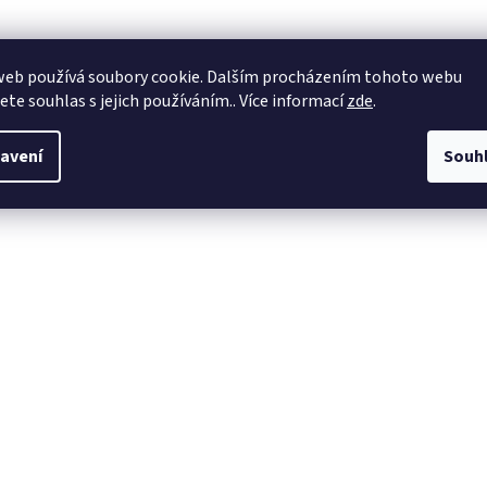
web používá soubory cookie. Dalším procházením tohoto webu
jete souhlas s jejich používáním.. Více informací
zde
.
avení
Souh