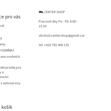
⛟ CENTER SHOP
ce pro vás
Pracovní dny Po - Pá: 8:00 -
vat
15:30
obchod.centershop@gmail.com
ay
ceny
tel. +420 792 400 125
PODMÍNKY
rana osobních
dní prodej pro
y a
enství
 s autoservisy
 košík