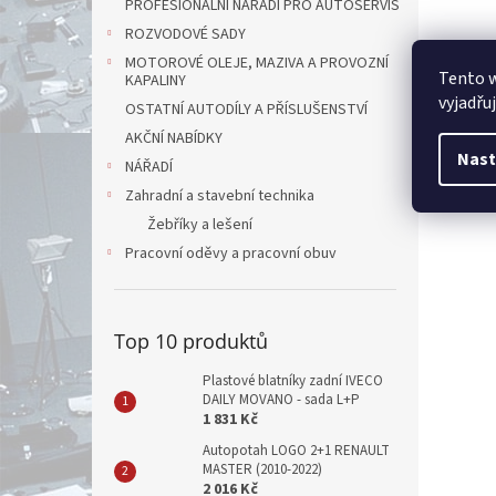
PROFESIONÁLNÍ NÁŘADÍ PRO AUTOSERVIS
ROZVODOVÉ SADY
MOTOROVÉ OLEJE, MAZIVA A PROVOZNÍ
Tento 
KAPALINY
vyjadřu
OSTATNÍ AUTODÍLY A PŘÍSLUŠENSTVÍ
AKČNÍ NABÍDKY
Nast
NÁŘADÍ
Zahradní a stavební technika
Žebříky a lešení
Pracovní oděvy a pracovní obuv
Top 10 produktů
Plastové blatníky zadní IVECO
DAILY MOVANO - sada L+P
1 831 Kč
Autopotah LOGO 2+1 RENAULT
MASTER (2010-2022)
2 016 Kč