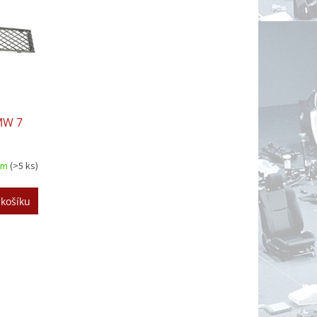
BMW 7
em
(>5 ks)
 košíku