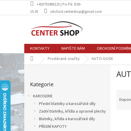
Přejít
+420792400125 | Po-Pá: 8:00-
na
15:30
obchod.centershop@gmail.com
obsah
KONTAKTY
NAPIŠTE NÁM
OBCHODNÍ PODMÍN
Domů
Prodávané značky
AUTO-GOSK
P
AUT
o
Přeskočit
s
Kategorie
kategorie
t
Ř
r
KAROSERIE
a
a
Dopor
Přední blatníky a karosářské díly
z
n
e
Zadní blatníky, křídla a opravné plechy
n
V
n
í
Blatníky, křídla a karosářské díly
ý
í
p
PŘEDNÍ KAPOTY
p