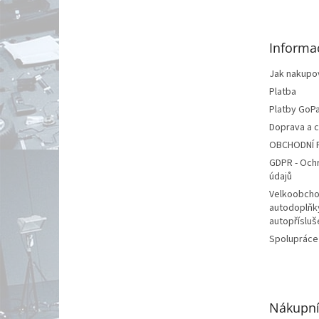
p
a
t
Informa
í
Jak nakupo
Platba
Platby GoP
Doprava a 
OBCHODNÍ 
GDPR - Och
údajů
Velkoobcho
autodoplňk
autopřísluš
Spolupráce
Nákupní