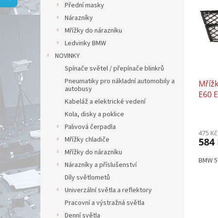
p
a
Přední masky
i
r
n
Nárazníky
s
o
e
p
Mřížky do nárazníku
d
l
r
u
Ledvinky BMW
o
k
NOVINKY
d
t
Spínače světel / přepínače blinkrů
u
ů
Pneumatiky pro nákladní automobily a
Mřížk
k
autobusy
E60 E
t
Kabeláž a elektrické vedení
ů
Kola, disky a poklice
Palivová čerpadla
475 Kč
Mřížky chladiče
584
Mřížky do nárazníku
BMW 5
Nárazníky a příslušenství
Díly světlometů
Univerzální světla a reflektory
Pracovní a výstražná světla
Denní světla