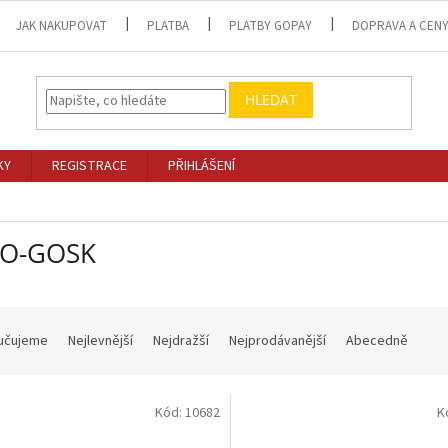
JAK NAKUPOVAT
PLATBA
PLATBY GOPAY
DOPRAVA A CEN
HLEDAT
KY
REGISTRACE
PŘIHLÁŠENÍ
O-GOSK
učujeme
Nejlevnější
Nejdražší
Nejprodávanější
Abecedně
Kód:
10682
K