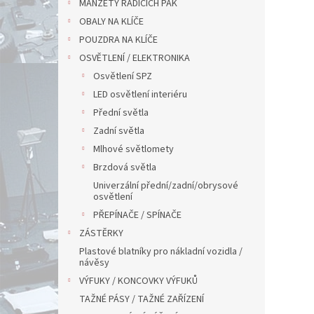
MANŽETY ŘADÍCÍCH PÁK
OBALY NA KLÍČE
POUZDRA NA KLÍČE
OSVĚTLENÍ / ELEKTRONIKA
Osvětlení SPZ
LED osvětlení interiéru
Přední světla
Zadní světla
Mlhové světlomety
Brzdová světla
Univerzální přední/zadní/obrysové
osvětlení
PŘEPÍNAČE / SPÍNAČE
ZÁSTĚRKY
Plastové blatníky pro nákladní vozidla /
návěsy
VÝFUKY / KONCOVKY VÝFUKŮ
TAŽNÉ PÁSY / TAŽNÉ ZAŘÍZENÍ