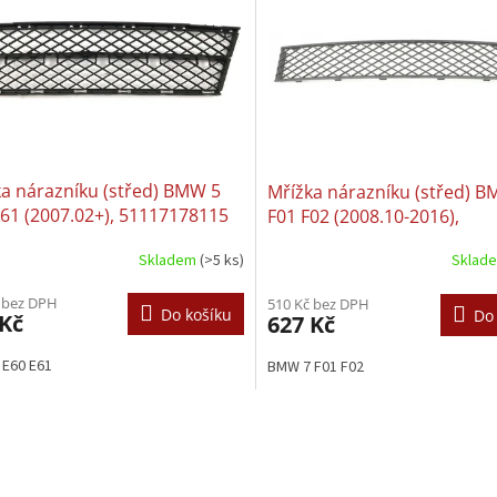
a nárazníku (střed) BMW 5
Mřížka nárazníku (střed) 
61 (2007.02+), 51117178115
F01 F02 (2008.10-2016),
51117183870
Skladem
(>5 ks)
Sklad
 bez DPH
510 Kč bez DPH
Do košíku
Do
 Kč
627 Kč
 E60 E61
BMW 7 F01 F02
O
v
l
á