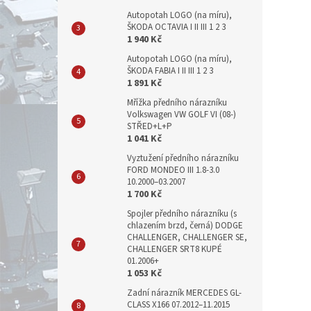
Autopotah LOGO (na míru),
ŠKODA OCTAVIA I II III 1 2 3
1 940 Kč
Autopotah LOGO (na míru),
ŠKODA FABIA I II III 1 2 3
1 891 Kč
Mřížka předního nárazníku
Volkswagen VW GOLF VI (08-)
STŘED+L+P
1 041 Kč
Vyztužení předního nárazníku
FORD MONDEO III 1.8-3.0
10.2000–03.2007
1 700 Kč
Spojler předního nárazníku (s
chlazením brzd, černá) DODGE
CHALLENGER, CHALLENGER SE,
CHALLENGER SRT8 KUPÉ
01.2006+
1 053 Kč
Zadní nárazník MERCEDES GL-
CLASS X166 07.2012–11.2015