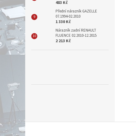
483 Kč
Přední nárazník GAZELLE
07.1994-02.2010
1 330 Kč
Nárazník zadní RENAULT
FLUENCE 02.2010-12.2015
2 213 Kč
Z
á