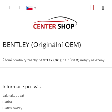
Přejít
NÁKUP
na
obsah
KOŠÍK
BENTLEY (Originální OEM)
Žádné produkty značky
BENTLEY (Originální OEM)
nebyly nalezeny...
Z
á
p
a
Informace pro vás
t
Jak nakupovat
í
Platba
Platby GoPay