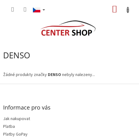
Přejít
NÁKUP
na
obsah
KOŠÍK
DENSO
Žádné produkty značky
DENSO
nebyly nalezeny...
Z
á
p
a
Informace pro vás
t
Jak nakupovat
í
Platba
Platby GoPay