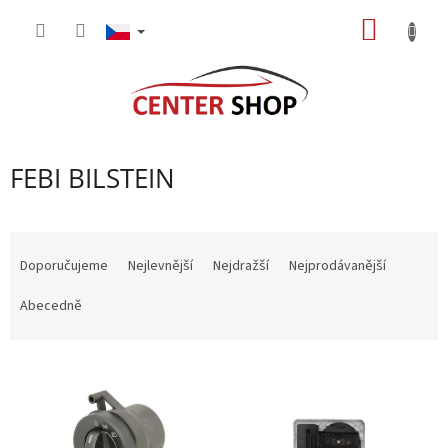
Přejít
NÁKUP
na
obsah
KOŠÍK
FEBI BILSTEIN
Ř
a
Doporučujeme
Nejlevnější
Nejdražší
Nejprodávanější
z
e
Abecedně
n
í
V
p
ý
r
p
o
i
d