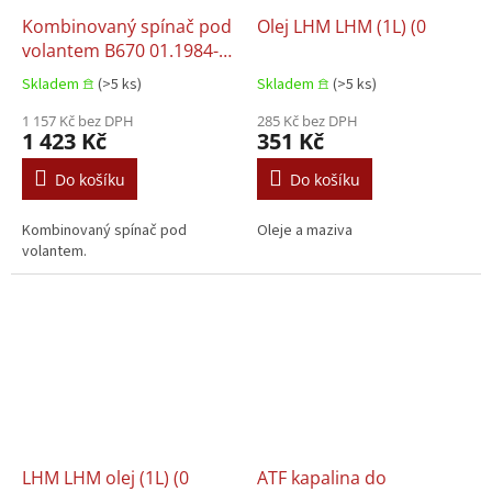
Kombinovaný spínač pod
Olej LHM LHM (1L) (0
volantem B670 01.1984-
12.2010
Skladem 𖠿
(>5 ks)
Skladem 𖠿
(>5 ks)
1 157 Kč bez DPH
285 Kč bez DPH
1 423 Kč
351 Kč
Do košíku
Do košíku
Kombinovaný spínač pod
Oleje a maziva
volantem.
LHM LHM olej (1L) (0
ATF kapalina do