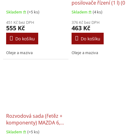
posilovače řízení (1 l) (0
Skladem 𖠿
(>5 ks)
Skladem 𖠿
(4 ks)
451 Kč bez DPH
376 Kč bez DPH
555 Kč
463 Kč
Do košíku
Do košíku
Oleje a maziva
Oleje a maziva
Rozvodová sada (řetěz +
komponenty) MAZDA 6,
Renault 6/COMB, Citroën
Skladem 𖠿
(>5 ks)
CX-5 2.0 02.2012+