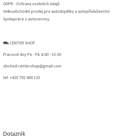
ý
GDPR - Ochrana osobních údajů
p
Velkoobchodní prodej pro autodoplňky a autopříslušenství
i
Spolupráce s autoservisy
s
u
⛟ CENTER SHOP
Pracovní dny Po - Pá: 8:00 - 15:30
obchod.centershop@gmail.com
tel. +420 792 400 125
Dotazník