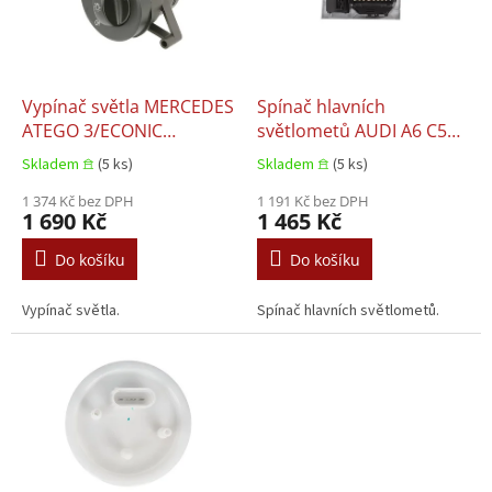
s
u
p
k
r
t
o
ů
d
Vypínač světla MERCEDES
Spínač hlavních
u
ATEGO 3/ECONIC
světlometů AUDI A6 C5
k
2/UNIMOG 05.1988+
01.1997-01.2005
Skladem 𖠿
(5 ks)
Skladem 𖠿
(5 ks)
t
ů
1 374 Kč bez DPH
1 191 Kč bez DPH
1 690 Kč
1 465 Kč
Do košíku
Do košíku
Vypínač světla.
Spínač hlavních světlometů.