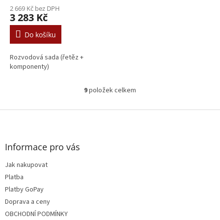
2 669 Kč bez DPH
3 283 Kč
Do košíku
Rozvodová sada (řetěz +
komponenty)
9
položek celkem
O
v
l
Z
á
á
d
p
a
a
Informace pro vás
c
t
í
Jak nakupovat
í
p
Platba
r
v
Platby GoPay
k
Doprava a ceny
y
OBCHODNÍ PODMÍNKY
v