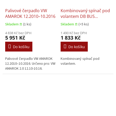
Palivové čerpadlo VW
Kombinovaný spínač pod
AMAROK 12.2010–10.2016
volantem DB BUS
O405/O407/O408
Skladem 𖠿
(1 ks)
Skladem 𖠿
(>5 ks)
4 838 Kč bez DPH
1 490 Kč bez DPH
5 951 Kč
1 833 Kč
Do košíku
Do košíku
Palivové čerpadlo VW AMAROK
Kombinovaný spínač pod
12.2010–10.2016. Určeno pro: VW
volantem.
AMAROK 2.0 12.10-10.16.