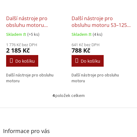
Další nástroje pro
Další nástroje pro
obsluhu motoru
obsluhu motoru 53–125
KOLBENSCHMIDT
mm 125 mm
Skladem 𖠿
(>5 ks)
Skladem 𖠿
(4 ks)
120000317001
KOLBENSCHMIDT
1 776 Kč bez DPH
120000416353
641 Kč bez DPH
2 185 Kč
788 Kč
Do košíku
Do košíku
Další nástroje pro obsluhu
Další nástroje pro obsluhu
motoru
motoru
4
položek celkem
O
v
l
Z
á
á
d
p
a
a
Informace pro vás
c