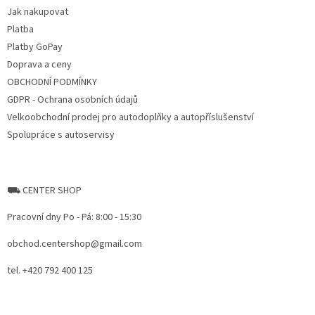
t
í
Jak nakupovat
í
p
Platba
r
v
Platby GoPay
k
Doprava a ceny
y
OBCHODNÍ PODMÍNKY
v
ý
GDPR - Ochrana osobních údajů
p
Velkoobchodní prodej pro autodoplňky a autopříslušenství
i
Spolupráce s autoservisy
s
u
⛟ CENTER SHOP
Pracovní dny Po - Pá: 8:00 - 15:30
obchod.centershop@gmail.com
tel. +420 792 400 125