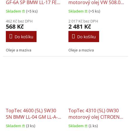
GF-6A SP BMW LL-17 FE+
motorový olej VW 508.00
CHRYSLER MS-12145
VW 509.00
Skladem 𖠿
(>5 ks)
Skladem 𖠿
(>5 ks)
FORD M2C947 B1 JAGUAR
03.5006 LAND ROVER
462 Kč bez DPH
2 017 Kč bez DPH
568 Kč
2 481 Kč
03.5006 MB 229.71 OPEL
OV0401547 VAUXHALL
Do košíku
Do košíku
OV0401547
Oleje a maziva
Oleje a maziva
TopTec 4600 (5L) 5W30
TopTec 4310 (5L) 0W30
SN BMW LL-04 GM LL-A-
motorový olej CITROEN
025 GM LL-B-025 MB
B71 2312 FIAT 9.55535
Skladem 𖠿
(3 ks)
Skladem 𖠿
(1 ks)
229.51 OPEL LL-A-025
DS1 FIAT 9.55535 GS1