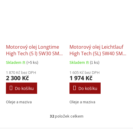
Motorový olej Longtime
Motorový olej Leichtlauf
High Tech (5 l) 5W30 SM
High Tech (5L) 5W40 SM
BMW LL-04 FORD M2C917
B4 BMW LL-01 FIAT
Skladem 𖠿
(>5 ks)
Skladem 𖠿
(1 ks)
A MB 229.51 VW 505.00
9.55535 H2 FIAT 9.55535
VW 505.01
1 870 Kč bez DPH
M2 GM LL-B-025 MB 229.5
1 605 Kč bez DPH
2 300 Kč
1 974 Kč
OPEL LL-B-025 PORSCHE
A40 RENAULT RN 0700
Do košíku
Do košíku
RENAULT RN 0710
Oleje a maziva
Oleje a maziva
32
položek celkem
O
v
l
Z