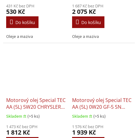
431 Kč bez DPH
M2C946 B1 FORD M2C961
1 687 Kč bez DPH
530 Kč
2 075 Kč
A1 GM 6094M GREAT
WALL GWM HAVAL
Do košíku
Do košíku
HONDA HYUNDAI KIA
MAZDA NISSAN SUBARU
Oleje a maziva
Oleje a maziva
TOY
Motorový olej Special TEC
Motorový olej Special TEC
AA (5L) 5W20 CHRYSLER
AA (5L) 0W20 GF-5 SN
MS-6395 DEXOS1 GEN3
CHRYSLER MS-6395 FORD
Skladem 𖠿
(>5 ks)
Skladem 𖠿
(>5 ks)
FIAT 9.55535 CR1 FORD
M2C946 A GM 6094M
M2C947 A FORD M2C947
1 473 Kč bez DPH
HONDA HYUNDAI ISUZU
1 576 Kč bez DPH
1 812 Kč
1 939 Kč
B1 FORD M2C962 A1 GM
KIA MAZDA MITSUBISHI