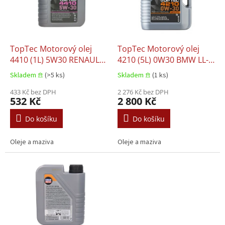
s
u
p
k
r
t
o
ů
d
TopTec Motorový olej
TopTec Motorový olej
u
4410 (1L) 5W30 RENAULT
4210 (5L) 0W30 BMW LL-
k
RN 0700 RENAULT RN
04 MB 229.51 MB 229.52
Skladem 𖠿
(>5 ks)
Skladem 𖠿
(1 ks)
t
0710 RENAULT RN 17
PORSCHE C30 VW 504.00
ů
433 Kč bez DPH
VW 507.00
2 276 Kč bez DPH
532 Kč
2 800 Kč
Do košíku
Do košíku
Oleje a maziva
Oleje a maziva