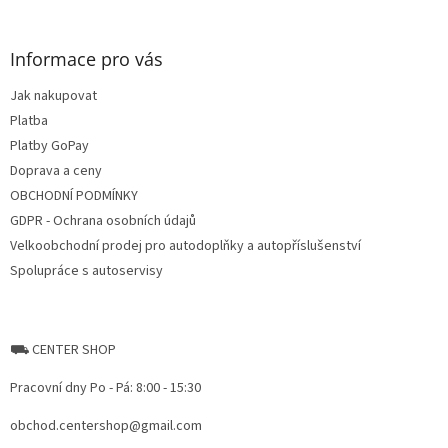
á
á
d
p
a
a
Informace pro vás
c
t
í
Jak nakupovat
í
p
Platba
r
v
Platby GoPay
k
Doprava a ceny
y
OBCHODNÍ PODMÍNKY
v
ý
GDPR - Ochrana osobních údajů
p
Velkoobchodní prodej pro autodoplňky a autopříslušenství
i
Spolupráce s autoservisy
s
u
⛟ CENTER SHOP
Pracovní dny Po - Pá: 8:00 - 15:30
obchod.centershop@gmail.com