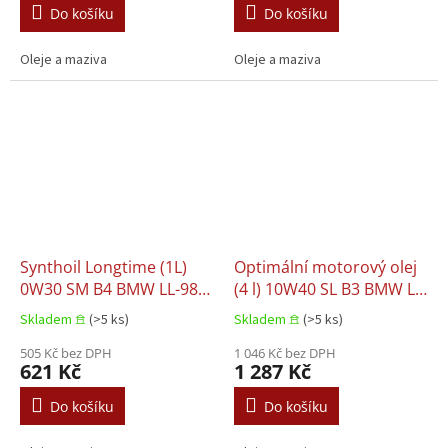
NISSAN PEUGEOT B71
9.55535 S3 HAVAL MB
Do košíku
Do košíku
2290 RENAULT RN
229.31 MB 229.51 MB
229.52 OPEL OV04
Oleje a maziva
Oleje a maziva
Synthoil Longtime (1L)
Optimální motorový olej
0W30 SM B4 BMW LL-98
(4 l) 10W40 SL B3 BMW LL-
MB 229.3 VW 502.00 VW
98 MB 229.1 PORSCHE
Skladem 𖠿
(>5 ks)
Skladem 𖠿
(>5 ks)
505.00
A40 VW 502.00 VW 505.00
505 Kč bez DPH
1 046 Kč bez DPH
621 Kč
1 287 Kč
Do košíku
Do košíku