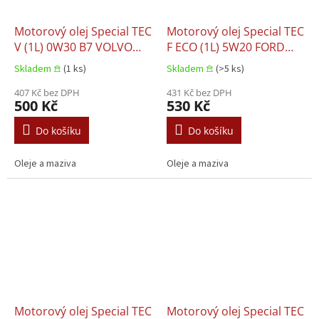
Motorový olej Special TEC
Motorový olej Special TEC
V (1L) 0W30 B7 VOLVO
F ECO (1L) 5W20 FORD
95200377
M2C948 B JAGUAR
Skladem 𖠿
(1 ks)
Skladem 𖠿
(>5 ks)
03.5004 LAND ROVER
407 Kč bez DPH
03.5004
431 Kč bez DPH
500 Kč
530 Kč
Do košíku
Do košíku
Oleje a maziva
Oleje a maziva
Motorový olej Special TEC
Motorový olej Special TEC