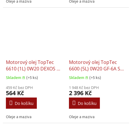
Oleje a maziva
Oleje a maziva
Motorový olej TopTec
Motorový olej TopTec
6610 (1L) 0W20 DEXOS D
6600 (5L) 0W20 GF-6A SP
FORD M2C952 A1 JAGUAR
BMW LL-17 FE+ CHRYSLER
Skladem 𖠿
(>5 ks)
Skladem 𖠿
(>5 ks)
03.5006 LAND ROVER
MS-12145 FORD M2C947
03.5006 MB 229.71 OPEL
459 Kč bez DPH
B1 JAGUAR 03.5006 LAND
1 948 Kč bez DPH
564 Kč
2 396 Kč
OV0401547
ROVER 03.5006 MB 229.71
OPEL OV0401547
Do košíku
Do košíku
VAUXHALL OV0401547
Oleje a maziva
Oleje a maziva