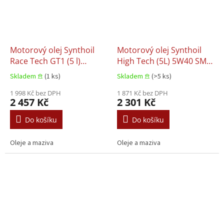
Motorový olej Synthoil
Motorový olej Synthoil
Race Tech GT1 (5 l)
High Tech (5L) 5W40 SM
10W60 SL
B3 B4 BMW LL-98 MB
Skladem 𖠿
(1 ks)
Skladem 𖠿
(>5 ks)
229.1 VW 502.00 VW
1 998 Kč bez DPH
505.00
1 871 Kč bez DPH
2 457 Kč
2 301 Kč
Do košíku
Do košíku
Oleje a maziva
Oleje a maziva