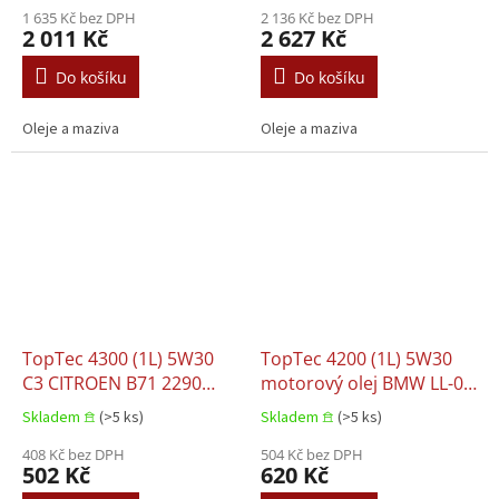
OPEL LL-B-025 VW 502.00
1 635 Kč bez DPH
PEUGEOT B71 2312
2 136 Kč bez DPH
2 011 Kč
2 627 Kč
VW 505.00 VW 505.01
Do košíku
Do košíku
Oleje a maziva
Oleje a maziva
TopTec 4300 (1L) 5W30
TopTec 4200 (1L) 5W30
C3 CITROEN B71 2290
motorový olej BMW LL-01
FIAT 9.55535 S1 HONDA
FE model do KONCE 2018
Skladem 𖠿
(>5 ks)
Skladem 𖠿
(>5 ks)
HYUNDAI KIA MB 226.52
BMW LL-01 model do
MB 229.31 MB 229.51 MB
408 Kč bez DPH
KONCE 2018 BMW LL-04
504 Kč bez DPH
502 Kč
620 Kč
229.52 MITSUBISHI
FIAT 9.55535 S1 FIAT