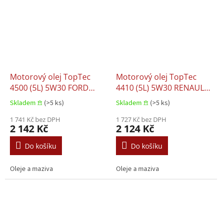
Motorový olej TopTec
Motorový olej TopTec
4500 (5L) 5W30 FORD
4410 (5L) 5W30 RENAULT
M2C934 B
RN 0700 RENAULT RN
Skladem 𖠿
(>5 ks)
Skladem 𖠿
(>5 ks)
0710 RENAULT RN 17
1 741 Kč bez DPH
1 727 Kč bez DPH
2 142 Kč
2 124 Kč
Do košíku
Do košíku
Oleje a maziva
Oleje a maziva