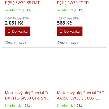
F (5L) 5W30 B5 FIAT
F (1L) 0W30 FORD
9.55535 G1 FORD M2C913
M2C950 A JAGUAR
Skladem 𖠿
(>5 ks)
Skladem 𖠿
(>5 ks)
A FORD M2C913 B FORD
03.5007 LAND ROVER
M2C913 C FORD M2C913
1 667 Kč bez DPH
03.5007
462 Kč bez DPH
2 051 Kč
568 Kč
D FORD WSS-M2C913-D
IVECO 18-1811 S1
Do košíku
Do košíku
STJLR.03.5003
Oleje a maziva
Oleje a maziva
Motorový olej Special Tec
Motorový olej Special TEC
DX1 (1L) 5W30 GF-5 SN
AA (5L) 5W30 DEXOS1
DEXOS1 GEN2 FORD
GEN3 FIAT 9.55535 CR1
Skladem 𖠿
(>5 ks)
Skladem 𖠿
(>5 ks)
M2C946 A NISSAN
FORD M2C946 A FORD