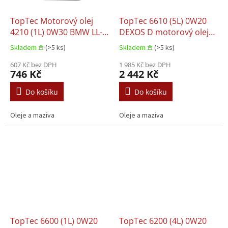
TopTec Motorový olej
TopTec 6610 (5L) 0W20
4210 (1L) 0W30 BMW LL-
DEXOS D motorový olej
04 MB 229.51 MB 229.52
FORD M2C952 A1 JAGUAR
Skladem 𖠿
(>5 ks)
Skladem 𖠿
(>5 ks)
PORSCHE C30 VW 504.00
03.5006 LAND ROVER
VW 507.00
607 Kč bez DPH
03.5006 MB 229.71 OPEL
1 985 Kč bez DPH
746 Kč
2 442 Kč
OV0401547
Do košíku
Do košíku
Oleje a maziva
Oleje a maziva
TopTec 6600 (1L) 0W20
TopTec 6200 (4L) 0W20