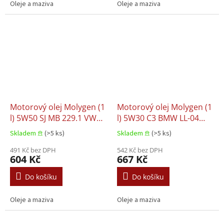
Oleje a maziva
Oleje a maziva
Motorový olej Molygen (1
Motorový olej Molygen (1
l) 5W50 SJ MB 229.1 VW
l) 5W30 C3 BMW LL-04
502.00 VW 505.00
DEXOS 2 MB 229.31 MB
Skladem 𖠿
(>5 ks)
Skladem 𖠿
(>5 ks)
229.51 MB 229.52
491 Kč bez DPH
542 Kč bez DPH
604 Kč
667 Kč
Do košíku
Do košíku
Oleje a maziva
Oleje a maziva