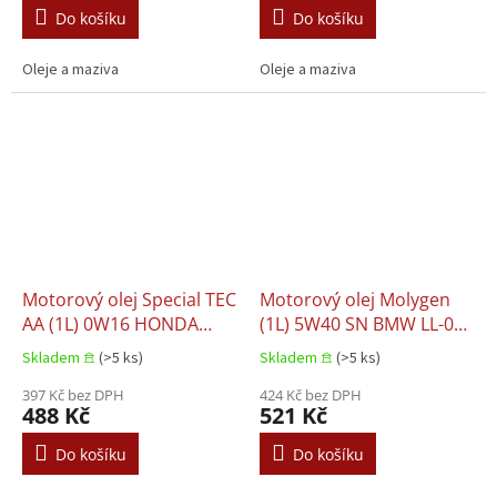
6094M HONDA HYUNDAI
NISSAN SUBARU TOYOTA
Do košíku
Do košíku
KIA MAZDA MITSUBISHI
NISSAN SUBA
Oleje a maziva
Oleje a maziva
Motorový olej Special TEC
Motorový olej Molygen
AA (1L) 0W16 HONDA
(1L) 5W40 SN BMW LL-01
LEXUS SUZUKI TOYOTA
FIAT 9.55535 H2 FIAT
Skladem 𖠿
(>5 ks)
Skladem 𖠿
(>5 ks)
9.55535 N2 FIAT 9.55535
397 Kč bez DPH
Z2 GM LL-B-025 MB 229.5
424 Kč bez DPH
488 Kč
521 Kč
OPEL LL-B-025 PORSCHE
A40 RENAULT RN 0700
Do košíku
Do košíku
RENAULT RN 0710 VW
502.