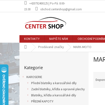
Přejít
+420792400125 | Po-Pá: 8:00-
na
15:30
obchod.centershop@gmail.com
obsah
KONTAKTY
NAPIŠTE NÁM
OBCHODNÍ PODMÍN
Domů
Prodávané značky
MARK-MOTO
P
MA
o
Přeskočit
s
Kategorie
kategorie
t
Ř
r
KAROSERIE
a
a
Dopor
Přední blatníky a karosářské díly
z
n
e
Zadní blatníky, křídla a opravné plechy
n
V
n
í
Blatníky, křídla a karosářské díly
ý
í
p
PŘEDNÍ KAPOTY
p