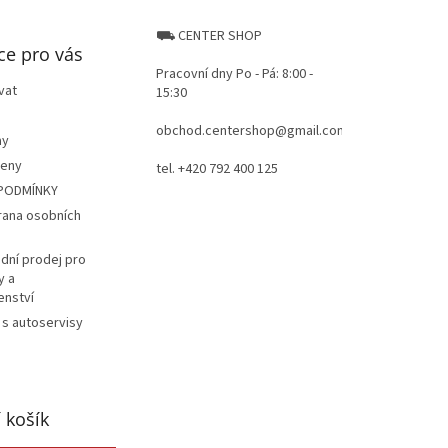
⛟ CENTER SHOP
ce pro vás
Pracovní dny Po - Pá: 8:00 -
vat
15:30
obchod.centershop@gmail.com
ay
ceny
tel. +420 792 400 125
PODMÍNKY
rana osobních
dní prodej pro
y a
enství
 s autoservisy
 košík