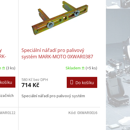
y
Speciální nářadí pro palivový
RK-
systém MARK-MOTO 0XWAR0387
m 𖠿
(3 ks)
Skladem 𖠿
(>5 ks)
580 Kč bez DPH
košíku
Do košíku
714 Kč
izačních
Speciální nářadí pro palivový systém
WAR0122
Kód:
0XWAR0016