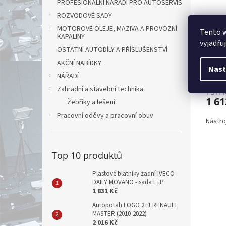
PROFESIONÁLNÍ NÁŘADÍ PRO AUTOSERVIS
ROZVODOVÉ SADY
MOTOROVÉ OLEJE, MAZIVA A PROVOZNÍ
Tento 
KAPALINY
Nást
vyjadřu
OSTATNÍ AUTODÍLY A PŘÍSLUŠENSTVÍ
MARK
AKČNÍ NABÍDKY
Nast
NÁŘADÍ
Zahradní a stavební technika
1 311 
1 61
Žebříky a lešení
Pracovní oděvy a pracovní obuv
Nástro
Top 10 produktů
Plastové blatníky zadní IVECO
DAILY MOVANO - sada L+P
1 831 Kč
Autopotah LOGO 2+1 RENAULT
MASTER (2010-2022)
2 016 Kč