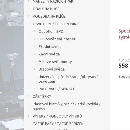
MANŽETY ŘADÍCÍCH PÁK
OBALY NA KLÍČE
POUZDRA NA KLÍČE
OSVĚTLENÍ / ELEKTRONIKA
Speci
Osvětlení SPZ
syst
LED osvětlení interiéru
0XWA
Přední světla
Zadní světla
454 Kč
Mlhové světlomety
558
Brzdová světla
Speciá
Univerzální přední/zadní/obrysové
osvětlení
PŘEPÍNAČE / SPÍNAČE
ZÁSTĚRKY
Plastové blatníky pro nákladní vozidla /
návěsy
VÝFUKY / KONCOVKY VÝFUKŮ
TAŽNÉ PÁSY / TAŽNÉ ZAŘÍZENÍ