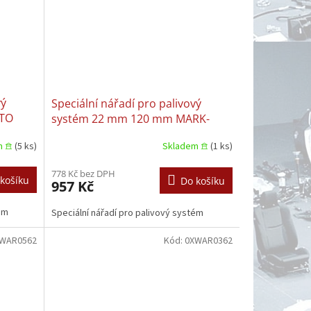
vý
Speciální nářadí pro palivový
OTO
systém 22 mm 120 mm MARK-
MOTO 0XWAR0016 MAN
m 𖠿
(5 ks)
Skladem 𖠿
(1 ks)
MERCEDES SCANIA VOLVO |
MERCEDES SCANIA VOLVO |
778 Kč bez DPH
SCANIA VOLVO
košíku
Do košíku
957 Kč
ém
Speciální nářadí pro palivový systém
WAR0562
Kód:
0XWAR0362