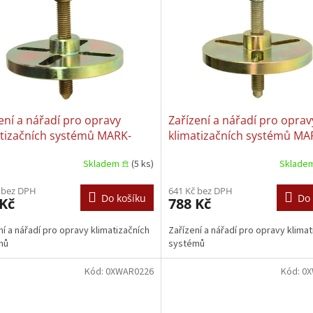
ení a nářadí pro opravy
Zařízení a nářadí pro oprav
atizačních systémů MARK-
klimatizačních systémů MA
 0XWAR0013B
MOTO 0XWAR0013A
Skladem 𖠿
(5 ks)
Sklade
 bez DPH
641 Kč bez DPH
Do košíku
Do 
 Kč
788 Kč
ní a nářadí pro opravy klimatizačních
Zařízení a nářadí pro opravy klimat
mů
systémů
Kód:
0XWAR0226
Kód:
0X