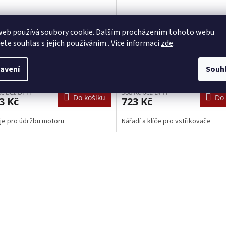
web používá soubory cookie. Dalším procházením tohoto webu
roje pro údržbu motoru
Nářadí a klíče pro vstřikova
jete souhlas s jejich používáním.. Více informací
zde
.
-MOTO 0XWAR0024
MARK-MOTO 0XWAR0391
avení
Souh
Skladem 𖠿
(>5 ks)
Sklade
Kč bez DPH
588 Kč bez DPH
Do košíku
Do 
3 Kč
723 Kč
je pro údržbu motoru
Nářadí a klíče pro vstřikovače
O
v
l
á
d
a
c
í
p