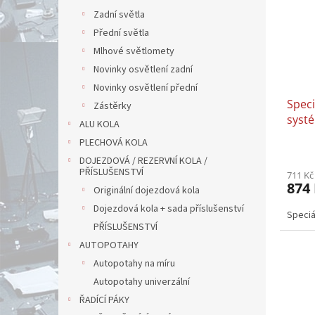
Zadní světla
Přední světla
Mlhové světlomety
Novinky osvětlení zadní
Novinky osvětlení přední
Speci
Zástěrky
syst
ALU KOLA
OPEL
PLECHOVÁ KOLA
vysun
DOJEZDOVÁ / REZERVNÍ KOLA /
PŘÍSLUŠENSTVÍ
711 Kč
874
Originální dojezdová kola
Dojezdová kola + sada příslušenství
Speciá
PŘÍSLUŠENSTVÍ
AUTOPOTAHY
Autopotahy na míru
Autopotahy univerzální
ŘADÍCÍ PÁKY