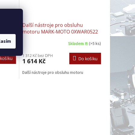
če
Další nástroje pro obsluhu
motoru MARK-MOTO 0XWAR0522
CITROEN FIAT IVECO PEUGEOT |
lasím
m 𖠿
(3 ks)
Skladem 𖠿
(>5 ks)
FIAT IVECO PEUGEOT | IVECO
PEUGEOT
1 312 Kč bez DPH
košíku
Do košíku
1 614 Kč
Další nástroje pro obsluhu motoru