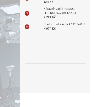
483 Kč
Nárazník zadní RENAULT
FLUENCE 02.2010-12.2015
2 213 Kč
Přední maska Audi A7 2014–2018
4 974 Kč
Z
á
p