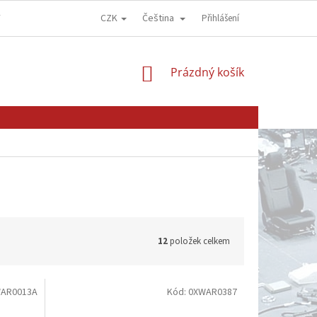
CZK
Čeština
Y
OBCHODNÍ PODMÍNKY
GDPR - OCHRANA OSOBNÍCH ÚDAJŮ
Přihlášení
NÁKUPNÍ
Prázdný košík
KOŠÍK
12
položek celkem
AR0013A
Kód:
0XWAR0387