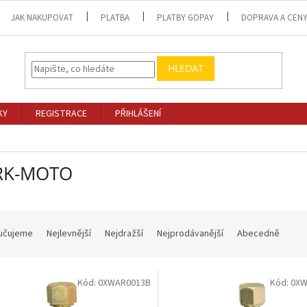
JAK NAKUPOVAT
PLATBA
PLATBY GOPAY
DOPRAVA A CEN
HLEDAT
KY
REGISTRACE
PŘIHLÁŠENÍ
RK-MOTO
učujeme
Nejlevnější
Nejdražší
Nejprodávanější
Abecedně
Kód:
0XWAR0013B
Kód:
0XW