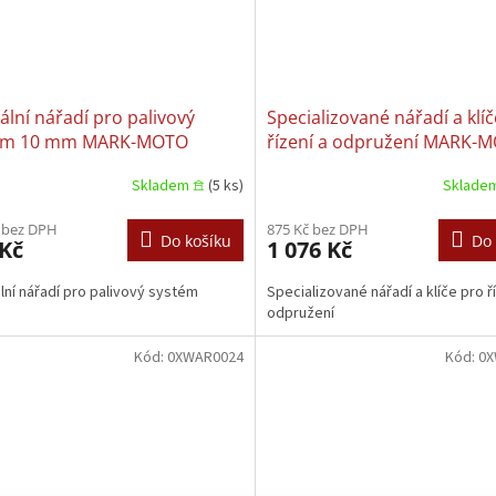
ální nářadí pro palivový
Specializované nářadí a klí
ém 10 mm MARK-MOTO
řízení a odpružení MARK-
R0104
0XWAR0562 SUZUKI
Skladem 𖠿
(5 ks)
Sklade
 bez DPH
875 Kč bez DPH
Do košíku
Do 
 Kč
1 076 Kč
lní nářadí pro palivový systém
Specializované nářadí a klíče pro ř
odpružení
Kód:
0XWAR0024
Kód:
0X