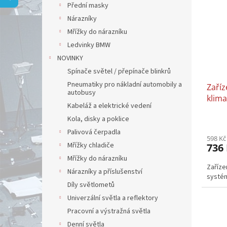
p
a
Přední masky
i
r
n
Nárazníky
s
o
e
p
Mřížky do nárazníku
d
l
r
u
Ledvinky BMW
o
k
NOVINKY
d
t
Spínače světel / přepínače blinkrů
u
ů
Pneumatiky pro nákladní automobily a
Zaříz
k
autobusy
klim
t
Kabeláž a elektrické vedení
MOTO
ů
Kola, disky a poklice
Palivová čerpadla
598 Kč
Mřížky chladiče
736
Mřížky do nárazníku
Zaříze
Nárazníky a příslušenství
systé
Díly světlometů
Univerzální světla a reflektory
Pracovní a výstražná světla
Denní světla