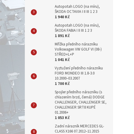
Autopotah LOGO (na míru),
ŠKODA OCTAVIA I II III 1 2 3
1 940 Kč
Autopotah LOGO (na míru),
ŠKODA FABIA I II III 1 2 3
1 891 Kč
Mřížka předního nárazníku
Volkswagen VW GOLF VI (08-)
STŘED+L+P
1 041 Kč
Vyztužení předního nárazníku
FORD MONDEO III 1.8-3.0
10.2000–03.2007
1 700 Kč
Spojler předního nárazníku (s
chlazením brzd, černá) DODGE
CHALLENGER, CHALLENGER SE,
CHALLENGER SRT8 KUPÉ
01.2006+
1 053 Kč
Zadní nárazník MERCEDES GL-
CLASS X166 07.2012–11.2015