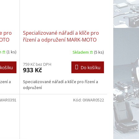
če pro
Specializované nářadí a klíče pro
MOTO
řízení a odpružení MARK-MOTO
0XWAR0362 CITROEN/PEUGEOT |
m 𖠿
(1 ks)
Skladem 𖠿
(5 ks)
PEUGEOT
759 Kč bez DPH
košíku
Do košíku
933 Kč
ízení a
Specializované nářadí a klíče pro řízení a
odpružení
WAR0391
Kód:
0XWAR0522