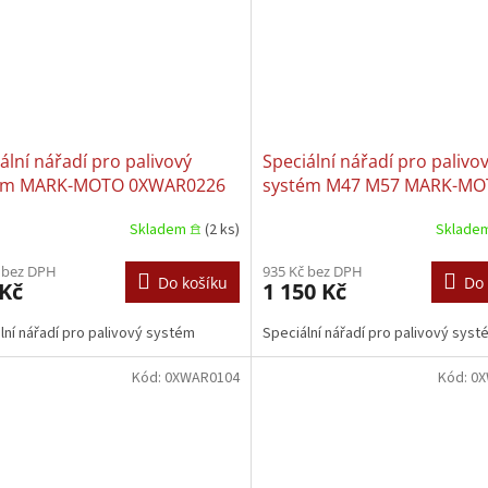
ální nářadí pro palivový
Speciální nářadí pro palivo
ém MARK-MOTO 0XWAR0226
systém M47 M57 MARK-M
, vznětové motory, pro
0XWAR0122 BMW ROVER,
Skladem 𖠿
(2 ks)
Sklade
utí vstřikovače
vznětové motory, 2
 bez DPH
935 Kč bez DPH
Do košíku
Do 
 Kč
1 150 Kč
lní nářadí pro palivový systém
Speciální nářadí pro palivový syst
Kód:
0XWAR0104
Kód:
0X