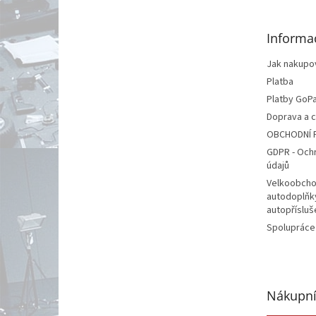
a
t
Informa
í
Jak nakupo
Platba
Platby GoP
Doprava a 
OBCHODNÍ 
GDPR - Och
údajů
Velkoobcho
autodoplňk
autopřísluš
Spolupráce
Nákupní