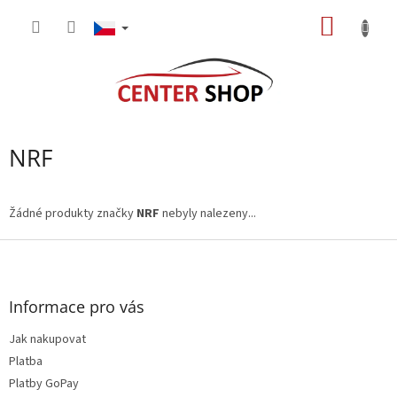
Přejít
NÁKUP
na
obsah
KOŠÍK
NRF
Žádné produkty značky
NRF
nebyly nalezeny...
Z
á
p
a
Informace pro vás
t
Jak nakupovat
í
Platba
Platby GoPay