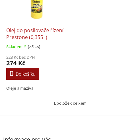
s
u
p
k
r
t
o
ů
d
Olej do posilovače řízení
u
Prestone (0,355 l)
k
Skladem 𖠿
(>5 ks)
t
ů
223 Kč bez DPH
274 Kč
Do košíku
Oleje a maziva
1
položek celkem
O
v
l
Z
á
á
d
p
a
a
Informace pro vás