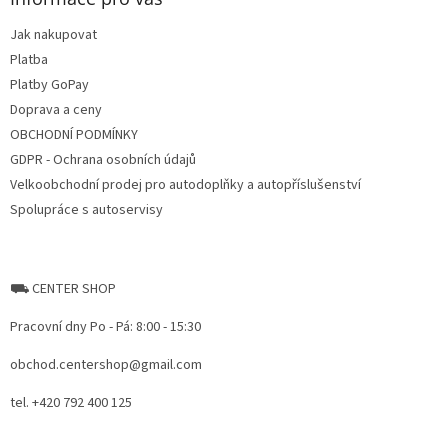
c
t
í
Jak nakupovat
í
p
Platba
r
v
Platby GoPay
k
Doprava a ceny
y
OBCHODNÍ PODMÍNKY
v
ý
GDPR - Ochrana osobních údajů
p
Velkoobchodní prodej pro autodoplňky a autopříslušenství
i
Spolupráce s autoservisy
s
u
⛟ CENTER SHOP
Pracovní dny Po - Pá: 8:00 - 15:30
obchod.centershop@gmail.com
tel. +420 792 400 125