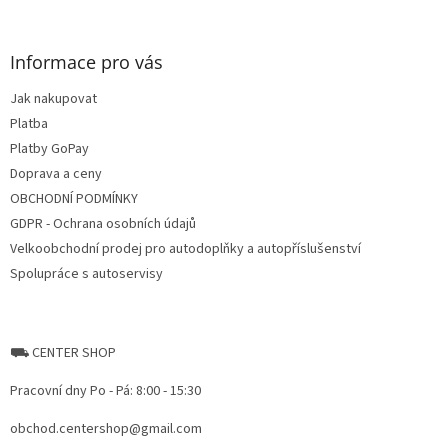
á
á
d
p
a
a
Informace pro vás
c
t
í
Jak nakupovat
í
p
Platba
r
v
Platby GoPay
k
Doprava a ceny
y
OBCHODNÍ PODMÍNKY
v
ý
GDPR - Ochrana osobních údajů
p
Velkoobchodní prodej pro autodoplňky a autopříslušenství
i
Spolupráce s autoservisy
s
u
⛟ CENTER SHOP
Pracovní dny Po - Pá: 8:00 - 15:30
obchod.centershop@gmail.com