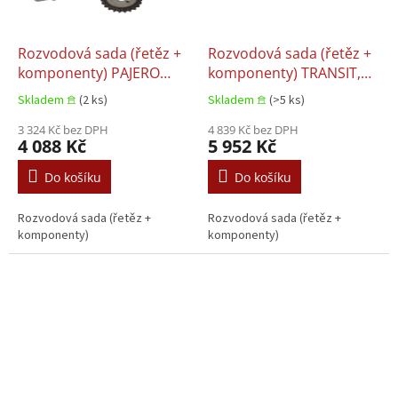
Rozvodová sada (řetěz +
Rozvodová sada (řetěz +
komponenty) PAJERO
komponenty) TRANSIT,
CLASSIC, PAJERO II,
TRANSIT CUSTOM V362,
Skladem 𖠿
(2 ks)
Skladem 𖠿
(>5 ks)
PAJERO III, PAJERO IV,
TRANSIT TOURNEO,
PAJERO SPORT II 3.2D
3 324 Kč bez DPH
TRANSIT V363
4 839 Kč bez DPH
4 088 Kč
5 952 Kč
04.2000+
2.2D/2.4D/3.2D 01.2000+
Do košíku
Do košíku
Rozvodová sada (řetěz +
Rozvodová sada (řetěz +
komponenty)
komponenty)