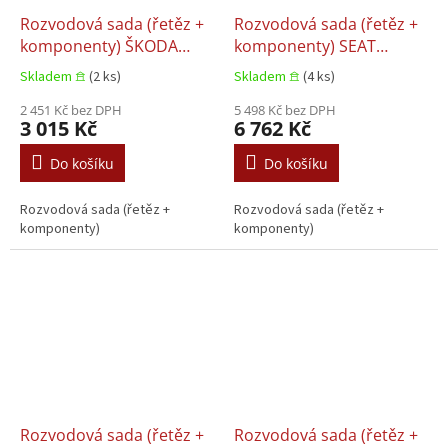
Rozvodová sada (řetěz +
Rozvodová sada (řetěz +
komponenty) ŠKODA
komponenty) SEAT
FABIA I, Škoda FABIA I
ALHAMBRA, SEAT ALTEA,
Skladem 𖠿
(2 ks)
Skladem 𖠿
(4 ks)
PRAKTIK, Škoda FABIA II,
SEAT ALTEA XL, SEAT
Škoda ROOMSTER, Škoda
2 451 Kč bez DPH
EXEO, SEAT EXEO ST,
5 498 Kč bez DPH
3 015 Kč
6 762 Kč
ROOMSTER PRAKTIK VW
LEON, SEAT TOLEDO III
POLO IV 1.2 10.2001–
ŠKODA OCTAVIA II, Škoda
Do košíku
Do košíku
05.2015
SUPERB II, Škoda YETI 1.8-
2.0H 09.2004–09.2018
Rozvodová sada (řetěz +
Rozvodová sada (řetěz +
komponenty)
komponenty)
Rozvodová sada (řetěz +
Rozvodová sada (řetěz +