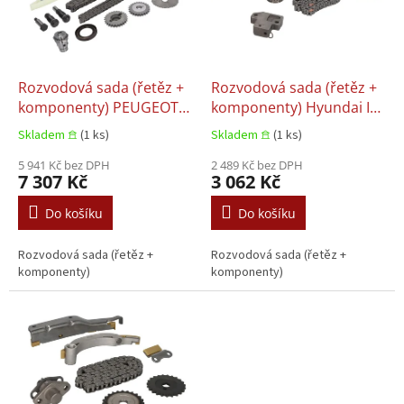
s
u
p
k
r
t
o
ů
d
Rozvodová sada (řetěz +
Rozvodová sada (řetěz +
u
komponenty) PEUGEOT
komponenty) Hyundai I20
k
BOXER 3.0D 04.2006+
I, Hyundai I30, Hyundai
Skladem 𖠿
(1 ks)
Skladem 𖠿
(1 ks)
t
IX20, Hyundai TUCSON,
ů
5 941 Kč bez DPH
Hyundai VELOSTER KIA
2 489 Kč bez DPH
7 307 Kč
3 062 Kč
CARENS III, CEE'D, Kia
CERATO I, Kia CERATO II
Do košíku
Do košíku
1.4-1.6LPG 04.2004+
Rozvodová sada (řetěz +
Rozvodová sada (řetěz +
komponenty)
komponenty)