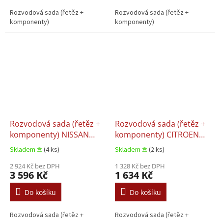
Rozvodová sada (řetěz +
Rozvodová sada (řetěz +
komponenty)
komponenty)
Rozvodová sada (řetěz +
Rozvodová sada (řetěz +
komponenty) NISSAN
komponenty) CITROEN
PRIMASTAR, QASHQAI I, X-
BERLINGO, Citroën
Skladem 𖠿
(4 ks)
Skladem 𖠿
(2 ks)
TRAIL, X-TRAIL II, X-TRAIL
BERLINGO MULTISPACE,
III OPEL ASTRA H, Opel
2 924 Kč bez DPH
Citroën
1 328 Kč bez DPH
3 596 Kč
1 634 Kč
ASTRA J, Opel INSIGNIA A
BERLINGO/MINIVAN,
1.0-2.0D 08.2002+
Citroën C2, Citroën C3 I,
Do košíku
Do košíku
Citroën C3 II, Citroën C3
PICASSO, Citroën C4 1.4D-
Rozvodová sada (řetěz +
Rozvodová sada (řetěz +