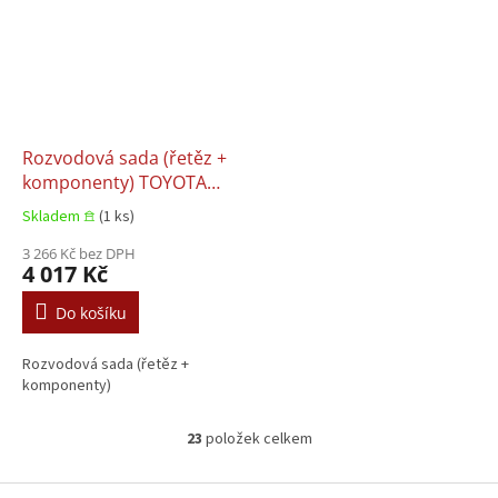
Rozvodová sada (řetěz +
komponenty) TOYOTA
AURIS, AVENSIS, CALDINA,
Skladem 𖠿
(1 ks)
CELICA, COROLLA,
COROLLA VERSO,
3 266 Kč bez DPH
4 017 Kč
Hyundai MATRIX, MR2 III,
OPA, PREMIO, RAV 4 II,
Do košíku
WISH 1.4/1.6/1.8 08.1999–
07.2014
Rozvodová sada (řetěz +
komponenty)
23
položek celkem
O
v
l
Z