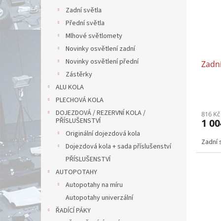
Zadní světla
Přední světla
Mlhové světlomety
Novinky osvětlení zadní
Novinky osvětlení přední
Zadní
Zástěrky
ALU KOLA
PLECHOVÁ KOLA
DOJEZDOVÁ / REZERVNÍ KOLA /
816 Kč
PŘÍSLUŠENSTVÍ
1 00
Originální dojezdová kola
Zadní 
Dojezdová kola + sada příslušenství
PŘÍSLUŠENSTVÍ
AUTOPOTAHY
Autopotahy na míru
Autopotahy univerzální
ŘADÍCÍ PÁKY