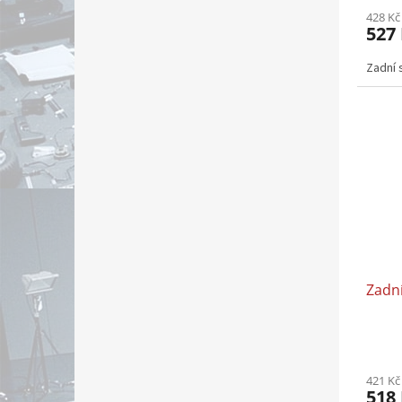
428 Kč
527
Zadní 
Zadní
421 Kč
518