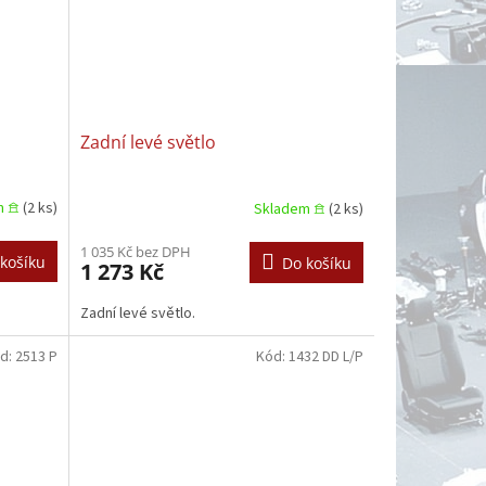
Zadní levé světlo
m 𖠿
(2 ks)
Skladem 𖠿
(2 ks)
1 035 Kč bez DPH
košíku
Do košíku
1 273 Kč
Zadní levé světlo.
d:
2513 P
Kód:
1432 DD L/P