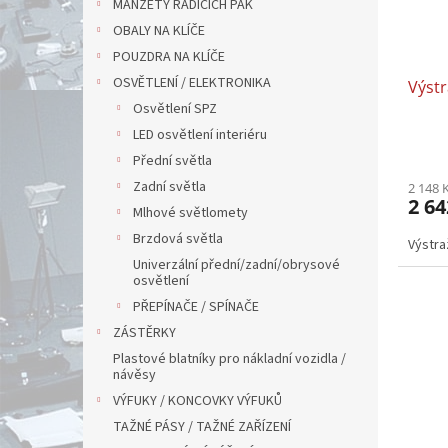
MANŽETY ŘADÍCÍCH PÁK
OBALY NA KLÍČE
POUZDRA NA KLÍČE
OSVĚTLENÍ / ELEKTRONIKA
Výstr
Osvětlení SPZ
LED osvětlení interiéru
Přední světla
Zadní světla
2 148 
2 64
Mlhové světlomety
Brzdová světla
Výstra
Univerzální přední/zadní/obrysové
osvětlení
PŘEPÍNAČE / SPÍNAČE
ZÁSTĚRKY
Plastové blatníky pro nákladní vozidla /
návěsy
VÝFUKY / KONCOVKY VÝFUKŮ
TAŽNÉ PÁSY / TAŽNÉ ZAŘÍZENÍ