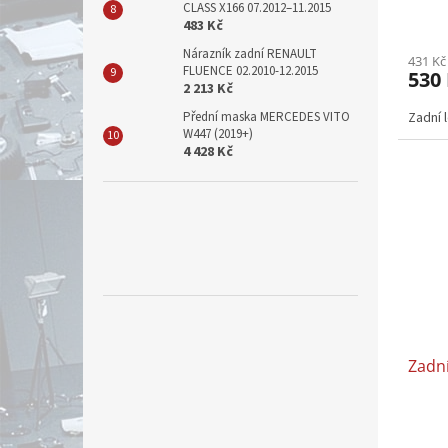
CLASS X166 07.2012–11.2015
483 Kč
Nárazník zadní RENAULT
431 Kč
FLUENCE 02.2010-12.2015
530
2 213 Kč
Přední maska MERCEDES VITO
Zadní 
W447 (2019+)
4 428 Kč
Zadní