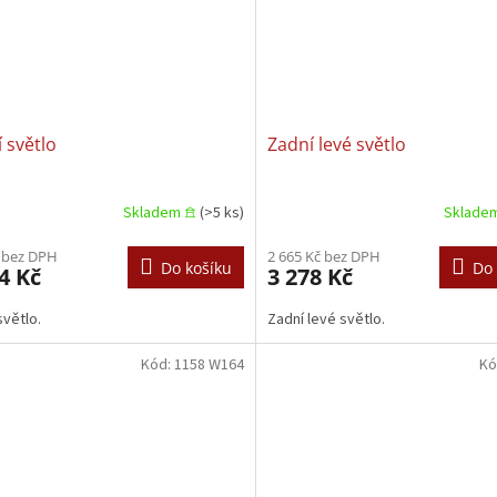
 světlo
Zadní levé světlo
Skladem 𖠿
(>5 ks)
Sklade
 bez DPH
2 665 Kč bez DPH
Do košíku
Do 
4 Kč
3 278 Kč
světlo.
Zadní levé světlo.
Kód:
1158 W164
Kó