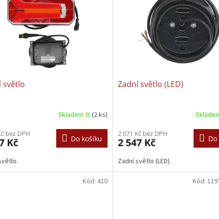
 světlo
Zadní světlo (LED)
Skladem 𖠿
(2 ks)
Sklade
Kč bez DPH
2 071 Kč bez DPH
Do košíku
Do 
7 Kč
2 547 Kč
světlo.
Zadní světlo (LED).
Kód:
410
Kód:
119