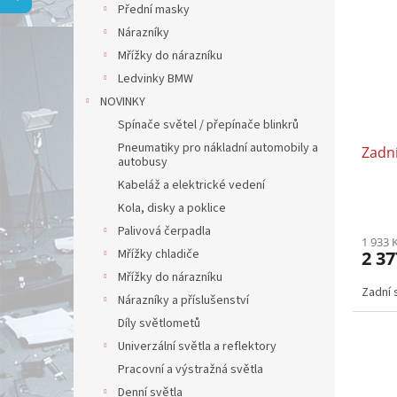
p
a
Přední masky
i
r
n
Nárazníky
s
o
e
p
Mřížky do nárazníku
d
l
r
u
Ledvinky BMW
o
k
NOVINKY
d
t
Spínače světel / přepínače blinkrů
u
ů
Pneumatiky pro nákladní automobily a
Zadní
k
autobusy
t
Kabeláž a elektrické vedení
ů
Kola, disky a poklice
Palivová čerpadla
1 933 
Mřížky chladiče
2 37
Mřížky do nárazníku
Zadní 
Nárazníky a příslušenství
Díly světlometů
Univerzální světla a reflektory
Pracovní a výstražná světla
Denní světla