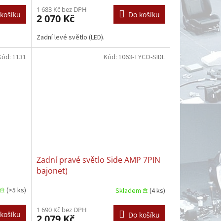
1 683 Kč bez DPH
košíku
Do košíku
2 070 Kč
Zadní levé světlo (LED).
Kód:
1131
Kód:
1063-TYCO-SIDE
Zadní pravé světlo Side AMP 7PIN
bajonet)
𖠿
(>5 ks)
Skladem 𖠿
(4 ks)
1 690 Kč bez DPH
košíku
Do košíku
2 079 Kč