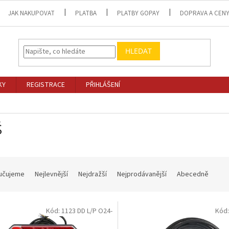
JAK NAKUPOVAT
PLATBA
PLATBY GOPAY
DOPRAVA A CEN
HLEDAT
KY
REGISTRACE
PŘIHLÁŠENÍ
Ś
učujeme
Nejlevnější
Nejdražší
Nejprodávanější
Abecedně
Kód:
1123 DD L/P O24-
Kód