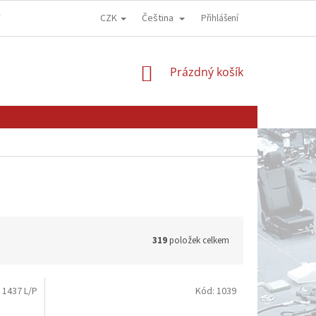
CZK
Čeština
Y
OBCHODNÍ PODMÍNKY
GDPR - OCHRANA OSOBNÍCH ÚDAJŮ
Přihlášení
NÁKUPNÍ
Prázdný košík
KOŠÍK
319
položek celkem
:
1437 L/P
Kód:
1039