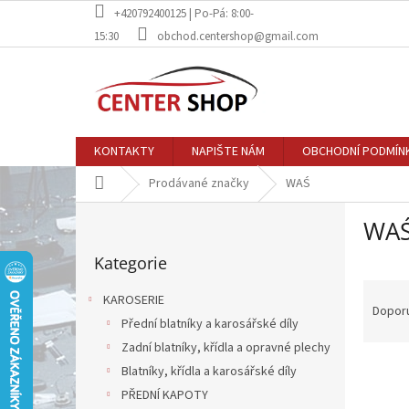
Přejít
+420792400125 | Po-Pá: 8:00-
na
15:30
obchod.centershop@gmail.com
obsah
KONTAKTY
NAPIŠTE NÁM
OBCHODNÍ PODMÍN
Domů
Prodávané značky
WAŚ
P
WA
o
Přeskočit
s
Kategorie
kategorie
t
Ř
r
KAROSERIE
a
a
Dopor
Přední blatníky a karosářské díly
z
n
e
Zadní blatníky, křídla a opravné plechy
n
V
n
í
Blatníky, křídla a karosářské díly
ý
í
p
PŘEDNÍ KAPOTY
p