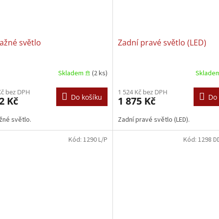
ažné světlo
Zadní pravé světlo (LED)
Skladem 𖠿
(2 ks)
Sklade
Kč bez DPH
1 524 Kč bez DPH
Do košíku
Do 
2 Kč
1 875 Kč
žné světlo.
Zadní pravé světlo (LED).
Kód:
1290 L/P
Kód:
1298 D