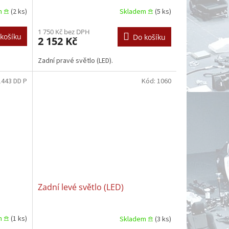
m 𖠿
(2 ks)
Skladem 𖠿
(5 ks)
1 750 Kč bez DPH
košíku
Do košíku
2 152 Kč
Zadní pravé světlo (LED).
1443 DD P
Kód:
1060
Zadní levé světlo (LED)
m 𖠿
(1 ks)
Skladem 𖠿
(3 ks)