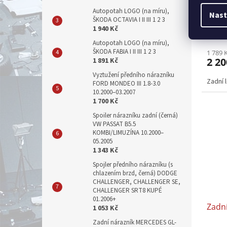
Zadní
Autopotah LOGO (na míru),
Nast
ŠKODA OCTAVIA I II III 1 2 3
1 940 Kč
Autopotah LOGO (na míru),
ŠKODA FABIA I II III 1 2 3
1 789 
2 20
1 891 Kč
Vyztužení předního nárazníku
Zadní 
FORD MONDEO III 1.8-3.0
10.2000–03.2007
1 700 Kč
Spoiler nárazníku zadní (černá)
VW PASSAT B5.5
KOMBI/LIMUZÍNA 10.2000–
05.2005
1 343 Kč
Spojler předního nárazníku (s
chlazením brzd, černá) DODGE
CHALLENGER, CHALLENGER SE,
CHALLENGER SRT8 KUPÉ
01.2006+
Zadní
1 053 Kč
Zadní nárazník MERCEDES GL-