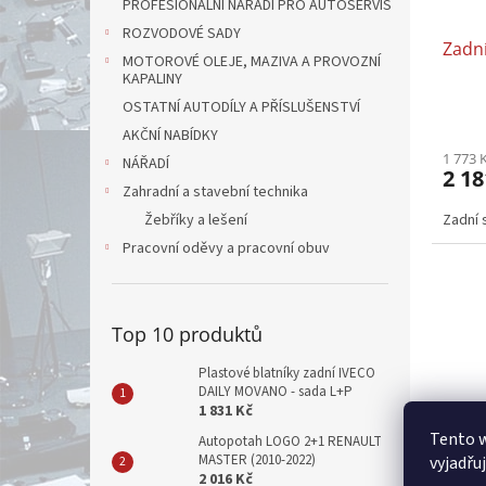
PROFESIONÁLNÍ NÁŘADÍ PRO AUTOSERVIS
ROZVODOVÉ SADY
Zadní
MOTOROVÉ OLEJE, MAZIVA A PROVOZNÍ
KAPALINY
OSTATNÍ AUTODÍLY A PŘÍSLUŠENSTVÍ
AKČNÍ NABÍDKY
1 773 
NÁŘADÍ
2 18
Zahradní a stavební technika
Zadní 
Žebříky a lešení
Pracovní oděvy a pracovní obuv
Top 10 produktů
Plastové blatníky zadní IVECO
DAILY MOVANO - sada L+P
1 831 Kč
Tento 
Autopotah LOGO 2+1 RENAULT
MASTER (2010-2022)
vyjadřu
2 016 Kč