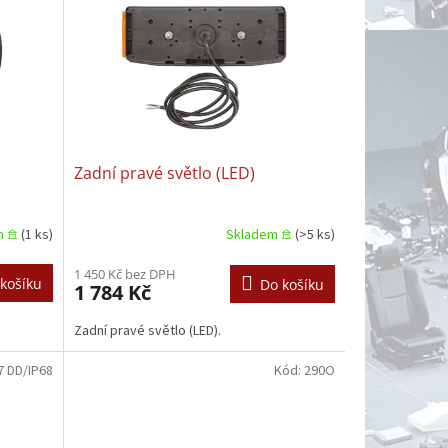
Zadní pravé světlo (LED)
m 𖠿
(1 ks)
Skladem 𖠿
(>5 ks)
1 450 Kč bez DPH
košíku
Do košíku
1 784 Kč
Zadní pravé světlo (LED).
7 DD/IP68
Kód:
290O