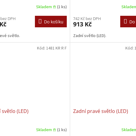
Skladem 𖠿
(1 ks)
Sklade
 bez DPH
742 Kč bez DPH
Do košíku
Do 
 Kč
913 Kč
levé světlo.
Zadní světlo (LED).
Kód:
1481 KR R F
Kód:
 světlo (LED)
Zadní pravé světlo (LED)
Skladem 𖠿
(1 ks)
Sklade