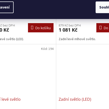
 levé světlo (LED)
Zadní levé mlhové světlo
avení
Souh
Skladem 𖠿
(5 ks)
Sklade
Kč bez DPH
879 Kč bez DPH
Do košíku
Do 
0 Kč
1 081 Kč
levé světlo (LED).
Zadní levé mlhové světlo.
Kód:
194
 levé světlo
Zadní světlo (LED)