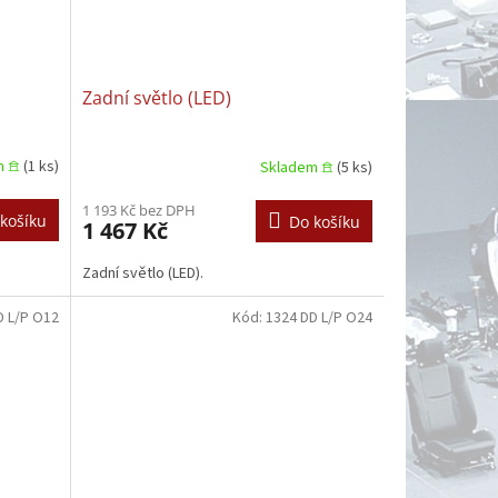
Zadní světlo (LED)
m 𖠿
(1 ks)
Skladem 𖠿
(5 ks)
1 193 Kč bez DPH
košíku
Do košíku
1 467 Kč
Zadní světlo (LED).
D L/P O12
Kód:
1324 DD L/P O24