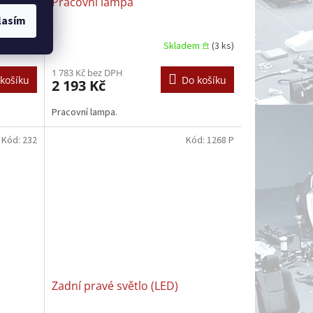
Pracovní lampa
lasím
m 𖠿
(2 ks)
Skladem 𖠿
(3 ks)
1 783 Kč bez DPH
košíku
Do košíku
2 193 Kč
Pracovní lampa.
Kód:
232
Kód:
1268 P
Zadní pravé světlo (LED)