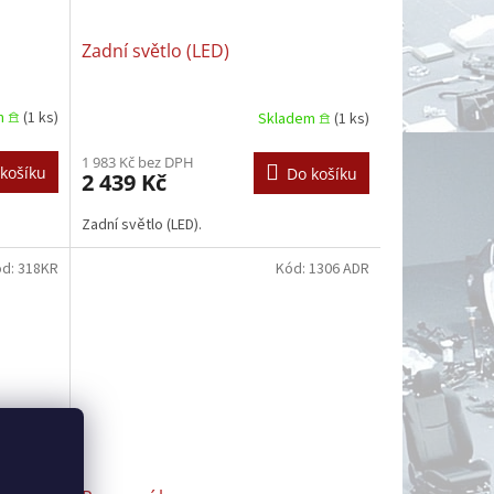
Zadní světlo (LED)
m 𖠿
(1 ks)
Skladem 𖠿
(1 ks)
1 983 Kč bez DPH
košíku
Do košíku
2 439 Kč
Zadní světlo (LED).
ód:
318KR
Kód:
1306 ADR