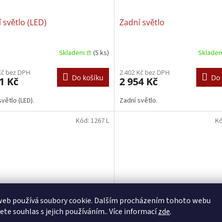
 světlo (LED)
Zadní světlo
Skladem 𖠿
(5 ks)
Sklade
Kč bez DPH
2 402 Kč bez DPH
Do košíku
Do 
1 Kč
2 954 Kč
světlo (LED).
Zadní světlo.
Kód:
1267 L
K
web používá soubory cookie. Dalším procházením tohoto webu
jete souhlas s jejich používáním.. Více informací
zde
.