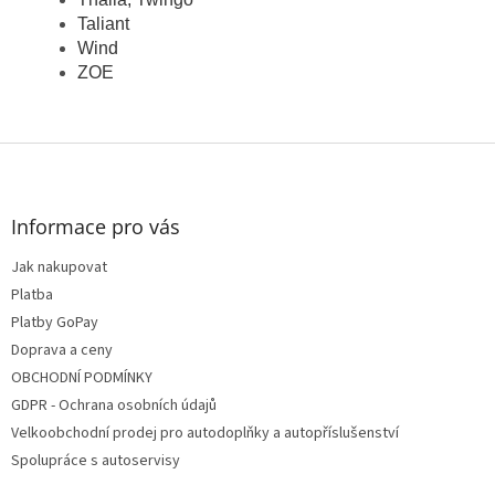
Taliant
Wind
ZOE
Z
á
p
a
Informace pro vás
t
Jak nakupovat
í
Platba
Platby GoPay
Doprava a ceny
OBCHODNÍ PODMÍNKY
GDPR - Ochrana osobních údajů
Velkoobchodní prodej pro autodoplňky a autopříslušenství
Spolupráce s autoservisy