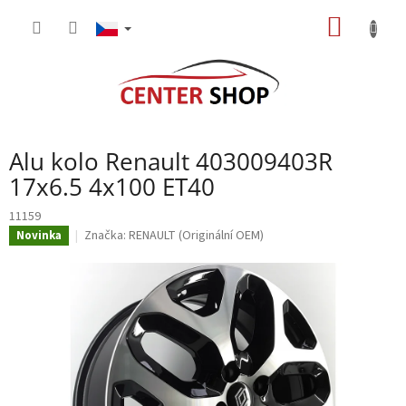
Přejít
NÁKUP
na
obsah
KOŠÍK
Alu kolo Renault 403009403R
17x6.5 4x100 ET40
11159
Značka:
RENAULT (Originální OEM)
Novinka