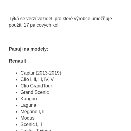
Týká se verzí vozidel, pro které výrobce umožňuje
použití 17 palcových kol.
Pasují na modely:
Renault
Captur (2013-2019)
Clio I, II, III, IV, V
Clio GrandTour
Grand Scenic
Kangoo
Laguna I
Megane I, II
Modus
Scenic I, II
Thalia, Twingo