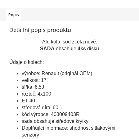
Popis
Detailní popis produktu
Alu kola jsou zcela nové.
SADA
obsahuje
4ks
disků
Údaje o kolech:
výrobce: Renault (originál OEM)
velikost: 17"
šířka: 6.5J
rozteč: 4x100
ET 40
středová díra: 60,1
kód výrobce: 403009403R
sada obsahuje středové krytky
Doplňující informace: shodnost s tlakovými
senzory