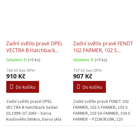
Zadní světlo pravé OPEL
Zadní světlo pravé FENDT
VECTRA B Hatchback
102 FARMER, 102 S
Sedan 02.1999–07.2003
FARMER, 103 S FARMER,
Skladem 𖠿
(>5 ks)
Skladem 𖠿
(>5 ks)
103 SA FARMER, 104 S
740 Kč bez DPH
FARMER
737 Kč bez DPH
910 Kč
907 Kč
Do košíku
Do košíku
Zadní světlo pravé OPEL
Zadní světlo pravé FENDT 102
VECTRA B Hatchback Sedan
FARMER, 102 S FARMER, 103 S
02.1999–07.2003 – barva
FARMER, 103 SA FARMER, 104 S
kouřového blinkru, barva skla
FARMER – P21W/R10W, 12V
červená