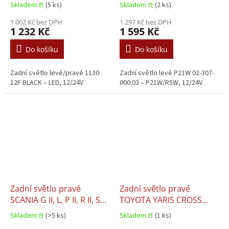
Skladem 𖠿
(5 ks)
Skladem 𖠿
(2 ks)
1 002 Kč bez DPH
1 297 Kč bez DPH
1 232 Kč
1 595 Kč
Do košíku
Do košíku
Zadní světlo levé/pravé 1130
Zadní světlo levé P21W 02-307-
12F BLACK – LED, 12/24V
000.03 – P21W/R5W, 12/24V
Zadní světlo pravé
Zadní světlo pravé
SCANIA G II, L, P II, R II, S
TOYOTA YARIS CROSS
09.2016–09.2016
08.2020–08.2020
Skladem 𖠿
(>5 ks)
Skladem 𖠿
(1 ks)