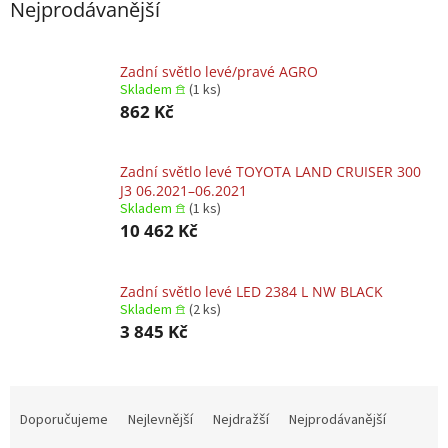
Nejprodávanější
Zadní světlo levé/pravé AGRO
Skladem 𖠿
(1 ks)
862 Kč
Zadní světlo levé TOYOTA LAND CRUISER 300
J3 06.2021–06.2021
Skladem 𖠿
(1 ks)
10 462 Kč
Zadní světlo levé LED 2384 L NW BLACK
Skladem 𖠿
(2 ks)
3 845 Kč
Ř
a
Doporučujeme
Nejlevnější
Nejdražší
Nejprodávanější
z