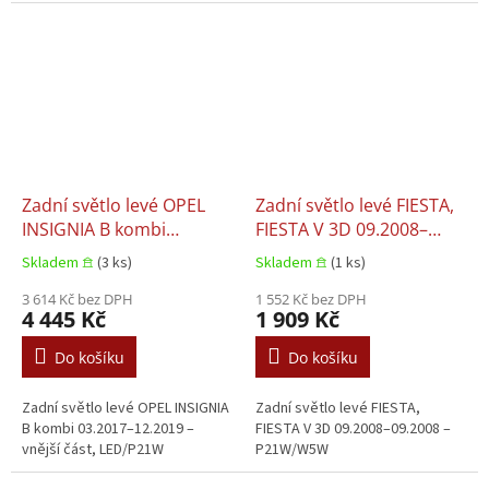
Zadní světlo levé OPEL
Zadní světlo levé FIESTA,
INSIGNIA B kombi
FIESTA V 3D 09.2008–
03.2017–12.2019
09.2008
Skladem 𖠿
(3 ks)
Skladem 𖠿
(1 ks)
3 614 Kč bez DPH
1 552 Kč bez DPH
4 445 Kč
1 909 Kč
Do košíku
Do košíku
Zadní světlo levé OPEL INSIGNIA
Zadní světlo levé FIESTA,
B kombi 03.2017–12.2019 –
FIESTA V 3D 09.2008–09.2008 –
vnější část, LED/P21W
P21W/W5W