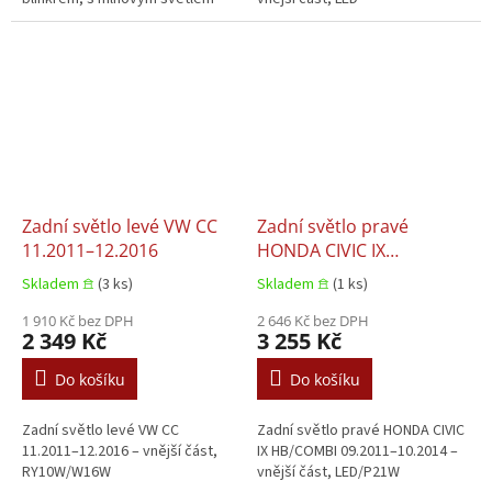
Zadní světlo levé VW CC
Zadní světlo pravé
11.2011–12.2016
HONDA CIVIC IX
HB/COMBI 09.2011–
Skladem 𖠿
(3 ks)
Skladem 𖠿
(1 ks)
10.2014
1 910 Kč bez DPH
2 646 Kč bez DPH
2 349 Kč
3 255 Kč
Do košíku
Do košíku
Zadní světlo levé VW CC
Zadní světlo pravé HONDA CIVIC
11.2011–12.2016 – vnější část,
IX HB/COMBI 09.2011–10.2014 –
RY10W/W16W
vnější část, LED/P21W