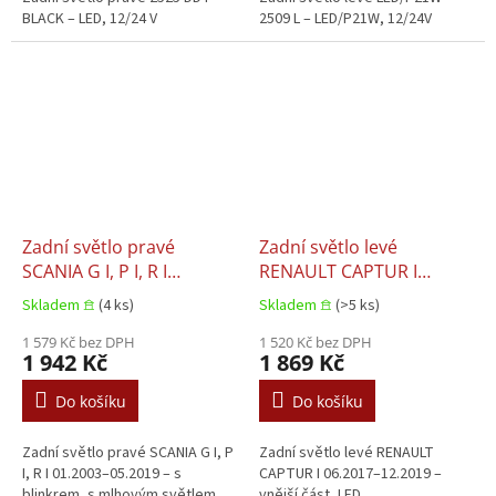
BLACK – LED, 12/24 V
2509 L – LED/P21W, 12/24V
Zadní světlo pravé
Zadní světlo levé
SCANIA G I, P I, R I
RENAULT CAPTUR I
01.2003–05.2019
06.2017–12.2019
Skladem 𖠿
(4 ks)
Skladem 𖠿
(>5 ks)
1 579 Kč bez DPH
1 520 Kč bez DPH
1 942 Kč
1 869 Kč
Do košíku
Do košíku
Zadní světlo pravé SCANIA G I, P
Zadní světlo levé RENAULT
I, R I 01.2003–05.2019 – s
CAPTUR I 06.2017–12.2019 –
blinkrem, s mlhovým světlem
vnější část, LED