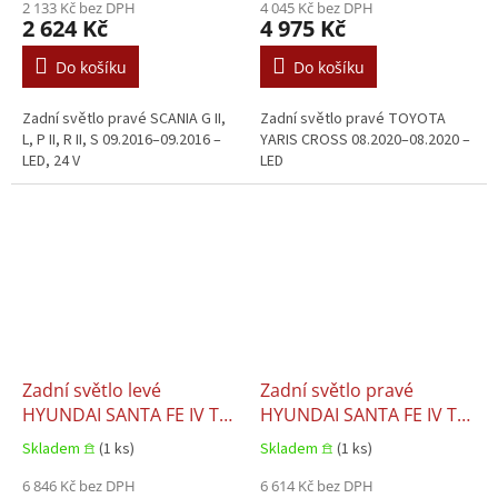
2 133 Kč bez DPH
4 045 Kč bez DPH
2 624 Kč
4 975 Kč
Do košíku
Do košíku
Zadní světlo pravé SCANIA G II,
Zadní světlo pravé TOYOTA
L, P II, R II, S 09.2016–09.2016 –
YARIS CROSS 08.2020–08.2020 –
LED, 24 V
LED
Zadní světlo levé
Zadní světlo pravé
HYUNDAI SANTA FE IV TM
HYUNDAI SANTA FE IV TM
07.2018–05.2024
07.2018–05.2024
Skladem 𖠿
(1 ks)
Skladem 𖠿
(1 ks)
6 846 Kč bez DPH
6 614 Kč bez DPH