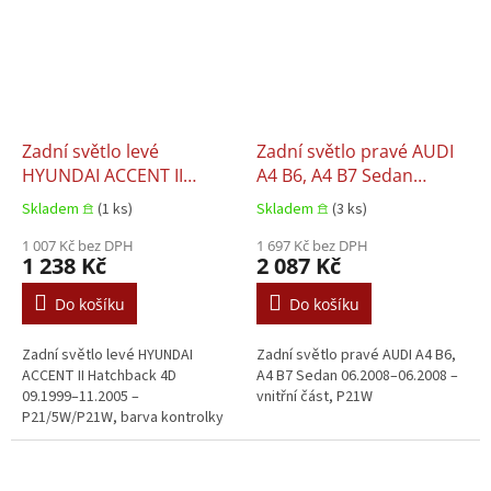
Zadní světlo levé
Zadní světlo pravé AUDI
HYUNDAI ACCENT II
A4 B6, A4 B7 Sedan
Hatchback 4D 09.1999–
06.2008–06.2008
Skladem 𖠿
(1 ks)
Skladem 𖠿
(3 ks)
11.2005
1 007 Kč bez DPH
1 697 Kč bez DPH
1 238 Kč
2 087 Kč
Do košíku
Do košíku
Zadní světlo levé HYUNDAI
Zadní světlo pravé AUDI A4 B6,
ACCENT II Hatchback 4D
A4 B7 Sedan 06.2008–06.2008 –
09.1999–11.2005 –
vnitřní část, P21W
P21/5W/P21W, barva kontrolky
oranžová