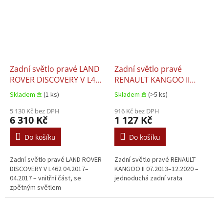
Zadní světlo pravé LAND
Zadní světlo pravé
ROVER DISCOVERY V L462
RENAULT KANGOO II
04.2017–04.2017
07.2013–12.2020
Skladem 𖠿
(1 ks)
Skladem 𖠿
(>5 ks)
5 130 Kč bez DPH
916 Kč bez DPH
6 310 Kč
1 127 Kč
Do košíku
Do košíku
Zadní světlo pravé LAND ROVER
Zadní světlo pravé RENAULT
DISCOVERY V L462 04.2017–
KANGOO II 07.2013–12.2020 –
04.2017 – vnitřní část, se
jednoduchá zadní vrata
zpětným světlem