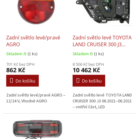
i
s
p
r
o
d
Zadní světlo levé/pravé
Zadní světlo levé TOYOTA
u
AGRO
LAND CRUISER 300 J3
k
06.2021–06.2021
Skladem 𖠿
(1 ks)
Skladem 𖠿
(1 ks)
t
ů
701 Kč bez DPH
8 506 Kč bez DPH
862 Kč
10 462 Kč
Do košíku
Do košíku
Zadní světlo levé/pravé AGRO –
Zadní světlo levé TOYOTA LAND
12/24 V, Vhodné AGRO
CRUISER 300 J3 06.2021–06.2021
– vnitřní část, LED