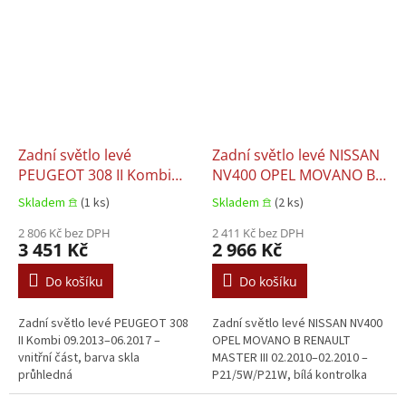
Zadní světlo levé
Zadní světlo levé NISSAN
PEUGEOT 308 II Kombi
NV400 OPEL MOVANO B
09.2013–06.2017
RENAULT MASTER III
Skladem 𖠿
(1 ks)
Skladem 𖠿
(2 ks)
02.2010–02.2010
2 806 Kč bez DPH
2 411 Kč bez DPH
3 451 Kč
2 966 Kč
Do košíku
Do košíku
Zadní světlo levé PEUGEOT 308
Zadní světlo levé NISSAN NV400
II Kombi 09.2013–06.2017 –
OPEL MOVANO B RENAULT
vnitřní část, barva skla
MASTER III 02.2010–02.2010 –
průhledná
P21/5W/P21W, bílá kontrolka