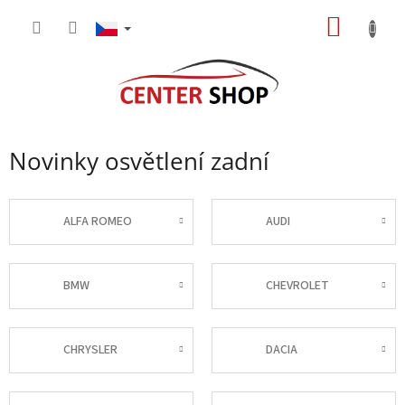
Přejít
NÁKUP
na
obsah
KOŠÍK
Novinky osvětlení zadní
ALFA ROMEO
AUDI
BMW
CHEVROLET
CHRYSLER
DACIA