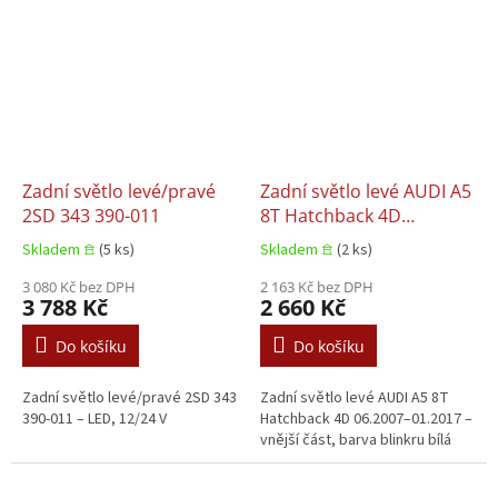
Zadní světlo levé/pravé
Zadní světlo levé AUDI A5
2SD 343 390-011
8T Hatchback 4D
06.2007–01.2017
Skladem 𖠿
(5 ks)
Skladem 𖠿
(2 ks)
3 080 Kč bez DPH
2 163 Kč bez DPH
3 788 Kč
2 660 Kč
Do košíku
Do košíku
Zadní světlo levé/pravé 2SD 343
Zadní světlo levé AUDI A5 8T
390-011 – LED, 12/24 V
Hatchback 4D 06.2007–01.2017 –
vnější část, barva blinkru bílá