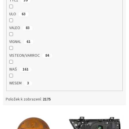
TYC1
39
ULO
63
VALEO
83
VIGNAL
61
VISTEON/VARROC
84
WAŚ
161
WESEM
3
Položek k zobrazení:
2175
V
ý
p