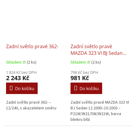
Zadní světlo pravé 362-
Zadní světlo pravé
MAZDA 323 VI BJ Sedan
12.2000–10.2003
Skladem 𖠿
(2 ks)
Skladem 𖠿
(2 ks)
1 824 Kč bez DPH
798 Kč bez DPH
2 243 Kč
981 Kč
Do košíku
Do košíku
Zadní světlo pravé 362- –
Zadní světlo pravé MAZDA 323 VI
12/24V, s ukazatelem směru
BJ Sedan 12.2000–10.2003 –
P21W/W21/5W/W21W, barva
blinkru bílá