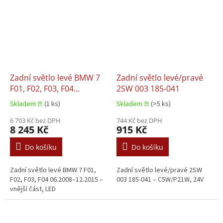
Zadní světlo levé BMW 7
Zadní světlo levé/pravé
F01, F02, F03, F04
2SW 003 185-041
06.2008–12.2015
Skladem 𖠿
(1 ks)
Skladem 𖠿
(>5 ks)
6 703 Kč bez DPH
744 Kč bez DPH
8 245 Kč
915 Kč
Do košíku
Do košíku
Zadní světlo levé BMW 7 F01,
Zadní světlo levé/pravé 2SW
F02, F03, F04 06.2008–12.2015 –
003 185-041 – C5W/P21W, 24V
vnější část, LED