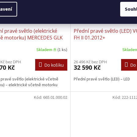
avení
Souh
í pravé světlo (elektrické
Přední pravé světlo (LED) 
ně motorku) MERCEDES GLK
FH II 01.2012+
 06.2012–06.2015
Skladem 𖠿
(1 ks)
Sklade
 Kč bez DPH
26 496 Kč bez DPH
Do košíku
Do 
70 Kč
32 590 Kč
 pravé světlo (elektrické včetně
Přední pravé světlo (LED) – LED
u) – elektrické včetně motorku
Kód:
665.01.000.02
Kód:
222-111