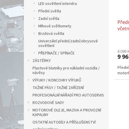
LED osvětlení interiéru
Přední světla
Zadní světla
Předn
Mlhové světlomety
včet
Brzdová světla
08.2
Univerzální přední/zadní/obrysové
osvětlení
8 098 
PŘEPÍNAČE / SPÍNAČE
9 96
ZÁSTĚRKY
Přední
Plastové blatníky pro nákladní vozidla /
návěsy
motork
VÝFUKY / KONCOVKY VÝFUKŮ
TAŽNÉ PÁSY / TAŽNÉ ZAŘÍZENÍ
PROFESIONÁLNÍ NÁŘADÍ PRO AUTOSERVIS
ROZVODOVÉ SADY
MOTOROVÉ OLEJE, MAZIVA A PROVOZNÍ
KAPALINY
OSTATNÍ AUTODÍLY A PŘÍSLUŠENSTVÍ