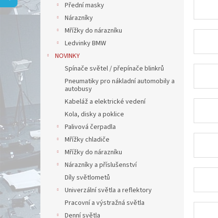
a
Přední masky
n
Nárazníky
e
Mřížky do nárazníku
l
Ledvinky BMW
NOVINKY
Spínače světel / přepínače blinkrů
Pneumatiky pro nákladní automobily a
autobusy
Kabeláž a elektrické vedení
Kola, disky a poklice
Palivová čerpadla
Mřížky chladiče
Mřížky do nárazníku
Nárazníky a příslušenství
Díly světlometů
Univerzální světla a reflektory
Pracovní a výstražná světla
Denní světla