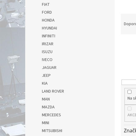
FIAT
FORD
Ř
HONDA
a
Dopor
HYUNDAI
z
e
INFINITI
n
IRIZAR
í
ISUZU
p
IVECO
r
JAGUAR
o
JEEP
d
u
KIA
k
LAND ROVER
t
Na s
MAN
ů
MAZDA
MERCEDES
AKC
MINI
Znač
MITSUBISHI