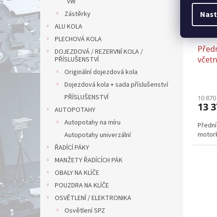
VW
r
Zástěrky
Nast
o
ALU KOLA
d
u
PLECHOVÁ KOLA
Předn
k
DOJEZDOVÁ / REZERVNÍ KOLA /
včet
t
PŘÍSLUŠENSTVÍ
X204
ů
Originální dojezdová kola
Dojezdová kola + sada příslušenství
PŘÍSLUŠENSTVÍ
10 870
13 3
AUTOPOTAHY
Autopotahy na míru
Přední
motork
Autopotahy univerzální
ŘADÍCÍ PÁKY
MANŽETY ŘADÍCÍCH PÁK
OBALY NA KLÍČE
POUZDRA NA KLÍČE
OSVĚTLENÍ / ELEKTRONIKA
Osvětlení SPZ