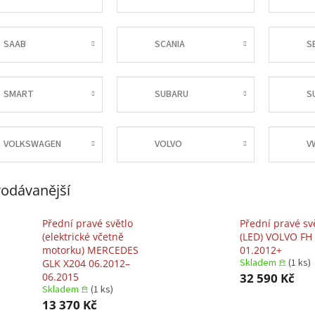
SAAB
SCANIA
S
SMART
SUBARU
S
VOLKSWAGEN
VOLVO
V
odávanější
Přední pravé světlo
Přední pravé sv
(elektrické včetně
(LED) VOLVO FH 
motorku) MERCEDES
01.2012+
Skladem 𖠿
(1 ks)
GLK X204 06.2012–
06.2015
32 590 Kč
Skladem 𖠿
(1 ks)
13 370 Kč