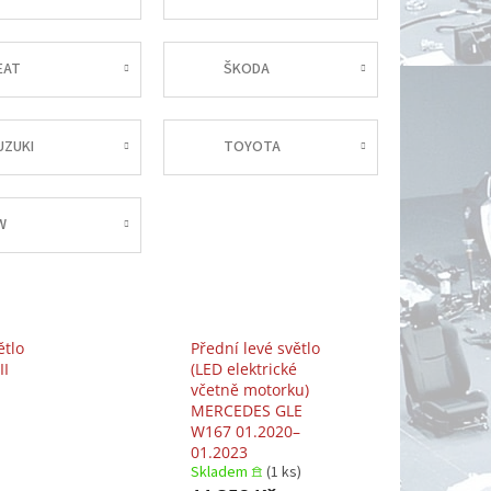
EAT
ŠKODA
UZUKI
TOYOTA
W
ětlo
Přední levé světlo
II
(LED elektrické
včetně motorku)
MERCEDES GLE
W167 01.2020–
01.2023
Skladem 𖠿
(1 ks)