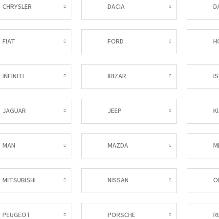
CHRYSLER
DACIA
D
FIAT
FORD
H
INFINITI
IRIZAR
I
JAGUAR
JEEP
K
MAN
MAZDA
M
MITSUBISHI
NISSAN
O
PEUGEOT
PORSCHE
R