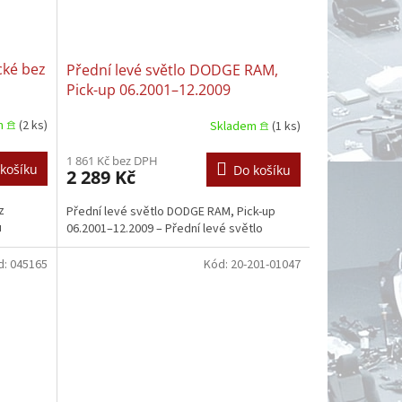
cké bez
Přední levé světlo DODGE RAM,
Pick-up 06.2001–12.2009
m 𖠿
(2 ks)
Skladem 𖠿
(1 ks)
05
1 861 Kč bez DPH
košíku
Do košíku
2 289 Kč
z
Přední levé světlo DODGE RAM, Pick-up
u
06.2001–12.2009 – Přední levé světlo
d:
045165
Kód:
20-201-01047