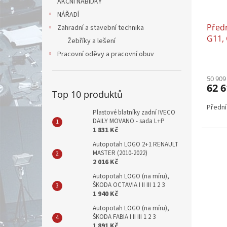
AKČNÍ NABÍDKY
NÁŘADÍ
Předn
Zahradní a stavební technika
G11,
Žebříky a lešení
Pracovní oděvy a pracovní obuv
50 909
62 6
Top 10 produktů
Přední
Plastové blatníky zadní IVECO
DAILY MOVANO - sada L+P
1 831 Kč
Autopotah LOGO 2+1 RENAULT
MASTER (2010-2022)
2 016 Kč
Autopotah LOGO (na míru),
ŠKODA OCTAVIA I II III 1 2 3
1 940 Kč
Autopotah LOGO (na míru),
ŠKODA FABIA I II III 1 2 3
1 891 Kč