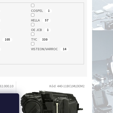
COSPEL
1
HELLA
57
OE JCB
1
T
TYC
105
330
VISTEON/VARROC
14
32.000.10
Kód:
440-11BCLMLDEM2