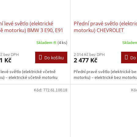
í levé světlo (elektrické
Přední pravé světlo (elektri
ně motorku) BMW 3 E90, E91
motorku) CHEVROLET
008–12.2012
AVEO/KALOS DAEWOO
Skladem 𖠿
(4 ks)
Sklade
AVEO/KALOS 05.2003–04.20
Kč bez DPH
2 014 Kč bez DPH
Do košíku
Do 
1 Kč
2 477 Kč
 levé světlo (elektrické včetně
Přední pravé světlo (elektrické be
u) – elektrické včetně motorku
motorku) – elektrické bez motork
Kód:
772.61.100.18
Kó