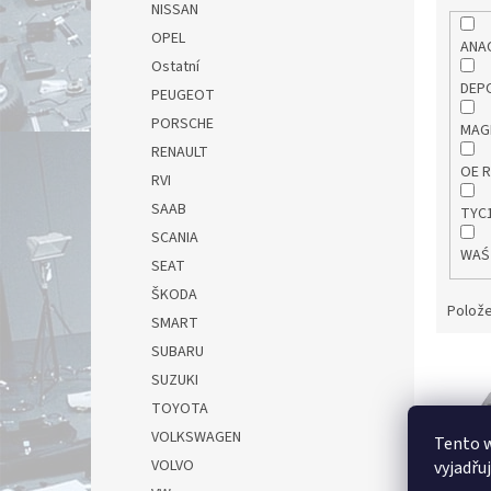
NISSAN
OPEL
ANA
Ostatní
DEP
PEUGEOT
PORSCHE
MAG
RENAULT
OE 
RVI
SAAB
TYC
SCANIA
WA
SEAT
ŠKODA
Polože
SMART
SUBARU
V
SUZUKI
ý
p
TOYOTA
i
VOLKSWAGEN
Tento 
s
VOLVO
vyjadřu
p