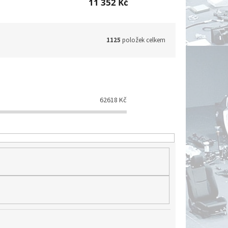
11 352 Kč
1125
položek celkem
62618
Kč