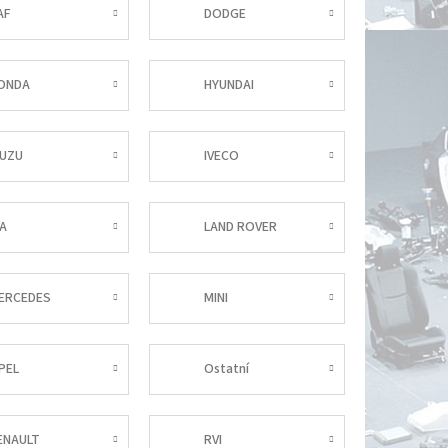
AF
DODGE
ONDA
HYUNDAI
SUZU
IVECO
IA
LAND ROVER
ERCEDES
MINI
PEL
Ostatní
ENAULT
RVI