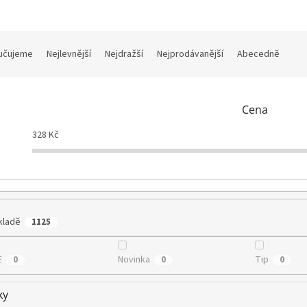
učujeme
Nejlevnější
Nejdražší
Nejprodávanější
Abecedně
Cena
328
Kč
kladě
1125
E
Novinka
Tip
0
0
0
ky