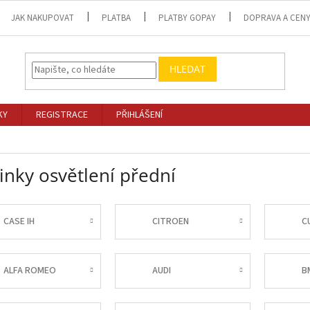
JAK NAKUPOVAT
PLATBA
PLATBY GOPAY
DOPRAVA A CEN
HLEDAT
KY
REGISTRACE
PŘIHLÁŠENÍ
inky osvětlení přední
CASE IH
CITROEN
C
ALFA ROMEO
AUDI
B