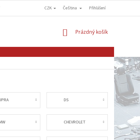
CZK
Čeština
Y
OBCHODNÍ PODMÍNKY
GDPR - OCHRANA OSOBNÍCH ÚDAJŮ
Přihlášení
NÁKUPNÍ
Prázdný košík
KOŠÍK
UPRA
DS
MW
CHEVROLET