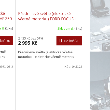
cké
Přední levé světlo (elektrické
AF ZE0
včetně motorku) FORD FOCUS II
07.2004–02.2008
m 𖠿
(1 ks)
Skladem 𖠿
(2 ks)
2 435 Kč bez DPH
košíku
Do košíku
2 995 Kč
etně
Přední levé světlo (elektrické včetně
orku
motorku) – elektrické včetně motorku
0971-05-2
Kód:
045123