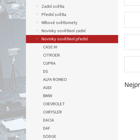
Zadní světla
Přední světla
Mlhové světlomety
Novinky osvětlení zadní
Novinky osvětlení přední
CASE IH
CITROEN
CUPRA
DS
ALFA ROMEO
Nejpr
AUDI
BMW
CHEVROLET
CHRYSLER
DACIA
DAF
DODGE