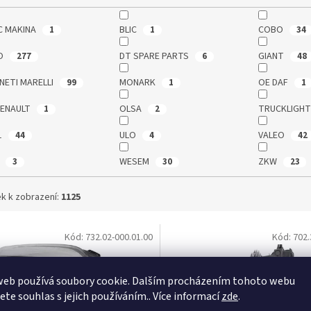
C MAKINA
BLIC
COBO
1
1
34
O
DT SPARE PARTS
GIANT
277
6
48
NETI MARELLI
MONARK
OE DAF
99
1
1
RENAULT
OLSA
TRUCKLIGH
1
2
1
ULO
VALEO
44
4
42
Ś
WESEM
ZKW
3
30
23
k k zobrazení:
1125
Kód:
732.02-000.01.00
Kód:
702.
web používá soubory cookie. Dalším procházením tohoto webu
jete souhlas s jejich používáním.. Více informací
zde
.