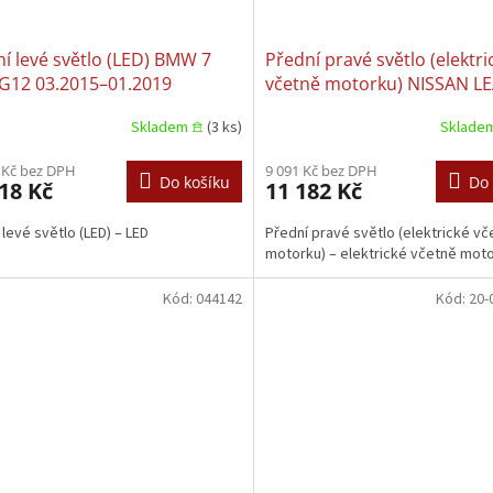
í levé světlo (LED) BMW 7
Přední pravé světlo (elektri
 G12 03.2015–01.2019
včetně motorku) NISSAN LE
11.2010–12.2017
Skladem 𖠿
(3 ks)
Sklade
 Kč bez DPH
9 091 Kč bez DPH
Do košíku
Do 
18 Kč
11 182 Kč
 levé světlo (LED) – LED
Přední pravé světlo (elektrické vč
motorku) – elektrické včetně mot
Kód:
044142
Kód:
20-