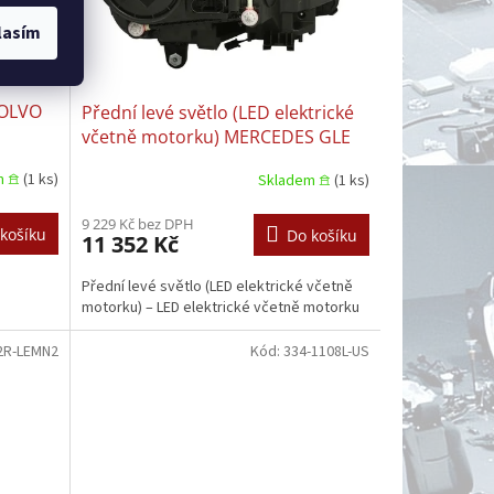
lasím
VOLVO
Přední levé světlo (LED elektrické
včetně motorku) MERCEDES GLE
W167 01.2020–01.2023
m 𖠿
(1 ks)
Skladem 𖠿
(1 ks)
9 229 Kč bez DPH
košíku
Do košíku
11 352 Kč
Přední levé světlo (LED elektrické včetně
motorku) – LED elektrické včetně motorku
2R-LEMN2
Kód:
334-1108L-US