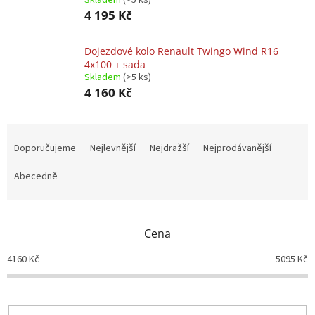
Skladem
(>5 ks)
4 195 Kč
Dojezdové kolo Renault Twingo Wind R16
4x100 + sada
Skladem
(>5 ks)
4 160 Kč
Ř
a
Doporučujeme
Nejlevnější
Nejdražší
Nejprodávanější
z
e
Abecedně
n
í
p
Cena
r
o
4160
Kč
5095
Kč
d
u
k