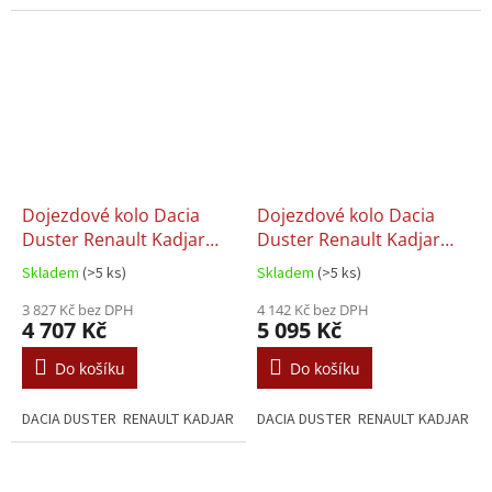
Dojezdové kolo Dacia
Dojezdové kolo Dacia
Duster Renault Kadjar
Duster Renault Kadjar
R16 5x114,3 + sada
R17 5x114,3 + sada
Skladem
(>5 ks)
Skladem
(>5 ks)
3 827 Kč bez DPH
4 142 Kč bez DPH
4 707 Kč
5 095 Kč
Do košíku
Do košíku
DACIA DUSTER RENAULT KADJAR
DACIA DUSTER RENAULT KADJAR