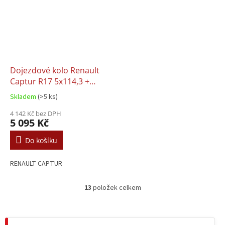
Dojezdové kolo Renault
Captur R17 5x114,3 +
sada
Skladem
(>5 ks)
4 142 Kč bez DPH
5 095 Kč
Do košíku
RENAULT CAPTUR
13
položek celkem
O
v
l
á