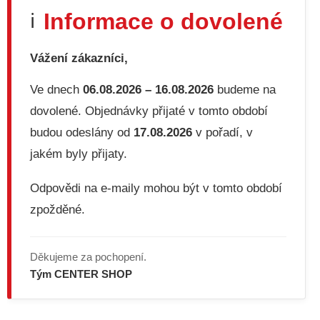
d
Informace o dovolené
ℹ️
a
c
í
Vážení zákazníci,
p
r
v
Ve dnech
06.08.2026 – 16.08.2026
budeme na
k
dovolené. Objednávky přijaté v tomto období
y
v
budou odeslány od
17.08.2026
v pořadí, v
ý
jakém byly přijaty.
p
i
s
Odpovědi na e-maily mohou být v tomto období
u
zpožděné.
Děkujeme za pochopení.
Tým CENTER SHOP