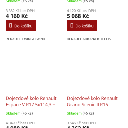
Skladem
(>5 ks)
Skladem
(>5 ks)
3 382 Kč bez DPH
4 120 Kč bez DPH
4 160 Kč
5 068 Kč
Do košíku
Do košíku
RENAULT TWINGO WIND
RENAULT ARKANA KOLEOS
Dojezdové kolo Renault
Dojezdové kolo Renault
Espace V R17 5x114,3 +
Grand Scenic II R16
sada
5x114,3 + sada
Skladem
(>5 ks)
Skladem
(>5 ks)
4 049 Kč bez DPH
3 546 Kč bez DPH