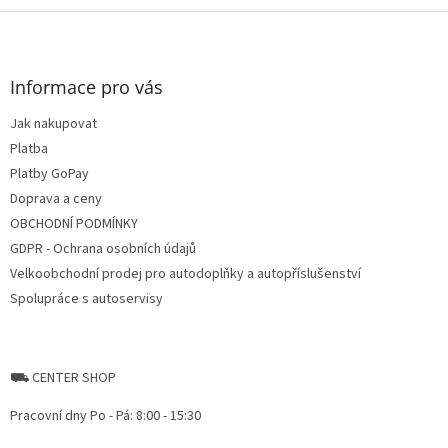
Z
á
p
a
Informace pro vás
t
Jak nakupovat
í
Platba
Platby GoPay
Doprava a ceny
OBCHODNÍ PODMÍNKY
GDPR - Ochrana osobních údajů
Velkoobchodní prodej pro autodoplňky a autopříslušenství
Spolupráce s autoservisy
⛟ CENTER SHOP
Pracovní dny Po - Pá: 8:00 - 15:30