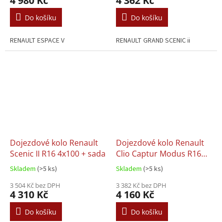
4 980 Kč
4 362 Kč
Do košíku
Do košíku
RENAULT ESPACE V
RENAULT GRAND SCENIC ii
Dojezdové kolo Renault
Dojezdové kolo Renault
Scenic II R16 4x100 + sada
Clio Captur Modus R16
4x100 + sada
Skladem
(>5 ks)
Skladem
(>5 ks)
3 504 Kč bez DPH
3 382 Kč bez DPH
4 310 Kč
4 160 Kč
Do košíku
Do košíku