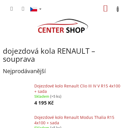
Přejít
NÁKUP
na
obsah
KOŠÍK
dojezdová kola RENAULT –
souprava
Nejprodávanější
Dojezdové kolo Renault Clio III IV V R15 4x100
+ sada
Skladem
(>5 ks)
4 195 Kč
Dojezdové kolo Renault Modus Thalia R15
4x100 + sada