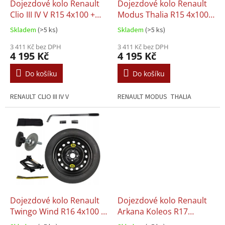
d
Dojezdové kolo Renault
Dojezdové kolo Renault
u
Clio III IV V R15 4x100 +
Modus Thalia R15 4x100 +
k
sada
sada
Skladem
(>5 ks)
Skladem
(>5 ks)
t
ů
3 411 Kč bez DPH
3 411 Kč bez DPH
4 195 Kč
4 195 Kč
Do košíku
Do košíku
RENAULT CLIO III IV V
RENAULT MODUS THALIA
Dojezdové kolo Renault
Dojezdové kolo Renault
Twingo Wind R16 4x100 +
Arkana Koleos R17
sada
5x114,3 + sada